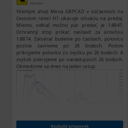
Member
Všetkým ahoj! Mena GBPCAD v súčasnosti na
časovom rámci H1 ukazuje situáciu na predaj.
Miesto, odkiaľ možno pár predať, je 1.8847.
Ochranný stop príkaz nastaviť za úrovňou
1.8874. Zatvárať budeme po častiach, polovicu
pozície zavrieme po 26 bodoch. Potom
prikryjeme polovicu zo zvyšku po 26 bodoch. A
zvyšok pokryjeme po nasledujúcich 26 bodoch.
Obmedzíme sa dnes na jeden vstup.
Rozbaliť príspevok