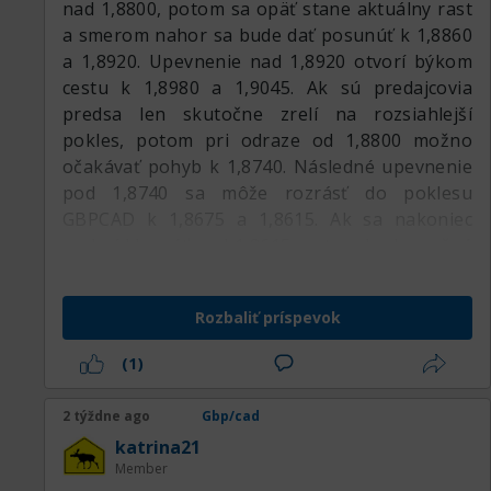
nad 1,8800, potom sa opäť stane aktuálny rast
a smerom nahor sa bude dať posunúť k 1,8860
a 1,8920. Upevnenie nad 1,8920 otvorí býkom
cestu k 1,8980 a 1,9045. Ak sú predajcovia
predsa len skutočne zrelí na rozsiahlejší
pokles, potom pri odraze od 1,8800 možno
očakávať pohyb k 1,8740. Následné upevnenie
pod 1,8740 sa môže rozrásť do poklesu
GBPCAD k 1,8675 a 1,8615. Ak sa nakoniec
podarí klesnúť pod 1,8615, potom bude možné
pokračovať v pohybe nadol k 1,8555, 1,8495 a
1,8435.:respect:
Rozbaliť príspevok
(1)
2 týždne ago
Gbp/cad
katrina21
Member