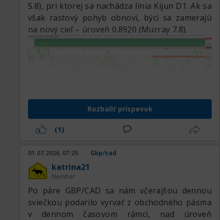
5.8), pri ktorej sa nachádza línia Kijun D1. Ak sa
však rastový pohyb obnoví, býci sa zamerajú
na nový cieľ – úroveň 0.8920 (Murray 7.8).
Rozbaliť príspevok
(1)
01.07.2026, 07:25
Gbp/cad
katrina21
Member
Po páre GBP/CAD sa nám včerajšou dennou
sviečkou podarilo vyrvať z obchodného pásma
v dennom časovom rámci, nad úroveň