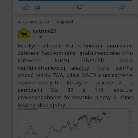
(2)
01.07.2026, 12:23
Gbp/cad
katrina21
Member
Вšetkých zdravím! Na hodinovom maximálne
zúženom časovom rámci grafu menového trhu
krížového kurzu GBP/CAD, podľa
multitimeframeovej analýzy, ktorá zahŕňa
vlnovú teóriu EWA, údaje MACD a umiestnenie
exponenciálnych kĺzavých priemerov s
periódami 55, 89 a 144, existuje
pravdepodobnosť formovania plochy v rámci
lokálnej druhej vlny.