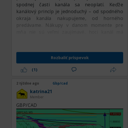
spodnej časti kanála sa neoplatí. Keďže
kanálový princíp je jednoduchý – od spodného
okraja kanála nakupujeme, od horného
predávame. Nákupy v danom momente pre
mňa nie sú veľmi zaujímavé, hoci kanál má
južný smer, buy znamená ísť proti pohybu
aktíva. Pohyb bez zastávok na úrovni 1.88888
charakterizuje razantnosť predajcu, ktorý sa
Rozbaliť príspevok
rozhodol poriadne rozbehnúť nadol, v tomto
momente možno počítať s dobrým poklesom.
(1)
2 týždne ago
Gbp/cad
katrina21
Member
GBP/CAD
Na hlavnom grafe H1, ktorý je pre mňa
kľúčový, pozorujem klesajúci kanál. V podstate