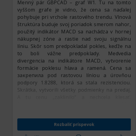
Menný pár GBPCAD – graf W1. Tu na tomto
vyššom grafe je vidno, že cena sa naďalej
pohybuje pri vrchole rastového trendu. Vlnová
štruktúra buduje svoj poriadok smerom nahor,
použitý indikátor MACD sa nachádza v hornej
nákupnej zóne a rastie nad svoju signálnu
líniu. Skôr som predpokladal pokles, keďže na
to boli vážne predpoklady. Medvedia
divergencia na indikátore MACD, vytvorenie
formácie poklesu hlava a ramená. Cena sa
закрепила pod rastovou líniou a úrovňou
podpory 1.8288, ktorá sa stala rezistenciou.
Skrátka, vytvorili všetky podmienky na predaj.
A tu cenu „zaklinilo“ a nechcela klesať.
Predpokladal som, že aspoň k úrovni 23.6
podľa korekčnej Fibonacciho siete cenu
stiahnu, ale nestalo sa tak. Ukazuje sa, že to
Rozbaliť príspevok
bola pasca na predajcov. Dali tam všetky
podmienky na vstup nadol, cena sa odležala a