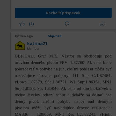
Rozbaliť príspevok
(3)
týždeň ago
Gbp/cad
katrina21
Member
GBP/CAD. Graf M15. Nástroj sa obchoduje pod
úrovňou denného pivotu FPV: 1.87760. Ak cena bude
pokračovať v pohybe na juh, cieľmi poklesu môžu byť
nasledujúce úrovne podpory: D1 Sup C:1.87484,
yLow: 1.87379, S3: 1.86721, W1 Sup:1.86354, MN1
Sup:1.8583, S5: 1.85040. Ak cena od ktoréhokoľvek z
týchto levelov odrazí nahor a dokáže sa dostať nad
denný pivot, cieľmi pohybu nahor nad denným
pivotom môžu byť nasledujúce úrovne rezistencie:
МА336 – 1.88069, MN1 Res C:1.88243, yHigh: