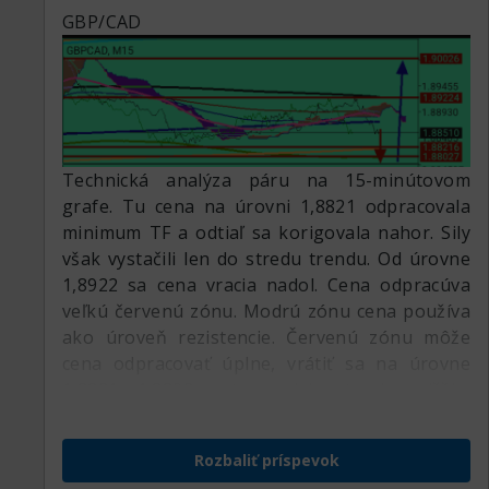
GBP/CAD
Technická analýza páru na 15-minútovom
grafe. Tu cena na úrovni 1,8821 odpracovala
minimum TF a odtiaľ sa korigovala nahor. Sily
však vystačili len do stredu trendu. Od úrovne
1,8922 sa cena vracia nadol. Cena odpracúva
veľkú červenú zónu. Modrú zónu cena používa
ako úroveň rezistencie. Červenú zónu môže
cena odpracovať úplne, vrátiť sa na úrovne
1,8821, 1,8802 a tam, alebo trochu nižšie,
znovu odpracovať minimum.
Rozbaliť príspevok