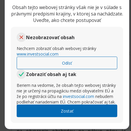
Celkovo mám v prioritách nákupy, preto od
páru GBP/CAD dnes budem očakávať
Obsah tejto webovej stránky však nie je v súlade s
právnymi predpismi krajiny, v ktorej sa nachádzate.
pokračovanie rastu, ktorý začal včera v druhej
Uveďte, ako chcete postupovať
polovici obchodného dňa, s cieľmi na najbližšej
vypočítanej úrovni rezistencie 1.8900.
Rozbaliť príspevok
Nezobrazovať obsah
(2)
Nechcem zobraziť obsah webovej stránky
www.investsocial.com
2 týždne ago
Gbp/cad
Odísť
katrina21
Zobraziť obsah aj tak
Member
Všetkým ahoj, milovníkom Forexu, a úspešné
Beriem na vedomie, že obsah tejto webovej stránky
obchodovanie na trhu. Teraz sledujem menový
nie je určený na propagáciu medzi obyvateľmi EÚ a
pár britská libra – kanadský dolár. Cena po
že po registrácii účtu na
investsocial.com
nebudem
podliehať nariadeniam EÚ. Chcem pokračovať aj tak.
tomto páre совершила pohyb na juh od
úrovne rezistencie. Úroveň na hodnote 1.88074
Zostať
vystúpila pre pár ako úroveň podpory.
Indikátory nastavené na grafe dávajú signály