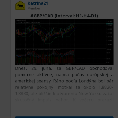
katrina21
Member
#GBP/CAD (Interval: H1-H4-D1)
Dnes, 29. júna, sa GBP/CAD obchodoval
pomerne aktívne, najmä počas európskej a
americkej seansy. Ráno podľa Londýna bol pár
relatívne pokojný, motkal sa okolo 1.8820-
1.8830, ale bližšie k otvoreniu New Yorku začal
skutočný impulz nahor. K večeru prerazil
lokálne maximá a vyšiel k 1.8829-1.8830, ako je
vidno na H1.
D1-H4