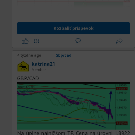
Rozbaliť príspevok
(3)
4 týždne ago
Gbp/cad
katrina21
Member
GBP/CAD
Na úplne najnižšom TF. Cena na úrovni 1,8922