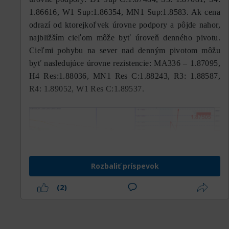
1.86616, W1 Sup:1.86354, MN1 Sup:1.8583. Ak cena
odrazí od ktorejkoľvek úrovne podpory a pôjde nahor,
najbližším cieľom môže byť úroveň denného pivotu.
Cieľmi pohybu na sever nad denným pivotom môžu
byť nasledujúce úrovne rezistencie: МА336 – 1.87095,
H4 Res:1.88036, MN1 Res C:1.88243, R3: 1.88587,
R4: 1.89052, W1 Res C:1.89537.
Rozbaliť príspevok
(2)