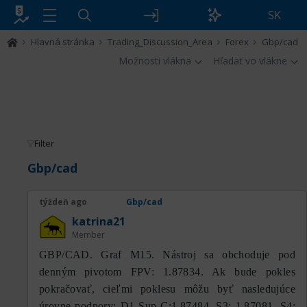
SK
Hlavná stránka
Trading_Discussion_Area
Forex
Gbp/cad
Možnosti vlákna
Hľadať vo vlákne
Filter
Gbp/cad
týždeň ago
Gbp/cad
katrina21
Member
GBP/CAD. Graf M15. Nástroj sa obchoduje pod
denným pivotom FPV: 1.87834. Ak bude pokles
pokračovať, cieľmi poklesu môžu byť nasledujúce
úrovne podpory: D1 Sup C:1.87484, S3: 1.87081, S4: