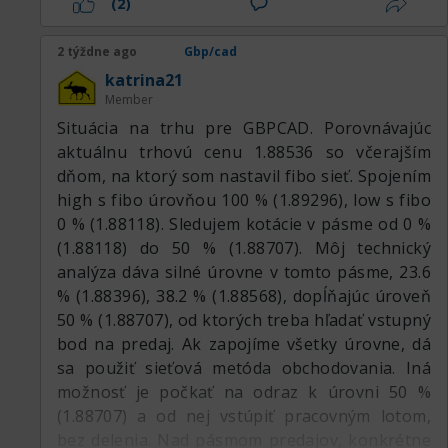
(2)
úroveň 1.8288 bola úspešne prerazená
smerom hore. Z rezistencie sa opäť stala
2 týždne ago
Gbp/cad
podpora a cena sa tu zasekla. Skúsila ešte raz
katrina21
otestovať túto úroveň zhora na prieraz a od
Member
nej sa odrazila nahor. A podľa správania ceny
Situácia na trhu pre GBPCAD. Porovnávajúc
to vyzerá, že ju chcú vytiahnuť vyššie, dohora
aktuálnu trhovú cenu 1.88536 so včerajším
už podľa mierky tohto veľkého časového rámca
dňom, na ktorý som nastavil fibo sieť. Spojením
veľa nezostáva. Nakupovať je už príliš neskoro,
high s fibo úrovňou 100 % (1.89296), low s fibo
pretože vrchol je úplne nablízku, iba ak
0 % (1.88118). Sledujem kotácie v pásme od 0 %
intradenne na krátku vzdialenosť. Tu sa zdá, že
(1.88118) do 50 % (1.88707). Môj technický
priestoru nad vrchol nie je veľa, ale ak sa
analýza dáva silné úrovne v tomto pásme, 23.6
pozrieť intradenne, tak je tam ešte celkom
% (1.88396), 38.2 % (1.88568), dopĺňajúc úroveň
slušná vzdialenosť. A predaj sa zvažuje až po
50 % (1.88707), od ktorých treba hľadať vstupný
obnovení maxima, tam bude potenciálna zóna
bod na predaj. Ak zapojíme všetky úrovne, dá
predaja. Indikátor CCI už vošiel do hornej zóny
sa použiť sieťová metóda obchodovania. Iná
prehriatia. Tým skôr, že cena bude niekde nie
možnosť je počkať na odraz k úrovni 50 %
uprostred, ale úplne na vrchole. Keďže sme
(1.88707) a od nej vstúpiť pracovným lotom,
vyšli hore, tu už môžeme prejsť na nižší časový
bez delenia. Nad pásmom predajov, konkrétne