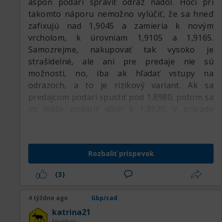
aspoň podarí spraviť odraz nadol. Hoci pri
takomto náporu nemožno vylúčiť, že sa hneď
zafixujú nad 1,9045 a zamieria k novým
vrcholom, k úrovniam 1,9105 a 1,9165.
Samozrejme, nakupovať tak vysoko je
strašidelné, ale ani pre predaje nie sú
možnosti, no, iba ak hľadať vstupy na
odrazoch, a to je rizikový variant. Ak sa
predajcom podarí spustiť pod 1,8980, potom sa
im môže podariť dôjsť k 1,8920. V prípade
zafixovania pod 1,8920 sa môžu posunúť nadol
k 1,8860 a 1,8800, ale tento variant zapadá do
korekcie. O obrate na juh bude možné hovoriť
Rozbaliť príspevok
po zafixovaní pod 1,8800, ale na realizáciu
tohto plánu sú potrebné správy, bez nich to
(3)
bude ťažké.:respect:
4 týždne ago
Gbp/cad
katrina21
Member