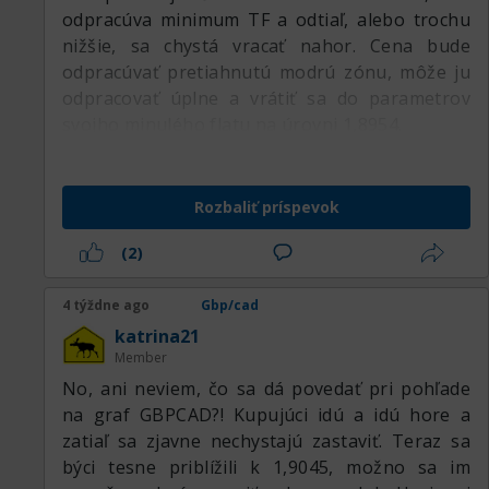
odpracúva minimum TF a odtiaľ, alebo trochu
nižšie, sa chystá vracať nahor. Cena bude
odpracúvať pretiahnutú modrú zónu, môže ju
odpracovať úplne a vrátiť sa do parametrov
svojho minulého flatu na úrovni 1,8954.
Rozbaliť príspevok
(2)
4 týždne ago
Gbp/cad
katrina21
Member
No, ani neviem, čo sa dá povedať pri pohľade
na graf GBPCAD?! Kupujúci idú a idú hore a
zatiaľ sa zjavne nechystajú zastaviť. Teraz sa
býci tesne priblížili k 1,9045, možno sa im