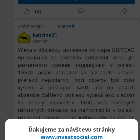
(3)
2 týždne ago
Gbp/cad
katrina21
Member
Včera v dôsledku снижения по паре GBP/CAD
продавцам sa podarilo dotiahnuť cenu до
расчетного уровня поддержки v oblasti
1.8840, avšak poriadne sa cez tento úroveň
preraziť nepodarilo, hoci objemy boli dosť
vysoké a postupne rástli, čo na pozadí
absencie ďalšieho poklesu vyzerá ako slabosť
zo strany medveďov. Príliš veľa limitných
nákupných príkazov sa nahromadilo v oblasti
uvedenej úrovne a tak jednoducho sa cez ne
preraziť nepodarí.
Ďakujeme za návštevu stránky
www.investsocial.com