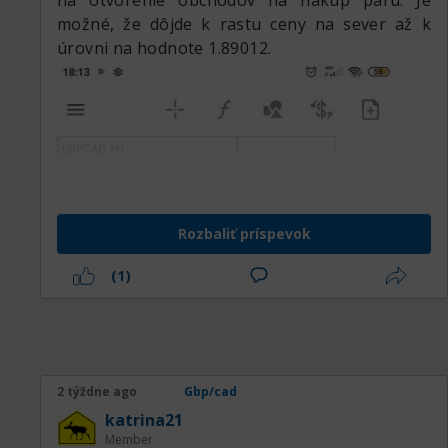
na otvorenie obchodov na nákup páru. Je
možné, že dôjde k rastu ceny na sever až k
úrovni na hodnote 1.89012.
Rozbaliť príspevok
(1)
2 týždne ago
Gbp/cad
katrina21
Member