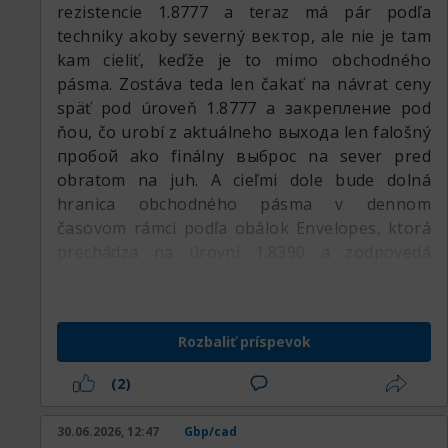
rezistencie 1.8777 a teraz má pár podľa
techniky akoby severný вектор, ale nie je tam
kam cieliť, keďže je to mimo obchodného
pásma. Zostáva teda len čakať na návrat ceny
späť pod úroveň 1.8777 a закрепление pod
ňou, čo urobí z aktuálneho выхода len falošný
пробой ako finálny выброс na sever pred
obratom na juh. A cieľmi dole bude dolná
hranica obchodného pásma v dennom
časovom rámci podľa obálok Envelopes, ktorá
prechádza na úrovni 1.8390 a zodpovedá
odchýlke presne -1 % od bežného 55-dňového
kĺzavého priemeru.
Rozbaliť príspevok
(2)
30.06.2026, 12:47
Gbp/cad