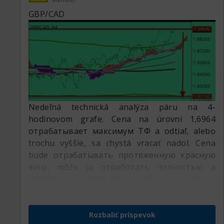
GBP/CAD
Nedeľná technická analýza páru na 4-
hodinovom grafe. Cena na úrovni 1,6964
отрабатывает максимум ТФ a odtiaľ, alebo
trochu vyššie, sa chystá vracať nadol. Cena
bude отрабатывать протяженную красную
зону, môže ju отработать полностью a
korigovať sa nadol na отработку минимума,
ktorý teraz kreslia na úrovni 1,8216, alebo
trochu nižšie.
Rozbaliť príspevok