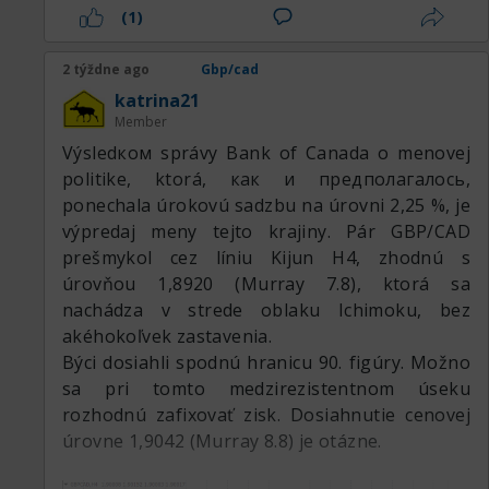
(1)
2 týždne ago
Gbp/cad
katrina21
Member
Výsledком správy Bank of Canada o menovej
politike, ktorá, как и предполагалось,
ponechala úrokovú sadzbu na úrovni 2,25 %, je
výpredaj meny tejto krajiny. Pár GBP/CAD
prešmykol cez líniu Kijun H4, zhodnú s
úrovňou 1,8920 (Murray 7.8), ktorá sa
nachádza v strede oblaku Ichimoku, bez
akéhokoľvek zastavenia.
Býci dosiahli spodnú hranicu 90. figúry. Možno
sa pri tomto medzirezistentnom úseku
rozhodnú zafixovať zisk. Dosiahnutie cenovej
úrovne 1,9042 (Murray 8.8) je otázne.