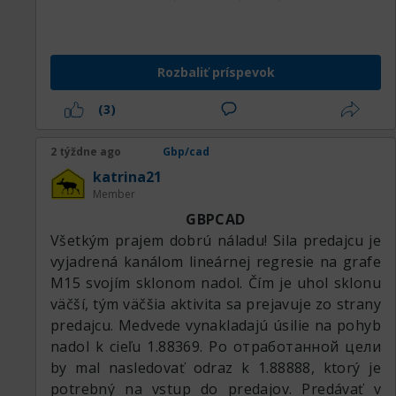
rámec H1–H4 a hľadať formáciu na predaj, ten
nad úrovňou 50 % (1.88707), je vhodné predaje
istý zrkadlový level, aby sa podpora zmenila na
pozastaviť. Je prípustné otočiť sa do nákupov z
rezistenciu. A je lepšie, aby tu vtedy bola
odrazu od prerazenej úrovne 50 % (1.88707).
medvedia divergencia na indikátoroch. No
Rozbaliť príspevok
Predaje držím do fibo úrovní -23.6 % (1.87840) a
samozrejme zatiaľ ešte pozeráme hore, myslím,
-38.2 % (1.87668), na ktorých sa úplne alebo
že cena ešte trochu porastie, pretože ak sa
(3)
čiastočne uzatváram. Túto oblasť považujem
pozrieť na trh ako celok, libra vykazuje
za zónu vyčerpania ceny, v ktorej môže dôjsť k
perspektívu na posilnenie.
2 týždne ago
Gbp/cad
obratu opačným smerom. V nej sa zvyčajne
katrina21
vyčerpá denná volatilita, nasleduje odraz.
Member
GBPCAD
Všetkým prajem dobrú náladu! Sila predajcu je
vyjadrená kanálom lineárnej regresie na grafe
M15 svojím sklonom nadol. Čím je uhol sklonu
väčší, tým väčšia aktivita sa prejavuje zo strany
predajcu. Medvede vynakladajú úsilie na pohyb
nadol k cieľu 1.88369. Po отработанной цели
by mal nasledovať odraz k 1.88888, ktorý je
potrebný na vstup do predajov. Predávať v