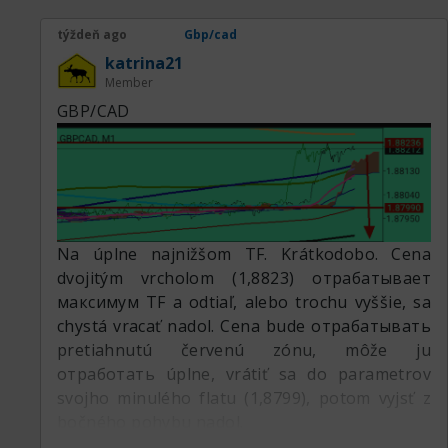
týždeň ago
Gbp/cad
katrina21
Member
GBP/CAD
Na úplne najnižšom TF. Krátkodobo. Cena
dvojitým vrcholom (1,8823) отрабатывает
максимум TF a odtiaľ, alebo trochu vyššie, sa
chystá vracať nadol. Cena bude отрабатывать
pretiahnutú červenú zónu, môže ju
отработать úplne, vrátiť sa do parametrov
svojho minulého flatu (1,8799), potom vyjsť z
bočného pohybu nadol.