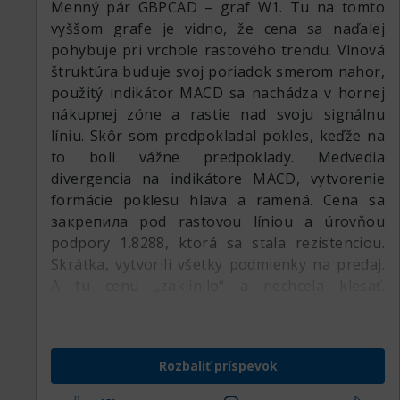
Menný pár GBPCAD – graf W1. Tu na tomto
vyššom grafe je vidno, že cena sa naďalej
pohybuje pri vrchole rastového trendu. Vlnová
štruktúra buduje svoj poriadok smerom nahor,
použitý indikátor MACD sa nachádza v hornej
nákupnej zóne a rastie nad svoju signálnu
líniu. Skôr som predpokladal pokles, keďže na
to boli vážne predpoklady. Medvedia
divergencia na indikátore MACD, vytvorenie
formácie poklesu hlava a ramená. Cena sa
закрепила pod rastovou líniou a úrovňou
podpory 1.8288, ktorá sa stala rezistenciou.
Skrátka, vytvorili všetky podmienky na predaj.
A tu cenu „zaklinilo“ a nechcela klesať.
Predpokladal som, že aspoň k úrovni 23.6
podľa korekčnej Fibonacciho siete cenu
stiahnu, ale nestalo sa tak. Ukazuje sa, že to
Rozbaliť príspevok
bola pasca na predajcov. Dali tam všetky
podmienky na vstup nadol, cena sa odležala a