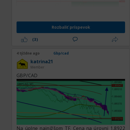
Rozbaliť príspevok
(3)
4 týždne ago
Gbp/cad
katrina21
Member
GBP/CAD
Na úplne najnižšom TF. Cena na úrovni 1,8922