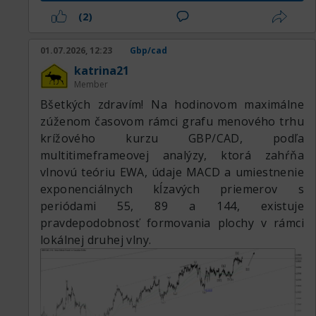
(2)
01.07.2026, 12:23
Gbp/cad
katrina21
Member
Вšetkých zdravím! Na hodinovom maximálne
zúženom časovom rámci grafu menového trhu
krížového kurzu GBP/CAD, podľa
multitimeframeovej analýzy, ktorá zahŕňa
vlnovú teóriu EWA, údaje MACD a umiestnenie
exponenciálnych kĺzavých priemerov s
periódami 55, 89 a 144, existuje
pravdepodobnosť formovania plochy v rámci
lokálnej druhej vlny.