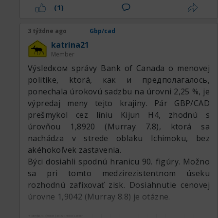
(1)
3 týždne ago
Gbp/cad
katrina21
Member
Výsledком správy Bank of Canada o menovej
politike, ktorá, как и предполагалось,
ponechala úrokovú sadzbu na úrovni 2,25 %, je
výpredaj meny tejto krajiny. Pár GBP/CAD
prešmykol cez líniu Kijun H4, zhodnú s
úrovňou 1,8920 (Murray 7.8), ktorá sa
nachádza v strede oblaku Ichimoku, bez
akéhokoľvek zastavenia.
Býci dosiahli spodnú hranicu 90. figúry. Možno
sa pri tomto medzirezistentnom úseku
rozhodnú zafixovať zisk. Dosiahnutie cenovej
úrovne 1,9042 (Murray 8.8) je otázne.