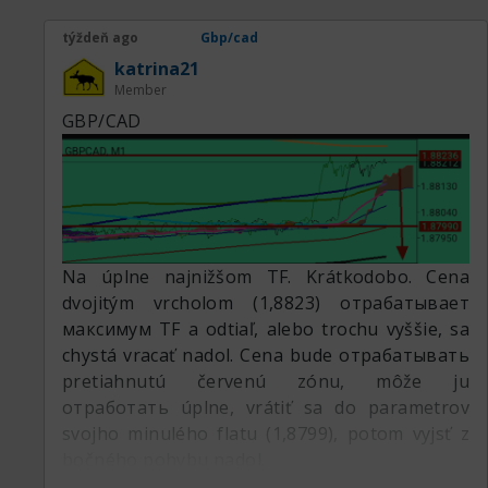
týždeň ago
Gbp/cad
katrina21
Member
GBP/CAD
Na úplne najnižšom TF. Krátkodobo. Cena
dvojitým vrcholom (1,8823) отрабатывает
максимум TF a odtiaľ, alebo trochu vyššie, sa
chystá vracať nadol. Cena bude отрабатывать
pretiahnutú červenú zónu, môže ju
отработать úplne, vrátiť sa do parametrov
svojho minulého flatu (1,8799), potom vyjsť z
bočného pohybu nadol.