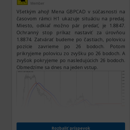
Member
Všetkým ahoj! Mena GBPCAD v súčasnosti na
časovom rámci H1 ukazuje situáciu na predaj.
Miesto, odkiaľ možno pár predať, je 1.8847.
Ochranný stop príkaz nastaviť za úrovňou
1.8874. Zatvárať budeme po častiach, polovicu
pozície zavrieme po 26 bodoch. Potom
prikryjeme polovicu zo zvyšku po 26 bodoch. A
zvyšok pokryjeme po nasledujúcich 26 bodoch.
Obmedzíme sa dnes na jeden vstup.
Rozbaliť príspevok