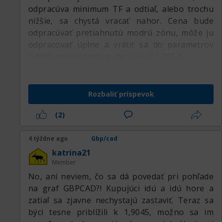
odpracúva minimum TF a odtiaľ, alebo trochu
nižšie, sa chystá vracať nahor. Cena bude
odpracúvať pretiahnutú modrú zónu, môže ju
odpracovať úplne a vrátiť sa do parametrov
svojho minulého flatu na úrovni 1,8954.
Rozbaliť príspevok
(2)
4 týždne ago
Gbp/cad
katrina21
Member
No, ani neviem, čo sa dá povedať pri pohľade
na graf GBPCAD?! Kupujúci idú a idú hore a
zatiaľ sa zjavne nechystajú zastaviť. Teraz sa
býci tesne priblížili k 1,9045, možno sa im