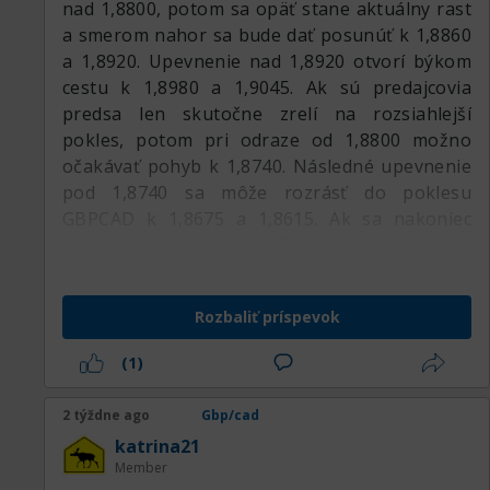
nad 1,8800, potom sa opäť stane aktuálny rast
a smerom nahor sa bude dať posunúť k 1,8860
a 1,8920. Upevnenie nad 1,8920 otvorí býkom
cestu k 1,8980 a 1,9045. Ak sú predajcovia
predsa len skutočne zrelí na rozsiahlejší
pokles, potom pri odraze od 1,8800 možno
očakávať pohyb k 1,8740. Následné upevnenie
pod 1,8740 sa môže rozrásť do poklesu
GBPCAD k 1,8675 a 1,8615. Ak sa nakoniec
podarí klesnúť pod 1,8615, potom bude možné
pokračovať v pohybe nadol k 1,8555, 1,8495 a
1,8435.:respect:
Rozbaliť príspevok
(1)
2 týždne ago
Gbp/cad
katrina21
Member