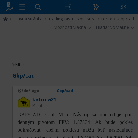
SK
Hlavná stránka
Trading_Discussion_Area
Forex
Gbp/cad
Možnosti vlákna
Hľadať vo vlákne
Filter
Gbp/cad
týždeň ago
Gbp/cad
katrina21
Member
GBP/CAD. Graf M15. Nástroj sa obchoduje pod
denným pivotom FPV: 1.87834. Ak bude pokles
pokračovať, cieľmi poklesu môžu byť nasledujúce
úrovne podpory: D1 Sup C:1.87484, S3: 1.87081, S4: