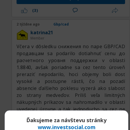
(3)
2 týždne ago
Gbp/cad
katrina21
Member
Včera v dôsledku снижения по паре GBP/CAD
продавцам sa podarilo dotiahnuť cenu до
расчетного уровня поддержки v oblasti
1.8840, avšak poriadne sa cez tento úroveň
preraziť nepodarilo, hoci objemy boli dosť
vysoké a postupne rástli, čo na pozadí
absencie ďalšieho poklesu vyzerá ako slabosť
zo strany medveďov. Príliš veľa limitných
nákupných príkazov sa nahromadilo v oblasti
uvedenej úrovne a tak jednoducho sa cez ne
preraziť nepodarí.
Ďakujeme za návštevu stránky
www.investsocial.com