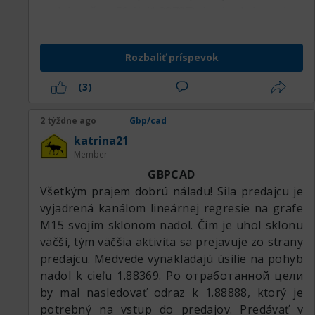
rámec H1–H4 a hľadať formáciu na predaj, ten
nad úrovňou 50 % (1.88707), je vhodné predaje
istý zrkadlový level, aby sa podpora zmenila na
pozastaviť. Je prípustné otočiť sa do nákupov z
rezistenciu. A je lepšie, aby tu vtedy bola
odrazu od prerazenej úrovne 50 % (1.88707).
medvedia divergencia na indikátoroch. No
Rozbaliť príspevok
Predaje držím do fibo úrovní -23.6 % (1.87840) a
samozrejme zatiaľ ešte pozeráme hore, myslím,
-38.2 % (1.87668), na ktorých sa úplne alebo
že cena ešte trochu porastie, pretože ak sa
(3)
čiastočne uzatváram. Túto oblasť považujem
pozrieť na trh ako celok, libra vykazuje
za zónu vyčerpania ceny, v ktorej môže dôjsť k
perspektívu na posilnenie.
2 týždne ago
Gbp/cad
obratu opačným smerom. V nej sa zvyčajne
katrina21
vyčerpá denná volatilita, nasleduje odraz.
Member
GBPCAD
Všetkým prajem dobrú náladu! Sila predajcu je
vyjadrená kanálom lineárnej regresie na grafe
M15 svojím sklonom nadol. Čím je uhol sklonu
väčší, tým väčšia aktivita sa prejavuje zo strany
predajcu. Medvede vynakladajú úsilie na pohyb
nadol k cieľu 1.88369. Po отработанной цели
by mal nasledovať odraz k 1.88888, ktorý je
potrebný na vstup do predajov. Predávať v