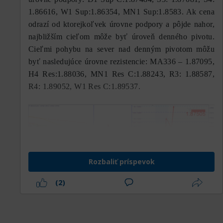
1.86616, W1 Sup:1.86354, MN1 Sup:1.8583. Ak cena
odrazí od ktorejkoľvek úrovne podpory a pôjde nahor,
najbližším cieľom môže byť úroveň denného pivotu.
Cieľmi pohybu na sever nad denným pivotom môžu
byť nasledujúce úrovne rezistencie: МА336 – 1.87095,
H4 Res:1.88036, MN1 Res C:1.88243, R3: 1.88587,
R4: 1.89052, W1 Res C:1.89537.
Rozbaliť príspevok
(2)