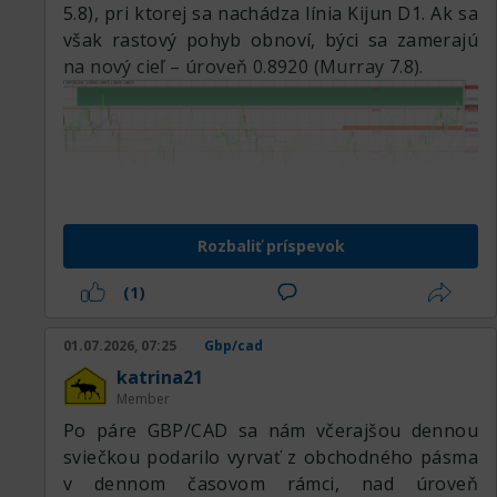
5.8), pri ktorej sa nachádza línia Kijun D1. Ak sa
však rastový pohyb obnoví, býci sa zamerajú
na nový cieľ – úroveň 0.8920 (Murray 7.8).
Rozbaliť príspevok
(1)
01.07.2026, 07:25
Gbp/cad
katrina21
Member
Po páre GBP/CAD sa nám včerajšou dennou
sviečkou podarilo vyrvať z obchodného pásma
v dennom časovom rámci, nad úroveň