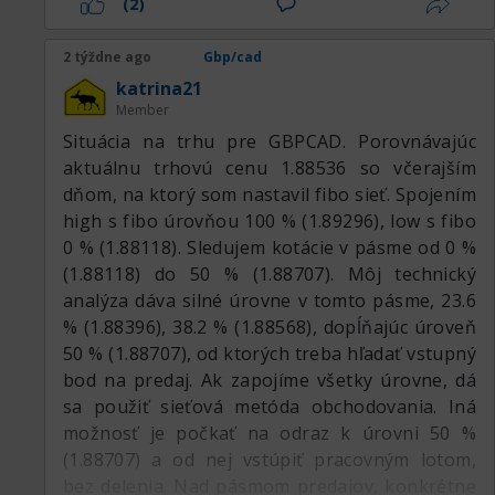
(2)
úroveň 1.8288 bola úspešne prerazená
smerom hore. Z rezistencie sa opäť stala
2 týždne ago
Gbp/cad
podpora a cena sa tu zasekla. Skúsila ešte raz
katrina21
otestovať túto úroveň zhora na prieraz a od
Member
nej sa odrazila nahor. A podľa správania ceny
Situácia na trhu pre GBPCAD. Porovnávajúc
to vyzerá, že ju chcú vytiahnuť vyššie, dohora
aktuálnu trhovú cenu 1.88536 so včerajším
už podľa mierky tohto veľkého časového rámca
dňom, na ktorý som nastavil fibo sieť. Spojením
veľa nezostáva. Nakupovať je už príliš neskoro,
high s fibo úrovňou 100 % (1.89296), low s fibo
pretože vrchol je úplne nablízku, iba ak
0 % (1.88118). Sledujem kotácie v pásme od 0 %
intradenne na krátku vzdialenosť. Tu sa zdá, že
(1.88118) do 50 % (1.88707). Môj technický
priestoru nad vrchol nie je veľa, ale ak sa
analýza dáva silné úrovne v tomto pásme, 23.6
pozrieť intradenne, tak je tam ešte celkom
% (1.88396), 38.2 % (1.88568), dopĺňajúc úroveň
slušná vzdialenosť. A predaj sa zvažuje až po
50 % (1.88707), od ktorých treba hľadať vstupný
obnovení maxima, tam bude potenciálna zóna
bod na predaj. Ak zapojíme všetky úrovne, dá
predaja. Indikátor CCI už vošiel do hornej zóny
sa použiť sieťová metóda obchodovania. Iná
prehriatia. Tým skôr, že cena bude niekde nie
možnosť je počkať na odraz k úrovni 50 %
uprostred, ale úplne na vrchole. Keďže sme
(1.88707) a od nej vstúpiť pracovným lotom,
vyšli hore, tu už môžeme prejsť na nižší časový
bez delenia. Nad pásmom predajov, konkrétne