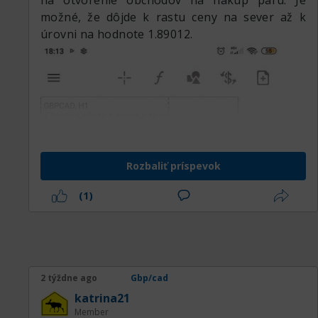
na otvorenie obchodov na nákup páru. Je
možné, že dôjde k rastu ceny na sever až k
úrovni na hodnote 1.89012.
Rozbaliť príspevok
(1)
2 týždne ago
Gbp/cad
katrina21
Member