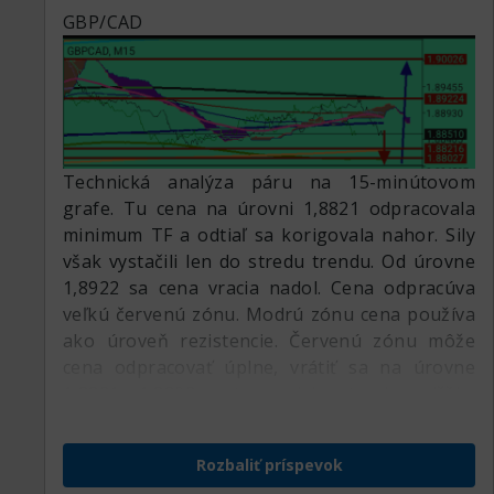
GBP/CAD
Technická analýza páru na 15-minútovom
grafe. Tu cena na úrovni 1,8821 odpracovala
minimum TF a odtiaľ sa korigovala nahor. Sily
však vystačili len do stredu trendu. Od úrovne
1,8922 sa cena vracia nadol. Cena odpracúva
veľkú červenú zónu. Modrú zónu cena používa
ako úroveň rezistencie. Červenú zónu môže
cena odpracovať úplne, vrátiť sa na úrovne
1,8821, 1,8802 a tam, alebo trochu nižšie,
znovu odpracovať minimum.
Rozbaliť príspevok