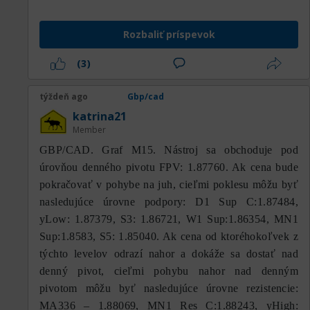
Rozbaliť príspevok
(3)
týždeň ago
Gbp/cad
katrina21
Member
GBP/CAD. Graf M15. Nástroj sa obchoduje pod
úrovňou denného pivotu FPV: 1.87760. Ak cena bude
pokračovať v pohybe na juh, cieľmi poklesu môžu byť
nasledujúce úrovne podpory: D1 Sup C:1.87484,
yLow: 1.87379, S3: 1.86721, W1 Sup:1.86354, MN1
Sup:1.8583, S5: 1.85040. Ak cena od ktoréhokoľvek z
týchto levelov odrazí nahor a dokáže sa dostať nad
denný pivot, cieľmi pohybu nahor nad denným
pivotom môžu byť nasledujúce úrovne rezistencie:
МА336 – 1.88069, MN1 Res C:1.88243, yHigh: