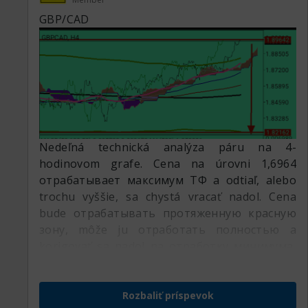
GBP/CAD
Nedeľná technická analýza páru na 4-
hodinovom grafe. Cena na úrovni 1,6964
отрабатывает максимум ТФ a odtiaľ, alebo
trochu vyššie, sa chystá vracať nadol. Cena
bude отрабатывать протяженную красную
зону, môže ju отработать полностью a
korigovať sa nadol na отработку минимума,
ktorý teraz kreslia na úrovni 1,8216, alebo
trochu nižšie.
Rozbaliť príspevok