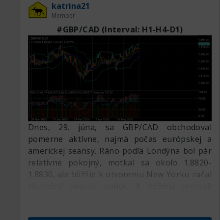
katrina21
Member
#GBP/CAD (Interval: H1-H4-D1)
Dnes, 29. júna, sa GBP/CAD obchodoval
pomerne aktívne, najmä počas európskej a
americkej seansy. Ráno podľa Londýna bol pár
relatívne pokojný, motkal sa okolo 1.8820-
1.8830, ale bližšie k otvoreniu New Yorku začal
skutočný impulz nahor. K večeru prerazil
lokálne maximá a vyšiel k 1.8829-1.8830, ako je
vidno na H1.
D1-H4