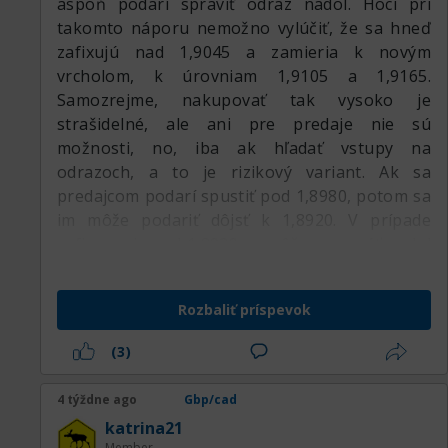
aspoň podarí spraviť odraz nadol. Hoci pri
takomto náporu nemožno vylúčiť, že sa hneď
zafixujú nad 1,9045 a zamieria k novým
vrcholom, k úrovniam 1,9105 a 1,9165.
Samozrejme, nakupovať tak vysoko je
strašidelné, ale ani pre predaje nie sú
možnosti, no, iba ak hľadať vstupy na
odrazoch, a to je rizikový variant. Ak sa
predajcom podarí spustiť pod 1,8980, potom sa
im môže podariť dôjsť k 1,8920. V prípade
zafixovania pod 1,8920 sa môžu posunúť nadol
k 1,8860 a 1,8800, ale tento variant zapadá do
korekcie. O obrate na juh bude možné hovoriť
Rozbaliť príspevok
po zafixovaní pod 1,8800, ale na realizáciu
tohto plánu sú potrebné správy, bez nich to
(3)
bude ťažké.:respect:
4 týždne ago
Gbp/cad
katrina21
Member