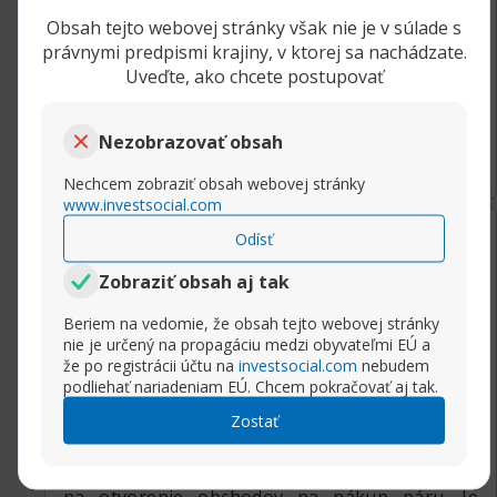
Celkovo mám v prioritách nákupy, preto od
páru GBP/CAD dnes budem očakávať
Obsah tejto webovej stránky však nie je v súlade s
právnymi predpismi krajiny, v ktorej sa nachádzate.
pokračovanie rastu, ktorý začal včera v druhej
Uveďte, ako chcete postupovať
polovici obchodného dňa, s cieľmi na najbližšej
vypočítanej úrovni rezistencie 1.8900.
Rozbaliť príspevok
Nezobrazovať obsah
(2)
Nechcem zobraziť obsah webovej stránky
www.investsocial.com
2 týždne ago
Gbp/cad
Odísť
katrina21
Zobraziť obsah aj tak
Member
Všetkým ahoj, milovníkom Forexu, a úspešné
Beriem na vedomie, že obsah tejto webovej stránky
obchodovanie na trhu. Teraz sledujem menový
nie je určený na propagáciu medzi obyvateľmi EÚ a
pár britská libra – kanadský dolár. Cena po
že po registrácii účtu na
investsocial.com
nebudem
podliehať nariadeniam EÚ. Chcem pokračovať aj tak.
tomto páre совершила pohyb na juh od
úrovne rezistencie. Úroveň na hodnote 1.88074
Zostať
vystúpila pre pár ako úroveň podpory.
Indikátory nastavené na grafe dávajú signály