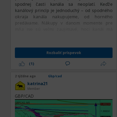
spodnej časti kanála sa neoplatí. Keďže
kanálový princíp je jednoduchý – od spodného
okraja kanála nakupujeme, od horného
predávame. Nákupy v danom momente pre
mňa nie sú veľmi zaujímavé, hoci kanál má
južný smer, buy znamená ísť proti pohybu
aktíva. Pohyb bez zastávok na úrovni 1.88888
charakterizuje razantnosť predajcu, ktorý sa
Rozbaliť príspevok
rozhodol poriadne rozbehnúť nadol, v tomto
momente možno počítať s dobrým poklesom.
(1)
2 týždne ago
Gbp/cad
katrina21
Member
GBP/CAD
Na hlavnom grafe H1, ktorý je pre mňa
kľúčový, pozorujem klesajúci kanál. V podstate