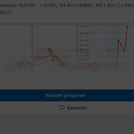
ezistencie: МА336 – 1.87095, H4 Res:1.88036, MN1 Res C:1.8824
89537.
Rozbaliť príspevok
Komentr