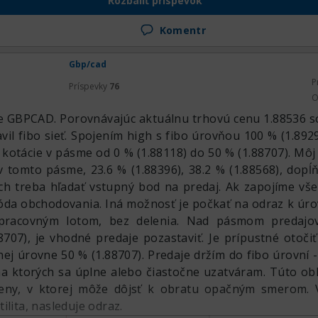
Rozbaliť príspevok
ed, ale úplne na vrchole. Keďže sme vyšli hore, tu už
c H1–H4 a hľadať formáciu na predaj, ten istý zrkadl
Komentr
a rezistenciu. A je lepšie, aby tu vtedy bola medved
 samozrejme zatiaľ ešte pozeráme hore, myslím, že 
Gbp/cad
k sa pozrieť na trh ako celok, libra vykazuje perspektívu 
P
Príspevky
76
O
re GBPCAD. Porovnávajúc aktuálnu trhovú cenu 1.88536 s
il fibo sieť. Spojením high s fibo úrovňou 100 % (1.8929
 kotácie v pásme od 0 % (1.88118) do 50 % (1.88707). Môj
v tomto pásme, 23.6 % (1.88396), 38.2 % (1.88568), dop
ých treba hľadať vstupný bod na predaj. Ak zapojíme vš
óda obchodovania. Iná možnosť je počkať na odraz k úro
 pracovným lotom, bez delenia. Nad pásmom predajo
707), je vhodné predaje pozastaviť. Je prípustné otoči
ej úrovne 50 % (1.88707). Predaje držím do fibo úrovní -
 na ktorých sa úplne alebo čiastočne uzatváram. Túto o
eny, v ktorej môže dôjsť k obratu opačným smerom. V
ilita, nasleduje odraz.