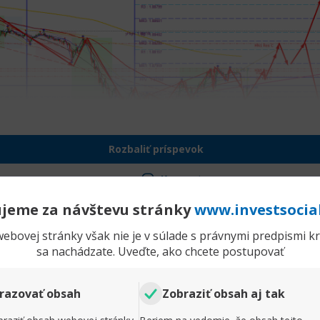
Rozbaliť príspevok
Komentr
jeme za návštevu stránky
www.investsocia
Gbp/cad
P
ebovej stránky však nie je v súlade s právnymi predpismi kra
Príspevky
76
O
sa nachádzate. Uveďte, ako chcete postupovať
om páre GBPCAD sa podarilo udržať cenu pod 1,8800 a z
 pokračovanie poklesu, ale pravdepodobnosť návratu n
razovať obsah
Zobraziť obsah aj tak
júci dokážu vrátiť cenu nad 1,8800, potom sa opäť stan
ude dať posunúť k 1,8860 a 1,8920. Upevnenie nad 1,