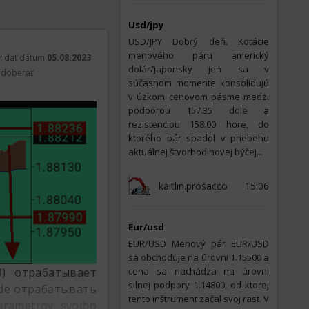
Usd/jpy
USD/JPY Dobrý deň. Kotácie
menového páru americký
ridať dátum
05.08.2023
dolár/japonský jen sa v
doberať
súčasnom momente konsolidujú
v úzkom cenovom pásme medzi
podporou 157.35 dole a
rezistenciou 158.00 hore, do
ktorého pár spadol v priebehu
aktuálnej štvorhodinovej býčej...
kaitlin.prosacco
15:06
Eur/usd
EUR/USD Menový pár EUR/USD
sa obchoduje na úrovni 1.15500 a
3) отрабатывает
cena sa nachádza na úrovni
silnej podpory 1.14800, od ktorej
bude отрабатывать
tento inštrument začal svoj rast. V
arametrov svojho