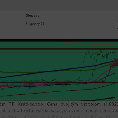
Gbp/cad
P
Príspevky
76
O
om TF. Krátkodobo. Cena dvojitým vrcholom (1,882
aľ, alebo trochu vyššie, sa chystá vracať nadol. Cena 
enú zónu, môže ju отработать úplne, vrátiť sa do p