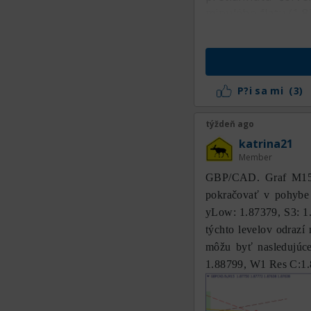
minulého flatu (1,
P?i sa mi
(3)
týždeň ago
katrina21
Member
GBP/CAD. Graf M15. 
pokračovať v pohybe
yLow: 1.87379, S3: 1
týchto levelov odraz
môžu byť nasledujúc
1.88799, W1 Res C:1.