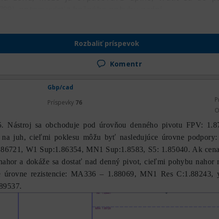
8799), potom vyjsť z bočného pohybu nadol.
Rozbaliť príspevok
Komentr
Gbp/cad
P
Príspevky
76
O
Nástroj sa obchoduje pod úrovňou denného pivotu FPV: 1.8
 na juh, cieľmi poklesu môžu byť nasledujúce úrovne podpory
.86721, W1 Sup:1.86354, MN1 Sup:1.8583, S5: 1.85040. Ak cena
í nahor a dokáže sa dostať nad denný pivot, cieľmi pohybu naho
e úrovne rezistencie: МА336 – 1.88069, MN1 Res C:1.88243, 
89537.