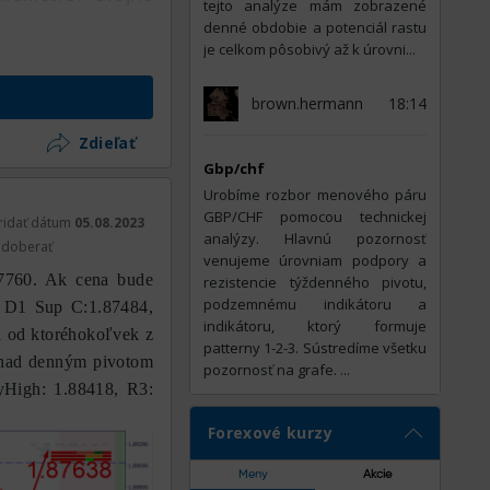
tejto analýze mám zobrazené
denné obdobie a potenciál rastu
je celkom pôsobivý až k úrovni...
brown.hermann
18:14
Zdieľať
Gbp/chf
Urobíme rozbor menového páru
GBP/CHF pomocou technickej
ridať dátum
05.08.2023
analýzy. Hlavnú pozornosť
doberať
venujeme úrovniam podpory a
7760. Ak cena bude
rezistencie týždenného pivotu,
podzemnému indikátoru a
: D1 Sup C:1.87484,
indikátoru, ktorý formuje
 od ktoréhokoľvek z
patterny 1-2-3. Sústredíme všetku
r nad denným pivotom
pozornosť na grafe. ...
yHigh: 1.88418, R3:
Forexové kurzy
Meny
Akcie