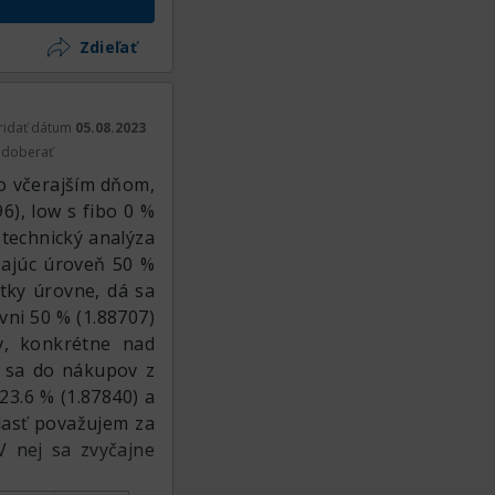
 môžeme prejsť na
ový level, aby sa
Zdieľať
ia divergencia na
cena ešte trochu
na posilnenie.
ridať dátum
05.08.2023
doberať
o včerajším dňom,
6), low s fibo 0 %
 technický analýza
ĺňajúc úroveň 50 %
etky úrovne, dá sa
vni 50 % (1.88707)
v, konkrétne nad
ť sa do nákupov z
23.6 % (1.87840) a
blasť považujem za
 nej sa zvyčajne