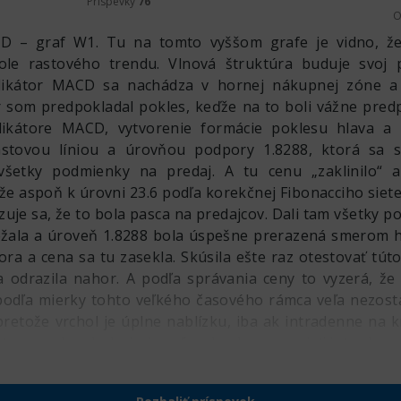
Príspevky
76
O
 – graf W1. Tu na tomto vyššom grafe je vidno, že
ole rastového trendu. Vlnová štruktúra buduje svoj
dikátor MACD sa nachádza v hornej nákupnej zóne a 
ôr som predpokladal pokles, keďže na to boli vážne pre
dikátore MACD, vytvorenie formácie poklesu hlava a
tovou líniou a úrovňou podpory 1.8288, ktorá sa sta
i všetky podmienky na predaj. A tu cenu „zaklinilo“ a
že aspoň k úrovni 23.6 podľa korekčnej Fibonacciho siete
zuje sa, že to bola pasca na predajcov. Dali tam všetky 
ežala a úroveň 1.8288 bola úspešne prerazená smerom ho
ora a cena sa tu zasekla. Skúsila ešte raz otestovať tú
a odrazila nahor. A podľa správania ceny to vyzerá, že
podľa mierky tohto veľkého časového rámca veľa nezost
pretože vrchol je úplne nablízku, iba ak intradenne na k
toru nad vrchol nie je veľa, ale ak sa pozrieť intradenn
alenosť. A predaj sa zvažuje až po obnovení maxima, ta
ikátor CCI už vošiel do hornej zóny prehriatia. Tým s