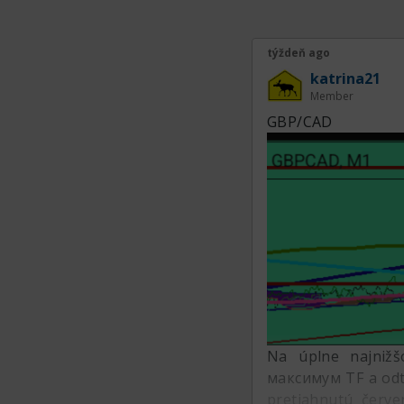
týždeň ago
katrina21
Member
GBP/CAD
Na úplne najnižš
максимум TF a odti
pretiahnutú červ