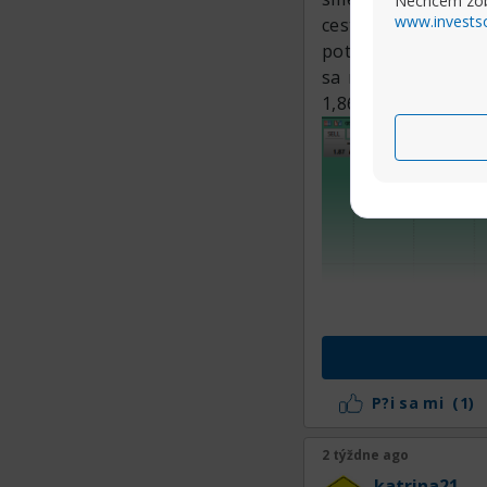
Nechcem zob
www.invests
cestu k 1,8980 a 1
potom pri odraze 
sa môže rozrásť d
1,8615, potom bude
P?i sa mi
(1)
2 týždne ago
katrina21