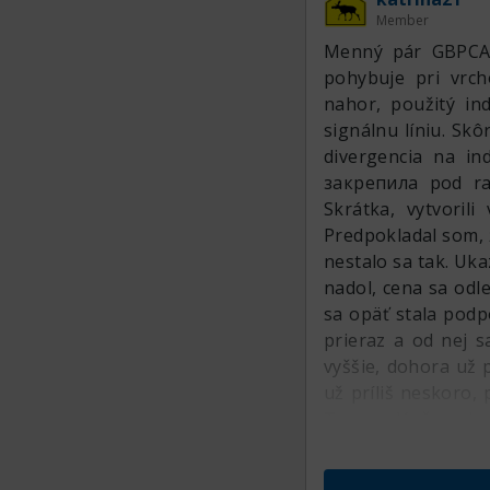
Member
Menný pár GBPCAD
pohybuje pri vrch
nahor, použitý in
signálnu líniu. Sk
divergencia na in
закрепила pod ras
Skrátka, vytvoril
Predpokladal som, 
nestalo sa tak. Uka
nadol, cena sa odl
sa opäť stala podp
prieraz a od nej s
vyššie, dohora už 
už príliš neskoro, 
Tu sa zdá, že pries
celkom slušná vzdi
zóna predaja. Ind