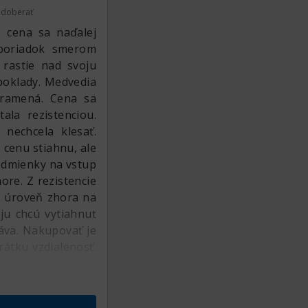
doberať
 cena sa naďalej
 poriadok smerom
rastie nad svoju
dpoklady. Medvedia
 ramená. Cena sa
la rezistenciou.
 nechcela klesať.
 cenu stiahnu, ale
podmienky na vstup
re. Z rezistencie
to úroveň zhora na
 ju chcú vytiahnuť
áva. Nakupovať je
rátku vzdialenosť.
e, tak je tam ešte
m bude potenciálna
kôr, že cena bude