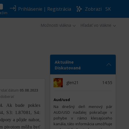
Prihlásenie
|
Registrácia
Zobrazi
SK
ežim
Možnosti vlákna
Hľadať vo vlákne
Aktuálne
Diskutované
glen21
14:55
ridať dátum
05.08.2023
doberať
Aud/usd
4. Ak bude pokles
Na dnešný deň menový pár
AUD/USD naďalej pokračuje v
4, S3: 1.87081, S4:
pohybe v rámci klesajúceho
dpory a pôjde nahor,
kanála, táto informácia umožňuje
ým pivotom môžu byť