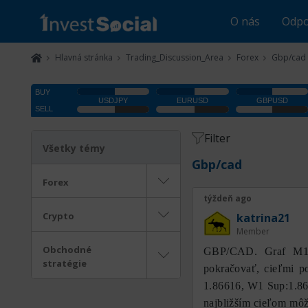
O nás
Odpo
Hlavná stránka
Trading_Discussion_Area
Forex
Gbp/cad
Filter
Všetky témy
Gbp/cad
Forex
týždeň ago
Crypto
katrina21
Member
Obchodné
GBP/CAD. Graf M15
stratégie
pokračovať, cieľmi p
1.86616, W1 Sup:1.86
najbližším cieľom mô