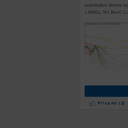
nasledujúce úrovne r
1.89052, W1 Res C:1.
P?i sa mi
(2)