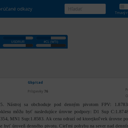
rúčané odkazy
Tmavý r
Gbp/cad
P
Príspevky
76
O
. Nástroj sa obchoduje pod denným pivotom FPV: 1.8783
oklesu môžu byť nasledujúce úrovne podpory: D1 Sup C:1.8748
354, MN1 Sup:1.8583. Ak cena odrazí od ktorejkoľvek úrovne po
že byť úroveň denného pivotu. Cieľmi pohybu na sever nad denn