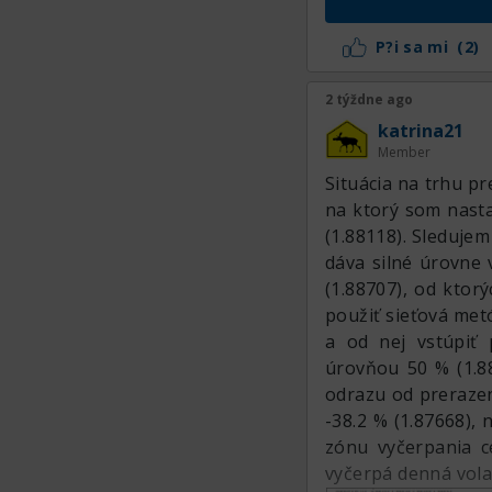
niekde nie uprostr
nižší časový ráme
P?i sa mi
(2)
podpora zmenila n
indikátoroch. No
2 týždne ago
porastie, pretože a
katrina21
Member
Situácia na trhu p
na ktorý som nastav
(1.88118). Sledujem
dáva silné úrovne 
(1.88707), od ktor
použiť sieťová met
a od nej vstúpiť
úrovňou 50 % (1.88
odrazu od prerazen
-38.2 % (1.87668),
zónu vyčerpania c
vyčerpá denná volat