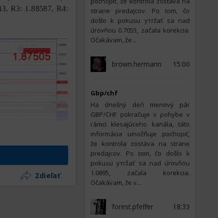
pochopiť, že kontrola zostáva na
3, R3: 1.88587, R4:
strane predajcov. Po tom, čo
došlo k pokusu утržať sa nad
úrovňou 0.7055, začala korekcia.
Očakávam, že...
brown.hermann
15:00
Gbp/chf
На dnešný deň menový pár
GBP/CHF pokračuje v pohybe v
rámci klesajúceho kanála, táto
informácia umožňuje pochopiť,
že kontrola zostáva na strane
predajcov. Po tom, čo došlo k
pokusu утržať sa nad úrovňou
1.0895, začala korekcia.
Zdieľať
Očakávam, že v...
forest.pfeffer
18:33