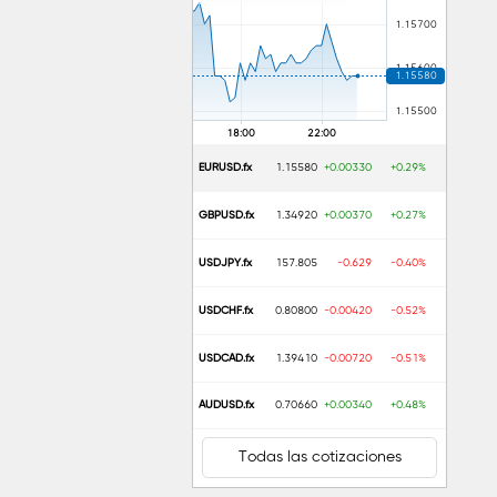
EURUSD.fx
1.15580
+0.00330
+0.29%
GBPUSD.fx
1.34920
+0.00370
+0.27%
USDJPY.fx
157.805
-0.629
-0.40%
USDCHF.fx
0.80800
-0.00420
-0.52%
USDCAD.fx
1.39410
-0.00720
-0.51%
AUDUSD.fx
0.70660
+0.00340
+0.48%
Todas las cotizaciones