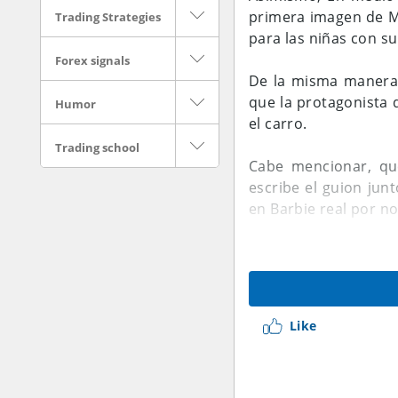
primera imagen de M
Trading Strategies
para las niñas con su
Forex signals
De la misma manera, 
que la protagonista 
Humor
el carro.
Trading school
Cabe mencionar, que
escribe el guion jun
en Barbie real por no
Consecutivamente, e
llegará primero a los
Like