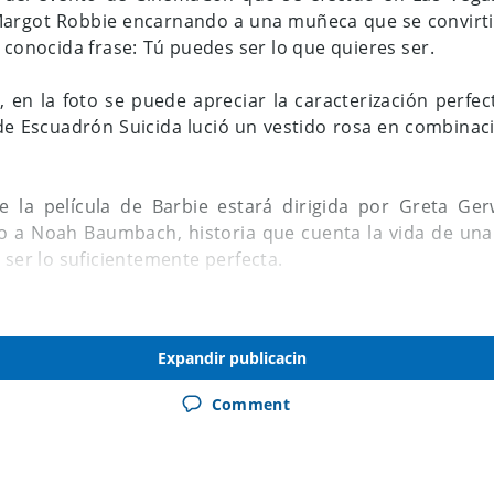
argot Robbie encarnando a una muñeca que se convirti
 conocida frase: Tú puedes ser lo que quieres ser.
en la foto se puede apreciar la caracterización perfec
de Escuadrón Suicida lució un vestido rosa en combinac
 la película de Barbie estará dirigida por Greta Ge
to a Noah Baumbach, historia que cuenta la vida de un
 ser lo suficientemente perfecta.
l filme tendrá fecha de estreno para el próximo 21 d
 cines en los Estados Unidos.
Expandir publicacin
Comment