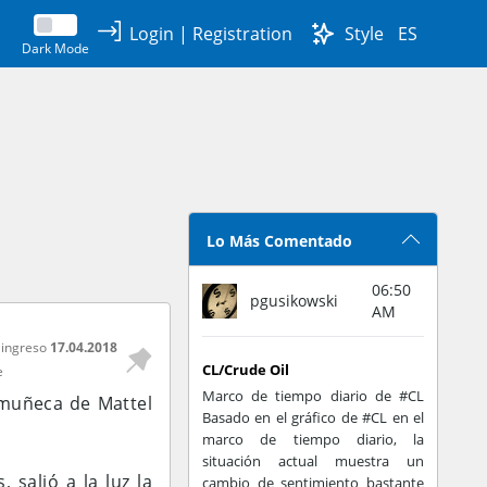
Login
|
Registration
Style
ES
Dark Mode
Lo Más Comentado
06:50
pgusikowski
AM
 ingreso
17.04.2018
CL/Crude Oil
e
Marco de tiempo diario de #CL
r muñeca de Mattel
Basado en el gráfico de #CL en el
marco de tiempo diario, la
situación actual muestra un
salió a la luz la
cambio de sentimiento bastante