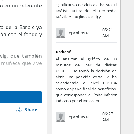
significativo de alcista a bajista. El
ó en un referente
análisis utilizando el Promedio
Móvil de 100 (línea azul) y...
ta de la Barbie ya
05:21
eprohaska
ión con el fondo y
AM
Usd/chf
rwig, que también
Al analizar el gráfico de 30
a muñeca que vive
minutos del par de divisas
USDCHF, se tomó la decisión de
abrir una posición corta. Se ha
seleccionado el nivel 0.79134
e julio de 2023 y
como objetivo final de beneficios,
que corresponde al límite inferior
indicado por el indicador...
Share
06:27
eprohaska
AM