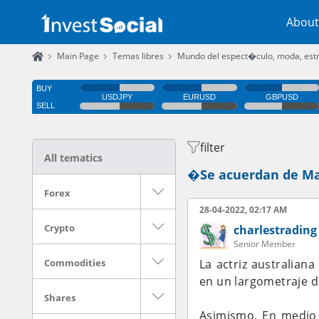
About
Main Page
Temas libres
Mundo del espect�culo, moda, estr
filter
All tematics
�Se acuerdan de Ma
Forex
28-04-2022, 02:17 AM
Crypto
charlestrading
Senior Member
Commodities
La actriz australian
en un largometraje d
Shares
Asimismo, En medio 