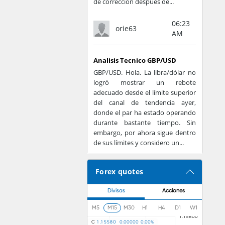
de corrección después de...
06:23
orie63
AM
Analisis Tecnico GBP/USD
GBP/USD. Hola. La libra/dólar no
logró mostrar un rebote
adecuado desde el límite superior
del canal de tendencia ayer,
donde el par ha estado operando
durante bastante tiempo. Sin
embargo, por ahora sigue dentro
de sus límites y considero un...
Forex quotes
Divisas
Acciones
M5
M15
M30
H1
H4
D1
W1
C
1
.
1
5
5
8
0
0
.
0
0
0
0
0
0
.
0
0
%