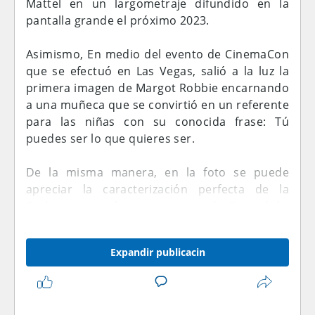
Mattel en un largometraje difundido en la
pantalla grande el próximo 2023.
Asimismo, En medio del evento de CinemaCon
que se efectuó en Las Vegas, salió a la luz la
primera imagen de Margot Robbie encarnando
a una muñeca que se convirtió en un referente
para las niñas con su conocida frase: Tú
puedes ser lo que quieres ser.
De la misma manera, en la foto se puede
apreciar la caracterización perfecta de la
Barbie ya que la protagonista de Escuadrón
Suicida lució un vestido rosa en combinación
con el fondo y el carro.
Expandir publicacin
Cabe mencionar, que la película de Barbie
estará dirigida por Greta Gerwig, que también
escribe el guion junto a Noah Baumbach,