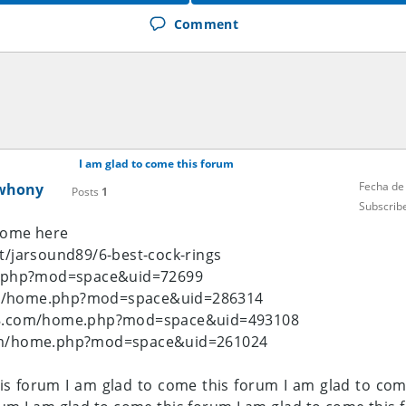
Comment
I am glad to come this forum
Fecha de
whony
Posts
1
Subscrib
 come here
et/jarsound89/6-best-cock-rings
me.php?mod=space&uid=72699
om/home.php?mod=space&uid=286314
188.com/home.php?mod=space&uid=493108
com/home.php?mod=space&uid=261024
is forum
I am glad to come this forum
I am glad to com