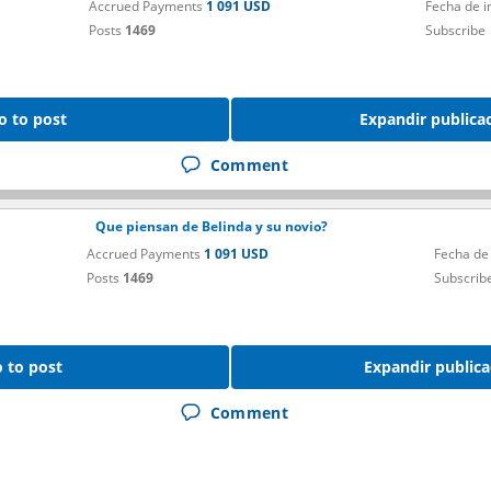
Accrued Payments
1 091 USD
Fecha de 
Posts
1469
Subscribe
o to post
Expandir publica
Comment
Que piensan de Belinda y su novio?
Accrued Payments
1 091 USD
Fecha de
Posts
1469
Subscrib
 to post
Expandir publica
Comment