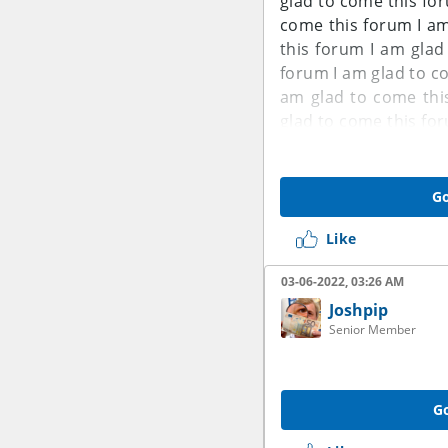
glad to come this fo
come this forum
I a
this forum
I am glad
forum
I am glad to c
am glad to come thi
glad to come this fo
Go
Like
03-06-2022, 03:26 AM
Joshpip
Senior Member
Go