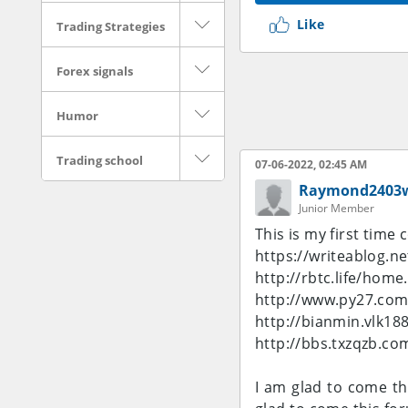
Like
Trading Strategies
Forex signals
Humor
Trading school
07-06-2022, 02:45 AM
Raymond2403
Junior Member
This is my first time
https://writeablog.n
http://rbtc.life/ho
http://www.py27.c
http://bianmin.vlk
http://bbs.txzqzb.
I am glad to come th