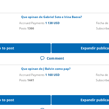
Que opinan de Gabriel Soto e Irina Baeva?
Accrued Payments
1 138 USD
Fecha de
Posts
1366
Subscrib
 to post
Expandir publica
Comment
Que opinan de J Balvin como pap?
Accrued Payments
1 160 USD
Fecha de
Posts
1441
Subscrib
 to post
Expandir publica