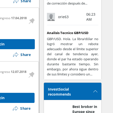
Share
de corrección después de...
06:23
orie63
 ingreso
17.04.2018
AM
e
Analisis Tecnico GBP/USD
GBP/USD. Hola. La libra/dólar no
cin
logró mostrar un rebote
adecuado desde el límite superior
del canal de tendencia ayer,
Share
donde el par ha estado operando
durante bastante tiempo. Sin
embargo, por ahora sigue dentro
 ingreso
12.07.2018
de sus límites y considero un...
InvestSocial
recommends
cin
Best broker in
Share
Europe since