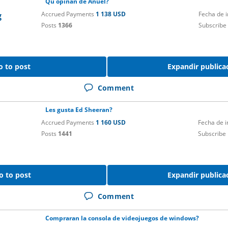
Qu opinan de Anuel?
Accrued Payments
1 138 USD
Fecha de 
g
Posts
1366
Subscribe
o to post
Expandir publica
Comment
Les gusta Ed Sheeran?
Accrued Payments
1 160 USD
Fecha de 
Posts
1441
Subscribe
o to post
Expandir publica
Comment
Compraran la consola de videojuegos de windows?