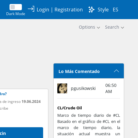
Login
|
Registration
Style
ES
Dark Mode
Options
Search
Lo Más Comentado
06:50
pgusikowski
AM
dro?
a de ingreso
19.06.2024
CL/Crude Oil
cribe
Marco de tiempo diario de #CL
Basado en el gráfico de #CL en el
marco de tiempo diario, la
cin
situación actual muestra un