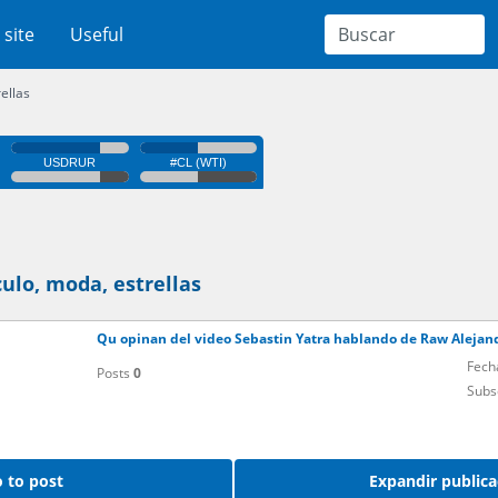
 site
Useful
ellas
lo, moda, estrellas
Qu opinan del video Sebastin Yatra hablando de Raw Alejan
Fech
Posts
0
Subs
 to post
Expandir publica