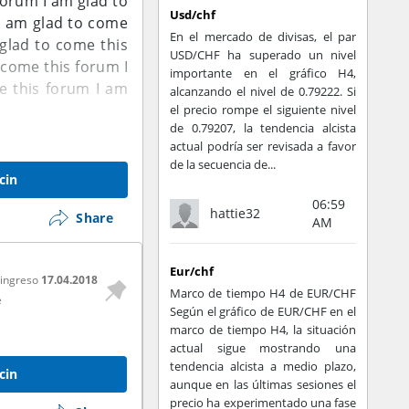
 forum
I am glad to
Usd/chf
I am glad to come
En el mercado de divisas, el par
glad to come this
USD/CHF ha superado un nivel
o come this forum
I
importante en el gráfico H4,
e this forum
I am
alcanzando el nivel de 0.79222. Si
el precio rompe el siguiente nivel
de 0.79207, la tendencia alcista
actual podría ser revisada a favor
de la secuencia de...
cin
06:59
hattie32
Share
AM
Eur/chf
 ingreso
17.04.2018
Marco de tiempo H4 de EUR/CHF
e
Según el gráfico de EUR/CHF en el
marco de tiempo H4, la situación
actual sigue mostrando una
tendencia alcista a medio plazo,
cin
aunque en las últimas sesiones el
precio ha experimentado una fase