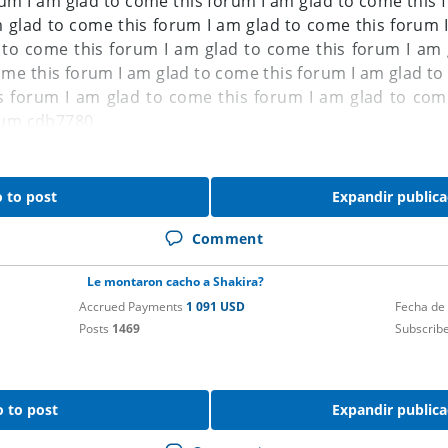
rum
I am glad to come this forum
I am glad to come this
m glad to come this forum
I am glad to come this forum
 to come this forum
I am glad to come this forum
I am 
ome this forum
I am glad to come this forum
I am glad t
s forum
I am glad to come this forum
I am glad to com
rum
cdb7780
 to post
Expandir publica
Comment
Le montaron cacho a Shakira?
Accrued Payments
1 091 USD
Fecha de
Posts
1469
Subscrib
 to post
Expandir publica