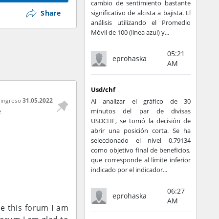
cambio de sentimiento bastante
Share
significativo de alcista a bajista. El
análisis utilizando el Promedio
Móvil de 100 (línea azul) y...
05:21
eprohaska
AM
Usd/chf
 ingreso
31.05.2022
Al analizar el gráfico de 30
minutos del par de divisas
e
USDCHF, se tomó la decisión de
abrir una posición corta. Se ha
seleccionado el nivel 0.79134
como objetivo final de beneficios,
que corresponde al límite inferior
indicado por el indicador...
06:27
eprohaska
AM
e this forum
I am