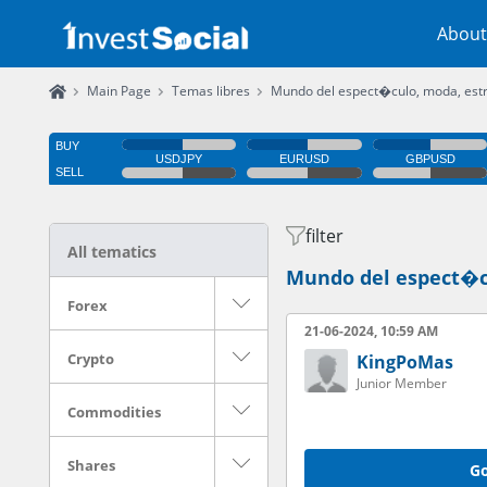
About
Main Page
Temas libres
Mundo del espect�culo, moda, estr
filter
All tematics
Mundo del espect�cu
Forex
21-06-2024, 10:59 AM
Crypto
KingPoMas
Junior Member
Commodities
Shares
Go