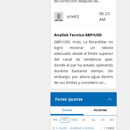
de corrección después de...
06:23
orie63
AM
Analisis Tecnico GBP/USD
GBP/USD. Hola. La libra/dólar no
logró mostrar un rebote
adecuado desde el límite superior
del canal de tendencia ayer,
donde el par ha estado operando
durante bastante tiempo. Sin
embargo, por ahora sigue dentro
de sus límites y considero un...
Forex quotes
Divisas
Acciones
M5
M15
M30
H1
H4
D1
W1
C
1
.
1
5
6
3
0
+
0
.
0
0
0
4
0
(
+
0
.
0
3
%
)