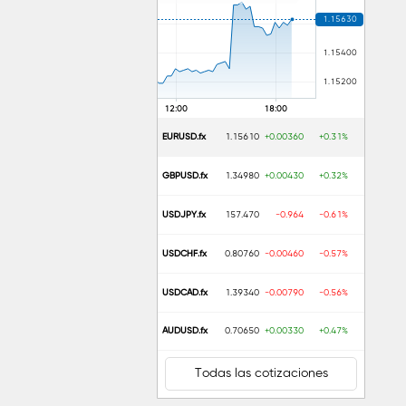
EURUSD.fx
1.15610
+0.00360
+0.31%
GBPUSD.fx
1.34980
+0.00430
+0.32%
USDJPY.fx
157.470
-0.964
-0.61%
USDCHF.fx
0.80760
-0.00460
-0.57%
USDCAD.fx
1.39340
-0.00790
-0.56%
AUDUSD.fx
0.70650
+0.00330
+0.47%
Todas las cotizaciones