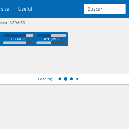
 site
Useful
orex - NZD/USD
Loading