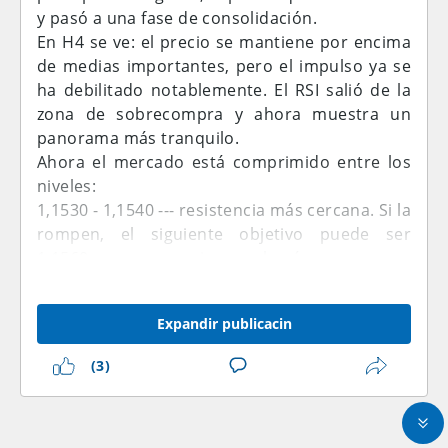
y pasó a una fase de consolidación.
En H4 se ve: el precio se mantiene por encima
de medias importantes, pero el impulso ya se
ha debilitado notablemente. El RSI salió de la
zona de sobrecompra y ahora muestra un
panorama más tranquilo.
Ahora el mercado está comprimido entre los
niveles:
1,1530 - 1,1540 --- resistencia más cercana. Si la
rompen, el siguiente objetivo puede ser
1,1560, y por encima volverá a aparecer
interés de los compradores.
1,1500 - 1,1495 --- primer soporte. Una ruptura
Expandir publicacin
a la baja puede abrir el camino hacia 1,1470 -
1,1460.
(3)
Por ahora parece que el mercado
simplemente está esperando un nuevo
catalizador. Bueno, así es, estamos esperando