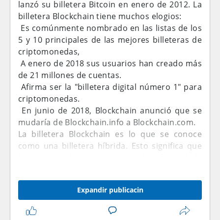
lanzó su billetera Bitcoin en enero de 2012. La
billetera Blockchain tiene muchos elogios:
 Es comúnmente nombrado en las listas de los
5 y 10 principales de las mejores billeteras de
criptomonedas,
 A enero de 2018 sus usuarios han creado más
de 21 millones de cuentas.
 Afirma ser la "billetera digital número 1" para
criptomonedas.
 En junio de 2018, Blockchain anunció que se
mudaría de Blockchain.info a Blockchain.com.
La billetera Blockchain es lo que se conoce
como una billetera híbrida. Esto significa que
la empresa almacena una versión cifrada de la
clave privada de su billetera en sus servidores,
pero no almacena su contraseña. Esto
Expandir publicacin
proporciona una serie de beneficios:
 Conveniencia: puede acceder a su billetera en
cualquier lugar donde pueda obtener una