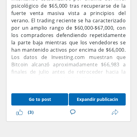
psicológico de $65,000 tras recuperarse de la
fuerte venta masiva vista a principios del
verano. El trading reciente se ha caracterizado
por un amplio rango de $60,000-$67,000, con
los compradores defendiendo repetidamente
la parte baja mientras que los vendedores se
han mantenido activos por encima de $66,000.
Los datos de Investing.com muestran que
Bitcoin alcanzó aproximadamente $66,983 a
finales de julio antes de retroceder hacia la
zona media de los $64,000. El último informe
de empleo de EE. UU. ha mejorado el telón de
fondo macro para Bitcoin después de que las
Go to post
Expandir publicacin
nóminas estadounidenses cayeran
inesperadamente en 23,000 en julio. Menores
(3)
expectativas de un endurecimiento adicional
por parte de la Reserva Federal pueden apoyar
a los activos sensibles a la liquidez, aunque el