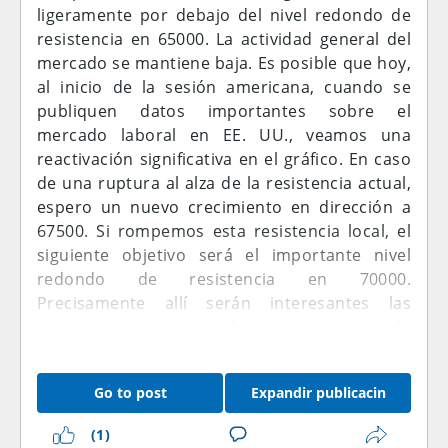
ligeramente por debajo del nivel redondo de
estructural de largo plazo sigue siendo
resistencia en 65000. La actividad general del
positivo porque la infraestructura
mercado se mantiene baja. Es posible que hoy,
institucional, los productos de inversión
al inicio de la sesión americana, cuando se
regulados y la participación de tesorerías
publiquen datos importantes sobre el
corporativas han incrementado la integración
mercado laboral en EE. UU., veamos una
de Bitcoin en los mercados financieros
reactivación significativa en el gráfico. En caso
tradicionales. No obstante, los flujos de capital
de una ruptura al alza de la resistencia actual,
de corto plazo siguen dependiendo en gran
espero un nuevo crecimiento en dirección a
medida de las expectativas sobre la Reserva
67500. Si rompemos esta resistencia local, el
Federal, los rendimientos de EE. UU., el
siguiente objetivo será el importante nivel
comportamiento del mercado de renta
redondo de resistencia en 70000.
variable y la dirección de las suscripciones a
Precisamente allí serán interesantes las
ETF.
ventas, contando con la reanudación de la
tendencia bajista en dirección a 60000
Análisis técnico del gráfico D1 – Acción del
nuevamente y luego más abajo.
precio, estructura y niveles clave
Go to post
Expandir publicacin
El mercado se ha recuperado con fuerza desde
(1)