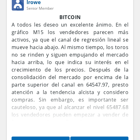
поддержек и само собой закрепление ниже
lrowe
acercado algo más al mercado a esa
Senior Member
приветствуется, без закрепления просто
combinación favorable, pero la confirmación
могут нарисовать ложный выход. Всем
BITCOIN
de los próximos datos de inflación será crucial.
добра.
A todos les deseo un excelente ánimo. En el
El Índice de Precios al Consumidor de EE. UU.
gráfico M15 los vendedores parecen más
para julio está programado para el 12 de
activos, ya que el canal de regresión lineal se
agosto, lo que convierte a la próxima
mueve hacia abajo. Al mismo tiempo, los toros
publicación de inflación en uno de los
no se rinden y siguen empujando el mercado
catalizadores macro más importantes a corto
hacia arriba, lo que indica su interés en el
plazo para Bitcoin.
crecimiento de los precios. Después de la
consolidación del mercado por encima de la
Los fundamentales específicos de mercado de
parte superior del canal en 64547.97, presto
Bitcoin siguen siendo mixtos. El acceso
atención a la tendencia alcista y considero
institucional a través de productos cotizados
compras. Sin embargo, es importante ser
al contado ha transformado la estructura del
cauteloso, ya que al alcanzar el nivel 65487.68
mercado del activo, pero los flujos de ETF han
los vendedores pueden empezar a vender de
sido volátiles en lugar de consistentemente
forma activa, lo que llevará a un movimiento
unidireccionales. A principios de 2026, los
inverso del precio. Recomiendo fijar beneficios
productos de inversión en activos digitales
en el nivel objetivo, pero también se puede
experimentaron salidas significativas durante