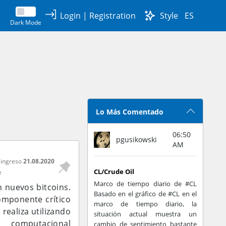
Login
|
Registration
Style
ES
Dark Mode
Lo Más Comentado
06:50
pgusikowski
AM
 ingreso
21.08.2020
CL/Crude Oil
e
Marco de tiempo diario de #CL
n nuevos bitcoins.
Basado en el gráfico de #CL en el
omponente crítico
marco de tiempo diario, la
realiza utilizando
situación actual muestra un
 computacional
cambio de sentimiento bastante