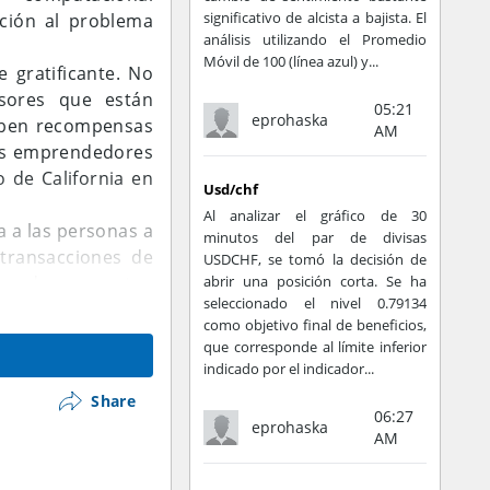
significativo de alcista a bajista. El
ción al problema
análisis utilizando el Promedio
Móvil de 100 (línea azul) y...
 gratificante. No
rsores que están
05:21
eprohaska
ciben recompensas
AM
pos emprendedores
 de California en
Usd/chf
Al analizar el gráfico de 30
a a las personas a
minutos del par de divisas
 transacciones de
USDCHF, se tomó la decisión de
l mundo comparten
abrir una posición corta. Se ha
seleccionado el nivel 0.79134
a", o una que no
como objetivo final de beneficios,
, para supervisar
que corresponde al límite inferior
indicado por el indicador...
r si la minería es
Share
06:27
eprohaska
AM