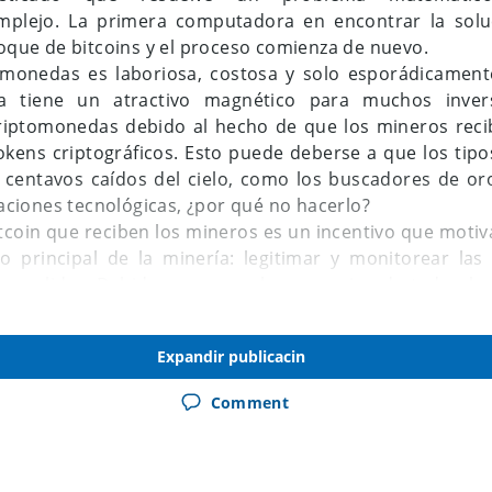
plejo. La primera computadora en encontrar la solu
loque de bitcoins y el proceso comienza de nuevo.
omonedas es laboriosa, costosa y solo esporádicamente
ía tiene un atractivo magnético para muchos inve
criptomonedas debido al hecho de que los mineros re
okens criptográficos. Esto puede deberse a que los ti
centavos caídos del cielo, como los buscadores de oro
inaciones tecnológicas, ¿por qué no hacerlo?
coin que reciben los mineros es un incentivo que motiv
o principal de la minería: legitimar y monitorear las
 su validez. Debido a que muchos usuarios de todo e
dades, Bitcoin es una criptomoneda "descentralizad
utoridad central, como un banco central o un gobierno
Expandir publicacin
e invertir tiempo y equipo, lea este explicativo para ve
Comment
d.
E
nar criptomonedas sin tener que poner dinero para ello.