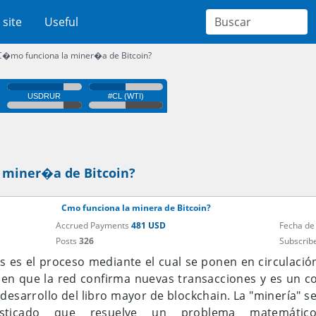
 site
Useful
�mo funciona la miner�a de Bitcoin?
miner�a de Bitcoin?
Cmo funciona la minera de Bitcoin?
Accrued Payments
481 USD
Fecha de
Posts
326
Subscrib
ns es el proceso mediante el cual se ponen en circulació
en que la red confirma nuevas transacciones y es un c
esarrollo del libro mayor de blockchain. La "minería" se 
sticado que resuelve un problema matemático