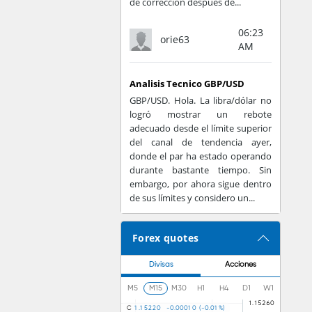
de corrección después de...
 das a alguien un
hay peligro de que
06:23
orie63
l lado. Aunque es
AM
ar literalmente el
ccionario, "existe
Analisis Tecnico GBP/USD
a un comerciante u
GBP/USD. Hola. La libra/dólar no
logró mostrar un rebote
$20. Si intentara
adecuado desde el límite superior
stia de mirar los
del canal de tendencia ayer,
donde el par ha estado operando
 lo tanto, uno de
durante bastante tiempo. Sin
eso: verifican las
embargo, por ahora sigue dentro
r el mismo bitcoin
de sus límites y considero un...
licaremos con más
Forex quotes
 bitcoin. Satoshi
Divisas
Acciones
a de controversia
ar para acomodar
M5
M15
M30
H1
H4
D1
W1
r las transacciones
C
1
.
1
5
2
2
0
-
0
.
0
0
0
1
0
(
-
0
.
0
1
%
)