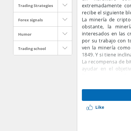
extremadamente com
Trading Strategies
recibe el siguiente b
La minería de cript
Forex signals
obstante, la miner
interesados en las 
Humor
por su trabajo con t
ven la minería como 
Trading school
1849. Y si tiene incl
La recompensa de bit
ayudar en el objetiv
Bitcoin, asegurando
estas responsabili
depende de ninguna a
su regulación.
Sin embargo, antes d
Like
realmente para uste
CONCLUSIONES CLAV
 Al minar, puede ga