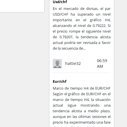
tar "bloques" de
Usd/chf
En el mercado de divisas, el par
na solución a un
USD/CHF ha superado un nivel
importante en el gráfico H4,
l que descubra la
alcanzando el nivel de 0.79222. Si
el precio rompe el siguiente nivel
rado específico de
de 0.79207, la tendencia alcista
actual podría ser revisada a favor
mos a la red o la
de la secuencia de...
s referimos a una
06:59
hattie32
AM
ealizan los nodos
Eur/chf
neros se les paga
Marco de tiempo H4 de EUR/CHF
 de verificar la
Según el gráfico de EUR/CHF en el
ada a mantener la
marco de tiempo H4, la situación
 Bitcoin, Satoshi
actual sigue mostrando una
 el "problema del
tendencia alcista a medio plazo,
aunque en las últimas sesiones el
precio ha experimentado una fase
citamente el mismo