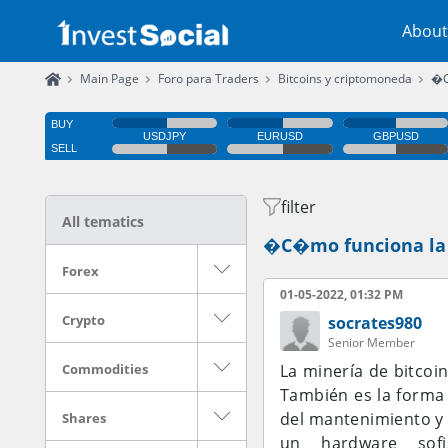
About
Main Page
Foro para Traders
Bitcoins y criptomoneda
�C
filter
All tematics
�C�mo funciona la 
Forex
01-05-2022, 01:32 PM
Crypto
socrates980
Senior Member
Commodities
La minería de bitcoi
También es la forma 
del mantenimiento y d
Shares
un hardware sofi