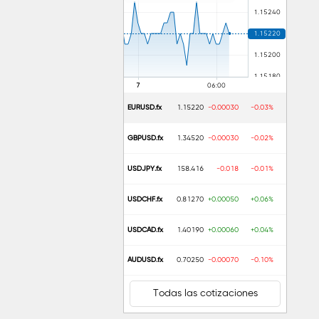
itcoin, la minería
 criptomonedas. En
en marzo de 2022
 millones.2
EURUSD.fx
1.15220
-0.00030
-0.03%
loque, que creó el
 los mineros. En
GBPUSD.fx
1.34520
-0.00030
-0.02%
pero nunca habría
ído" se reduce con
USDJPY.fx
158.416
-0.018
-0.01%
 significa que las
as transacciones y
USDCHF.fx
0.81270
+0.00050
+0.06%
tcoin.3
USDCAD.fx
1.40190
+0.00060
+0.04%
sta correcta, o la
n se conoce como
AUDUSD.fx
0.70250
-0.00070
-0.10%
esta actividad de
Todas las cotizaciones
ue haya escuchado