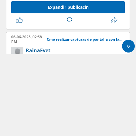
Expandir publicacin
06-06-2025, 02:58
Cmo realizar capturas de pantalla con la aplicacin LightShot
PM
RainaEvet
Junior Member
Expandir publicacin
05-06-2025, 07:53
Cmo realizar capturas de pantalla con la aplicacin LightShot
AM