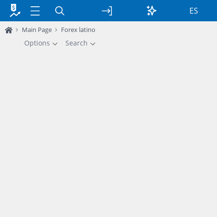
ES
Main Page
Forex latino
Options
Search