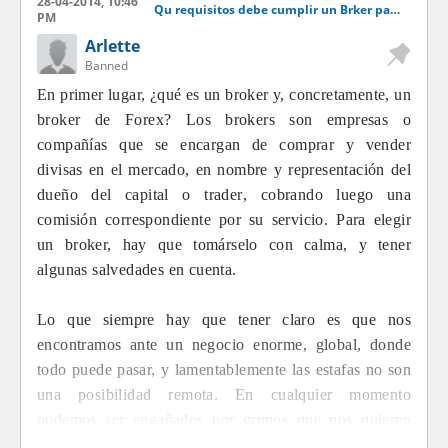
28-04-2014, 10:46
Qu requisitos debe cumplir un Brker para ser recomendable
PM
Arlette
Banned
En primer lugar, ¿qué es un broker y, concretamente, un
broker de Forex? Los brokers son empresas o
compañías que se encargan de comprar y vender
divisas en el mercado, en nombre y representación del
dueño del capital o trader, cobrando luego una
comisión correspondiente por su servicio. Para elegir
un broker, hay que tomárselo con calma, y tener
algunas salvedades en cuenta.
Lo que siempre hay que tener claro es que nos
encontramos ante un negocio enorme, global, donde
todo puede pasar, y lamentablemente las estafas no son
una posibilidad remota. En cualquier momento
podemos ser engañados por grupos que nos quieren
hacer creer que son un brokers confiables, o de