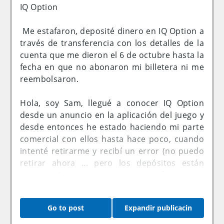
IQ Option
 Me estafaron, deposité dinero en IQ Option a
través de transferencia con los detalles de la
cuenta que me dieron el 6 de octubre hasta la
fecha en que no abonaron mi billetera ni me
reembolsaron.
Hola, soy Sam, llegué a conocer IQ Option
desde un anuncio en la aplicación del juego y
desde entonces he estado haciendo mi parte
comercial con ellos hasta hace poco, cuando
intenté retirarme y recibí un error (no puedo
retirar ahora ... pero los depósitos están
abiertos. Sospecho que es una estafa.
Exposiciones como estas y muchas mas sobre
Go to post
Expandir publicacin
IQ Option las encontraras en la plataforma de
Wiki**, toma todas las precauciones a la hora