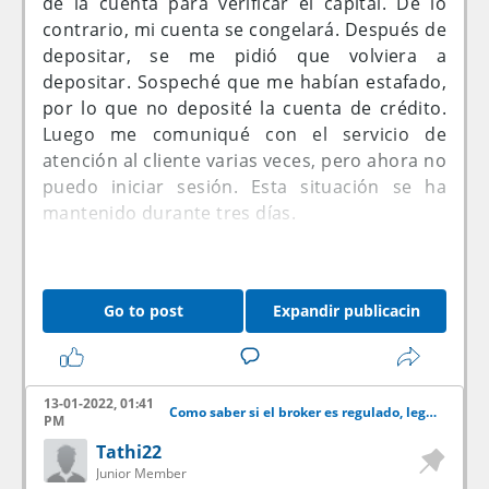
de la cuenta para verificar el capital. De lo
contrario, mi cuenta se congelará. Después de
depositar, se me pidió que volviera a
depositar. Sospeché que me habían estafado,
por lo que no deposité la cuenta de crédito.
Luego me comuniqué con el servicio de
atención al cliente varias veces, pero ahora no
puedo iniciar sesión. Esta situación se ha
mantenido durante tres días.
Utilizando la aplicación de Wiki **, puedes ver
todas las exposiciones de los usuarios sobre
Go to post
Expandir publicacin
los brokers antes de invertir. Wiki **, ayuda a
los traders estafados, haciendo publica su
experiencia en el bróker.
13-01-2022, 01:41
Como saber si el broker es regulado, legitimo y confiable?
PM
Tathi22
Junior Member