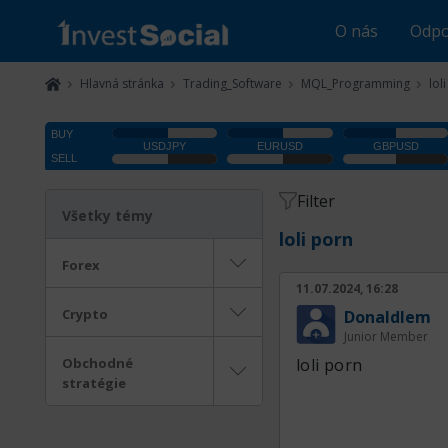
O nás
Odpo
Hlavná stránka
Trading_Software
MQL_Programming
lol
Filter
Všetky témy
loli porn
Forex
11.07.2024, 16:28
Crypto
Donaldlem
Junior Member
Obchodné
loli porn
stratégie