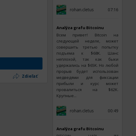
rohan.cletus
07:16
Analýza grafu Bitcoinu
Всем привет! Bitcoin на
следующей неделе, может
совершить третью попытку
подъема к $68K. Шанс
неплохой, так как быки
удержались на $65K. Но любой
прорыв будет использован
Zdieľať
медведями для фиксации
прибыли и курс может
провалиться на $62K.
Крупные...
rohan.cletus
00:49
Analýza grafu Bitcoinu