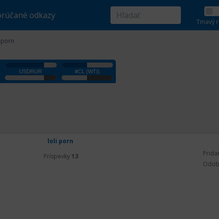
rúčané odkazy
Tmavý r
i porn
loli porn
Prida
Príspevky
13
Odob