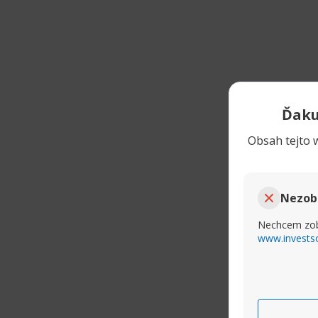
Ďaku
Obsah tejto w
Nezob
Nechcem zob
www.invests