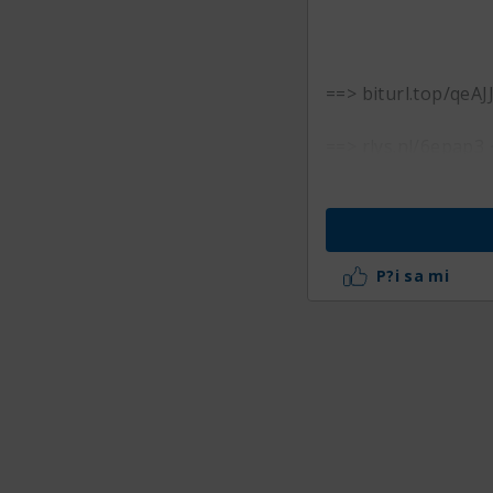
==> biturl.top/qeAJ
==> rlys.nl/6epap3
P?i sa mi