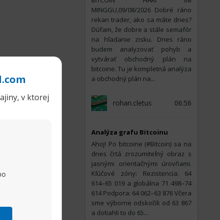
BITCOIN HARI INI
MINGGU,09/08/2026 Dobré ráno
rekan trader, ako sa máte dnes?
Dúfam, že dobre a stále semafór
na hľadanie zisku. Dnes ráno
budem analyzovať pohyb a
vytvárať obchodný plán na
bitcoine. Tu je kompletná analýza
l.com
a obchodný plán na...
jiny, v ktorej
rohan.cletus
06:56
Analýza grafu Bitcoinu
Ahoj! Po bitcoine (#Bitcoin) sa na
dnes črtá zrozumiteľný obraz s
jasnými orientačnými úrovňami.
Kľúčové zóny: Rezistencia: 64
po
614–65 019 a globálna 71 498–74
614 Podpora: 64 062–63 876 Včera
sme výborne odskočili od 63 867
a dotiahli to do 65...