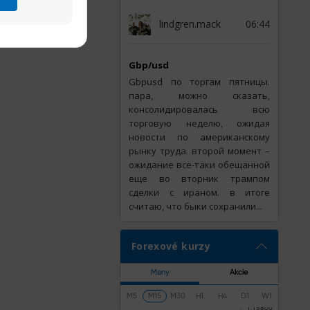
lindgren.mack
06:44
Gbp/usd
Gbpusd по торгам пятницы.
пара, можно сказать,
консолидировалась всю
торговую неделю, ожидая
новости по американскому
рынку труда. второй момент –
ожидание все-таки обещанной
еще во вторник трампом
сделки с ираном. в итоге
считаю, что быки сохранили...
Forexové kurzy
Meny
Akcie
M5
M15
M30
H1
H4
D1
W1