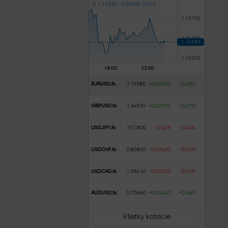
C
1
.
1
5
5
8
0
0
.
0
0
0
0
0
0
.
0
0
%
EURUSD.fx
1.15580
+0.00330
+0.29%
GBPUSD.fx
1.34920
+0.00370
+0.27%
USDJPY.fx
157.805
-0.629
-0.40%
USDCHF.fx
0.80800
-0.00420
-0.52%
USDCAD.fx
1.39410
-0.00720
-0.51%
AUDUSD.fx
0.70660
+0.00340
+0.48%
Všetky kotácie