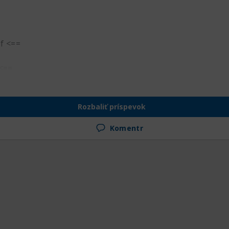
Jf <==
 <==
Rozbaliť príspevok
Komentr