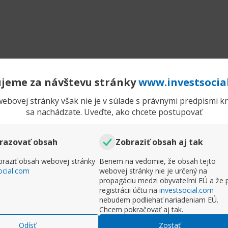
jeme za návštevu stránky
www.investsocia
ebovej stránky však nie je v súlade s právnymi predpismi kra
sa nachádzate. Uveďte, ako chcete postupovať
razovať obsah
Zobraziť obsah aj tak
raziť obsah webovej stránky
Beriem na vedomie, že obsah tejto
ocial.com
webovej stránky nie je určený na
propagáciu medzi obyvateľmi EÚ a že 
registrácii účtu na
investsocial.com
nebudem podliehať nariadeniam EÚ.
Chcem pokračovať aj tak.
Odísť
Zostať