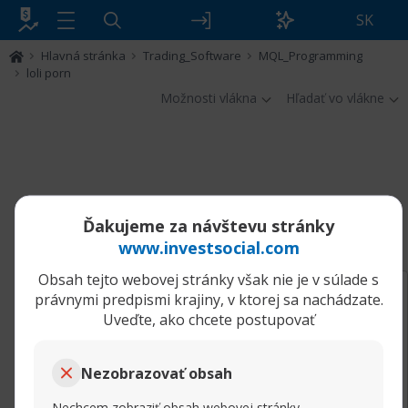
SK
Hlavná stránka
Trading_Software
MQL_Programming
loli porn
Možnosti vlákna
Hľadať vo vlákne
Filter
Ďakujeme za návštevu stránky
loli porn
www.investsocial.com
Obsah tejto webovej stránky však nie je v súlade s
11.07.2024, 16:28
loli porn
právnymi predpismi krajiny, v ktorej sa nachádzate.
Donaldlem
Uveďte, ako chcete postupovať
Junior Member
loli porn
Nezobrazovať obsah
Nechcem zobraziť obsah webovej stránky