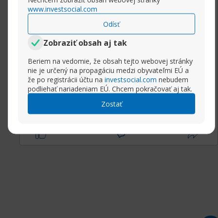
www.investsocial.com
Odísť
Zobraziť obsah aj tak
==> biturl.top/qeAJJf <==
Beriem na vedomie, že obsah tejto webovej stránky
nie je určený na propagáciu medzi obyvateľmi EÚ a
==> rlys.nl/6epap3 <==
že po registrácii účtu na
investsocial.com
nebudem
podliehať nariadeniam EÚ. Chcem pokračovať aj tak.
Zostať
Rozbaliť príspevok