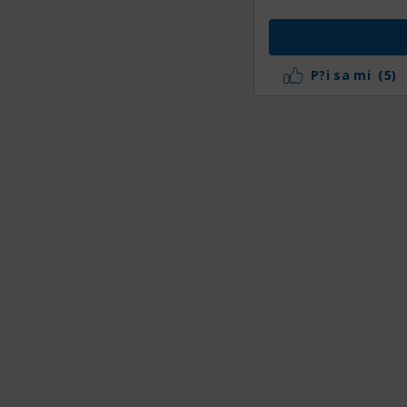
P?i sa mi
(5)