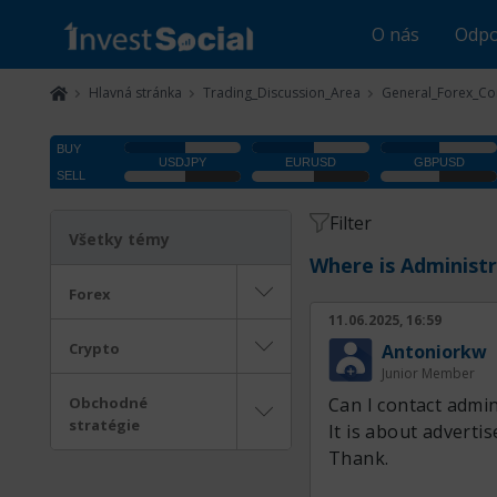
O nás
Odpo
Hlavná stránka
Trading_Discussion_Area
General_Forex_Co
Filter
Všetky témy
Where is Administr
Forex
11.06.2025, 16:59
Crypto
Antoniorkw
Junior Member
Obchodné
Can I contact admi
stratégie
It is about adverti
Thank.