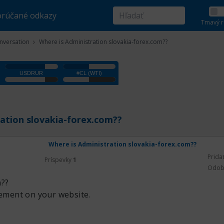
rúčané odkazy
Tmavý r
nversation
Where is Administration slovakia-forex.com??
ation slovakia-forex.com??
Where is Administration slovakia-forex.com??
Prida
Príspevky
1
Odob
n??
sement on your website.