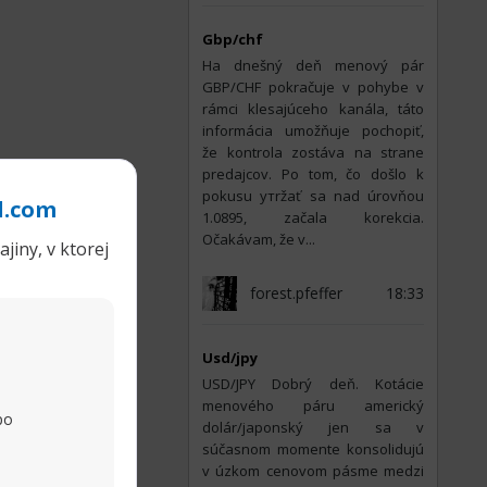
Gbp/chf
На dnešný deň menový pár
GBP/CHF pokračuje v pohybe v
rámci klesajúceho kanála, táto
informácia umožňuje pochopiť,
že kontrola zostáva na strane
predajcov. Po tom, čo došlo k
pokusu утržať sa nad úrovňou
l.com
1.0895, začala korekcia.
Očakávam, že v...
jiny, v ktorej
forest.pfeffer
18:33
Usd/jpy
USD/JPY Dobrý deň. Kotácie
menového páru americký
po
dolár/japonský jen sa v
súčasnom momente konsolidujú
v úzkom cenovom pásme medzi