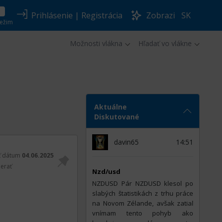
Prihlásenie
|
Registrácia
Zobrazi
SK
ežim
Možnosti vlákna
Hľadať vo vlákne
Aktuálne
Diskutované
davin65
14:51
ť dátum
04.06.2025
erať
Nzd/usd
NZDUSD Pár NZDUSD klesol po
slabých štatistikách z trhu práce
na Novom Zélande, avšak zatiaľ
vnímam tento pohyb ako