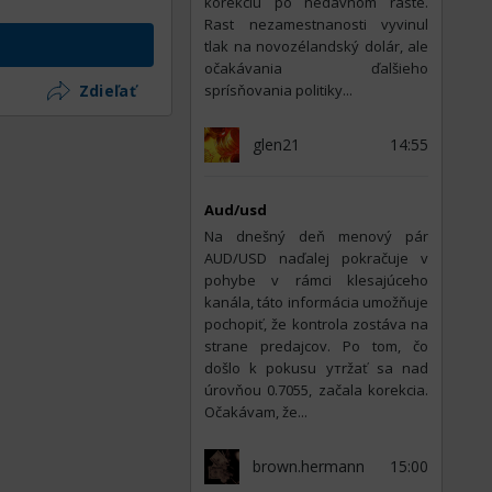
korekciu po nedávnom raste.
Rast nezamestnanosti vyvinul
tlak na novozélandský dolár, ale
očakávania ďalšieho
Zdieľať
sprísňovania politiky...
glen21
14:55
Aud/usd
Na dnešný deň menový pár
AUD/USD naďalej pokračuje v
pohybe v rámci klesajúceho
kanála, táto informácia umožňuje
pochopiť, že kontrola zostáva na
strane predajcov. Po tom, čo
došlo k pokusu утržať sa nad
úrovňou 0.7055, začala korekcia.
Očakávam, že...
brown.hermann
15:00