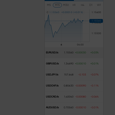
M5
M15
M30
H1
H4
D1
W1
C
1
.
1
5
5
6
0
+
0
.
0
0
0
1
0
(
+
0
.
0
1
%
)
EURUSD.fx
1.15560
+0.00030
+0.03%
GBPUSD.fx
1.34690
+0.00010
+0.01%
USDJPY.fx
157.648
-0.103
-0.07%
USDCHF.fx
0.80630
-0.00090
-0.11%
USDCAD.fx
1.40040
-0.00080
-0.06%
AUDUSD.fx
0.70560
-0.00010
-0.01%