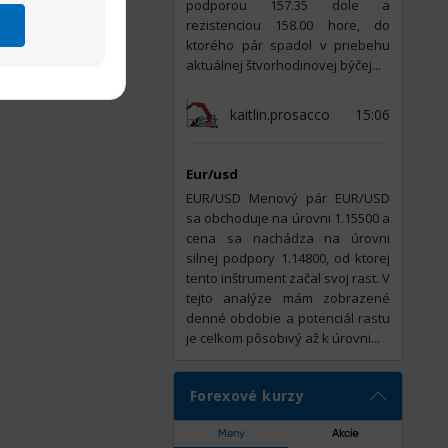
podporou 157.35 dole a
rezistenciou 158.00 hore, do
ktorého pár spadol v priebehu
aktuálnej štvorhodinovej býčej...
kaitlin.prosacco
15:06
Eur/usd
EUR/USD Menový pár EUR/USD
sa obchoduje na úrovni 1.15500 a
cena sa nachádza na úrovni
silnej podpory 1.14800, od ktorej
tento inštrument začal svoj rast. V
tejto analýze mám zobrazené
denné obdobie a potenciál rastu
je celkom pôsobivý až k úrovni...
Forexové kurzy
Meny
Akcie