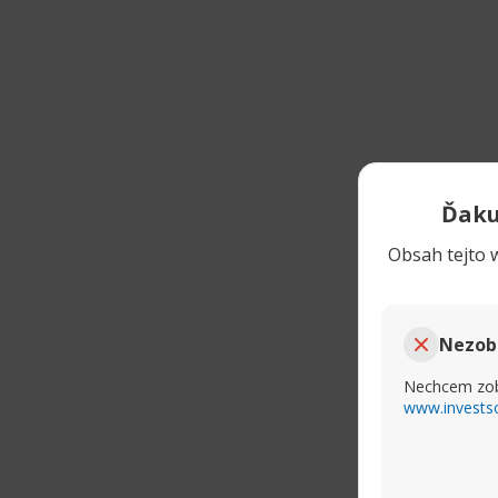
Ďaku
Obsah tejto w
Nezob
Nechcem zob
www.invests