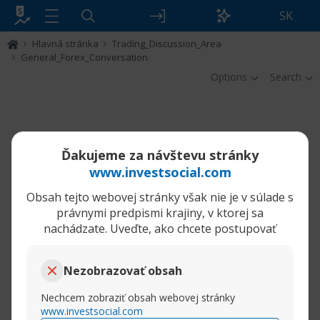
SK
Hlavná stránka
Trading_Discussion_Area
General_Forex_Conversation
Options
Search
Ďakujeme za návštevu stránky
www.investsocial.com
Obsah tejto webovej stránky však nie je v súlade s
právnymi predpismi krajiny, v ktorej sa
nachádzate. Uveďte, ako chcete postupovať
Nezobrazovať obsah
Nechcem zobraziť obsah webovej stránky
www.investsocial.com