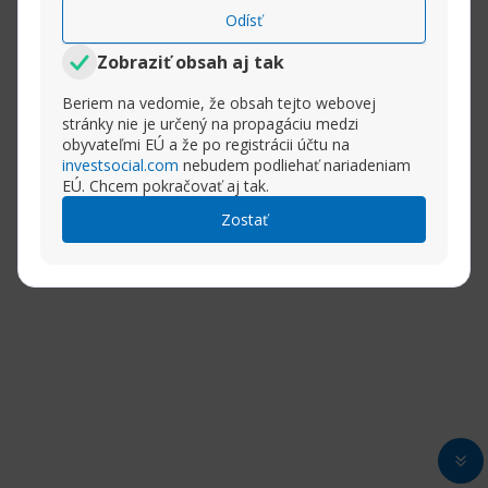
Odísť
Zobraziť obsah aj tak
Beriem na vedomie, že obsah tejto webovej
stránky nie je určený na propagáciu medzi
obyvateľmi EÚ a že po registrácii účtu na
investsocial.com
nebudem podliehať nariadeniam
EÚ. Chcem pokračovať aj tak.
Zostať