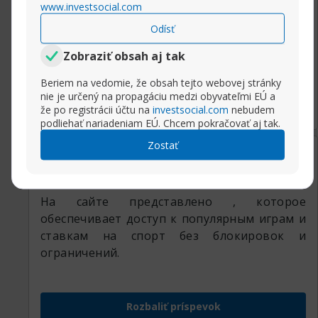
www.investsocial.com
возможность выиграть крупные денежные
Odísť
призы.
Zobraziť obsah aj tak
Beriem na vedomie, že obsah tejto webovej stránky
Rozbaliť príspevok
nie je určený na propagáciu medzi obyvateľmi EÚ a
že po registrácii účtu na
investsocial.com
nebudem
podliehať nariadeniam EÚ. Chcem pokračovať aj tak.
Zostať
09.06.2025, 09:08
191922293 160950451
CloveMign
Junior Member
На сайте представлено , которое
обеспечивает доступ к популярным играм и
ставкам на спорт без блокировок и
ограничений.
Rozbaliť príspevok