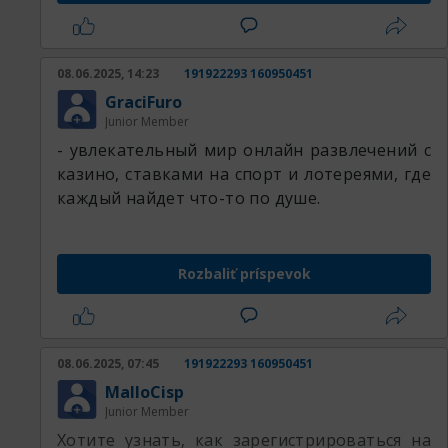
08.06.2025, 14:23
191922293 160950451
GraciFuro
Junior Member
- увлекательный мир онлайн развлечений с
казино, ставками на спорт и лотереями, где
каждый найдет что-то по душе.
Rozbaliť príspevok
08.06.2025, 07:45
191922293 160950451
MalloCisp
Junior Member
Хотите узнать, как зарегистрироваться на