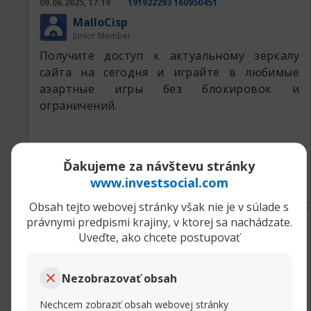
09.06.2025, 17:19
191922293 160950451
MalloCisp
Junior Member
Получите доступ к актуальному зеркалу
сайта на сегодня и играйте в любимые
азартные игры без блокировок и
ограничений.
Rozbaliť príspevok
Ďakujeme za návštevu stránky
www.investsocial.com
Obsah tejto webovej stránky však nie je v súlade s
právnymi predpismi krajiny, v ktorej sa nachádzate.
09.06.2025, 12:25
191922293 160950451
Uveďte, ako chcete postupovať
JennaMIVE
Junior Member
- популярный ресурс для любителей
Nezobrazovať obsah
азартных игр, где вы найдете широкий
Nechcem zobraziť obsah webovej stránky
выбор игровых автоматов, а также