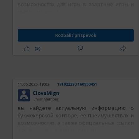
возможностях для игры в азартные игры и
ставок на спорт.
Rozbaliť príspevok
(5)
11.06.2025, 19:02
191922293 160950451
CloveMign
Junior Member
вы найдете актуальную информацию о
букмекерской конторе, ее преимуществах и
возможностях, а также официальные ссылки
для доступа к играм и ставкам.