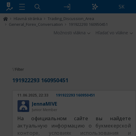
SK
Hlavná stránka
Trading_Discussion_Area
General_Forex_Conversation
191922293 160950451
Možnosti vlákna
Hľadať vo vlákne
Filter
191922293 160950451
11.06.2025, 22:33
191922293 160950451
JennaMIVE
Junior Member
На официальном сайте вы найдете
актуальную информацию о букмекерской
конторе, условиях использования и