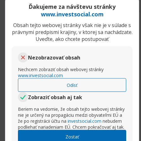
Ďakujeme za návštevu stránky
www.investsocial.com
17.12.2020, 07:57
Reverzné formácie
Obsah tejto webovej stránky však nie je v súlade s
Scalper
právnymi predpismi krajiny, v ktorej sa nachádzate.
Senior člen
Uveďte, ako chcete postupovať
Medvedie a býčie pohltenie (Bearish/Bullish
Engulfing)
Pohlcujúce sviečky sú reverznou formáciou,
Nezobrazovať obsah
ktorá môže byť býčia alebo medvedia. Záleží na
Nechcem zobraziť obsah webovej stránky
tom, či sa zjaví počas rastúceho trendu
www.investsocial.com
(medvedie pohltenie) alebo klesajúceho trendu
Odísť
(býčie pohltenie). Prvá sviečka by mala byť
pomerne malá a za ňou má nasledovať sviečka,
Zobraziť obsah aj tak
ktorá svojou veľkosťou tela celkovo pohltí
predchádzajúcu sviečku.
Beriem na vedomie, že obsah tejto webovej stránky
nie je určený na propagáciu medzi obyvateľmi EÚ a
že po registrácii účtu na
investsocial.com
nebudem
podliehať nariadeniam EÚ. Chcem pokračovať aj tak.
Rozbaliť príspevok
Zostať