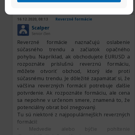
16.12.2020, 08:13
Reverzné formácie
Scalper
Senior člen
Reverzné formácie naznačujú oslabenie
súčasného trendu a začiatok opačného
pohybu. Napríklad, ak obchodujete EURUSD a
rozpoznáte príslušnú reverznú formáciu,
môžete otvoriť obchod, ktorý ide proti
súčasnému trendu. Je dôležité zapamätať si, že
väčšina reverzných formácií potrebuje ďalšie
potvrdenie. Ak rozpoznáte formáciu, ale cena
sa nepohne v určenom smere, znamená to, že
potenciálny obrat bol znegovaný.
Tu sú niektoré z najpopulárnejších reverzných
formácií:
• Medvedie alebo býčie pohltenie