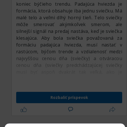
koniec býčieho trendu. Padajúca hviezda je
formácia, ktorá obsahuje iba jednu sviečku. Má
malé telo a veľmi dlhý horný tieň. Telo sviečky
môže smerovať akýmkoľvek smerom, ale
silnejší signál na predaj nastáva, keď je sviečka
klesajúca. Aby bola sviečka považovaná za
formáciu padajúca hviezda, musí nastať v
rastúcom, býčom trende a vzdialenosť medzi
najvyššou cenou dňa (sviečky) a otváracou
cenou dňa (sviečky predchádzajúcej sviečky
musí byť aspoň dvakrát tak veľká, ako je
veľkosť tela padajúcej hviezdy.
Rozbaliť príspevok