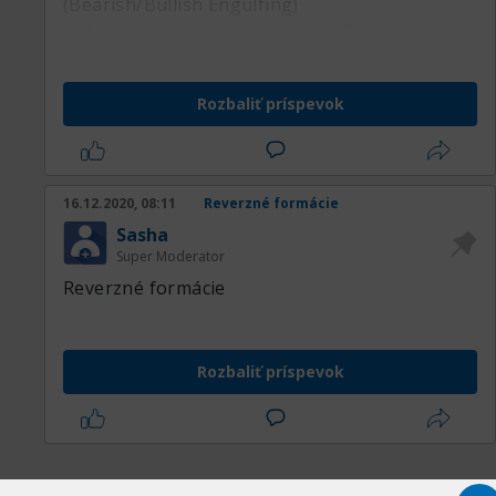
(Bearish/Bullish Engulfing)
• Medvedie alebo býčie harami (Bearish/Bullish
Harami)
• Kladivo a prevrátene kladivo
Rozbaliť príspevok
(Hammer/Inverted hammer)
• Večerná a ranná hviezda (Evening/Morning
star)
• Obesenec (Hanging man)
16.12.2020, 08:11
Reverzné formácie
• Padajúca hviezda (Shooting star)
Sasha
Super Moderator
Reverzné formácie
Rozbaliť príspevok