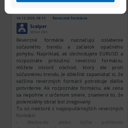
16.12.2020, 08:13
Reverzné formácie
Scalper
Senior člen
Reverzné formácie naznačujú oslabenie
súčasného trendu a začiatok opačného
pohybu. Napríklad, ak obchodujete EURUSD a
rozpoznáte príslušnú reverznú formáciu,
môžete otvoriť obchod, ktorý ide proti
súčasnému trendu. Je dôležité zapamätať si, že
väčšina reverzných formácií potrebuje ďalšie
potvrdenie. Ak rozpoznáte formáciu, ale cena
sa nepohne v určenom smere, znamená to, že
potenciálny obrat bol znegovaný.
Tu sú niektoré z najpopulárnejších reverzných
formácií:
• Medvedie alebo býčie pohltenie