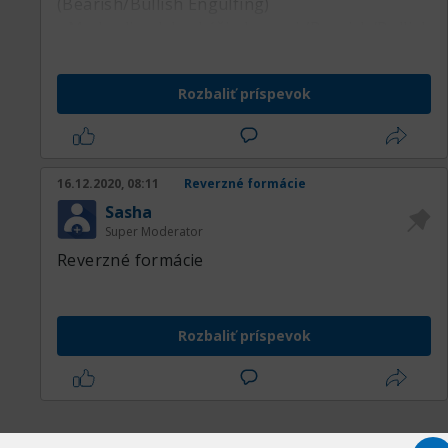
(Bearish/Bullish Engulfing)
• Medvedie alebo býčie harami (Bearish/Bullish
Harami)
• Kladivo a prevrátene kladivo
Rozbaliť príspevok
(Hammer/Inverted hammer)
• Večerná a ranná hviezda (Evening/Morning
star)
• Obesenec (Hanging man)
16.12.2020, 08:11
Reverzné formácie
• Padajúca hviezda (Shooting star)
Sasha
Super Moderator
Reverzné formácie
Rozbaliť príspevok