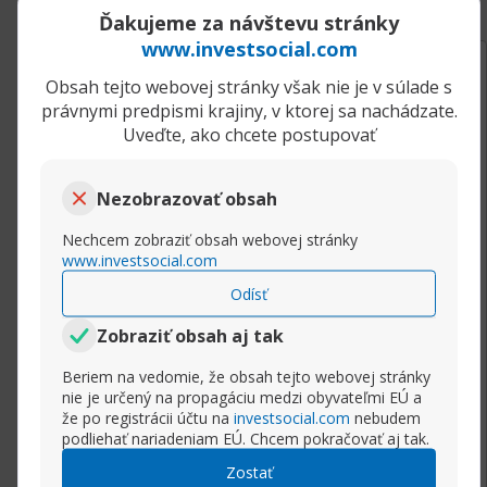
Ďakujeme za návštevu stránky
www.investsocial.com
17.12.2020, 07:57
Reverzné formácie
Obsah tejto webovej stránky však nie je v súlade s
Scalper
právnymi predpismi krajiny, v ktorej sa nachádzate.
Senior člen
Uveďte, ako chcete postupovať
Medvedie a býčie pohltenie (Bearish/Bullish
Engulfing)
Pohlcujúce sviečky sú reverznou formáciou,
Nezobrazovať obsah
ktorá môže byť býčia alebo medvedia. Záleží na
Nechcem zobraziť obsah webovej stránky
tom, či sa zjaví počas rastúceho trendu
www.investsocial.com
(medvedie pohltenie) alebo klesajúceho trendu
Odísť
(býčie pohltenie). Prvá sviečka by mala byť
pomerne malá a za ňou má nasledovať sviečka,
Zobraziť obsah aj tak
ktorá svojou veľkosťou tela celkovo pohltí
predchádzajúcu sviečku.
Beriem na vedomie, že obsah tejto webovej stránky
nie je určený na propagáciu medzi obyvateľmi EÚ a
že po registrácii účtu na
investsocial.com
nebudem
podliehať nariadeniam EÚ. Chcem pokračovať aj tak.
Rozbaliť príspevok
Zostať