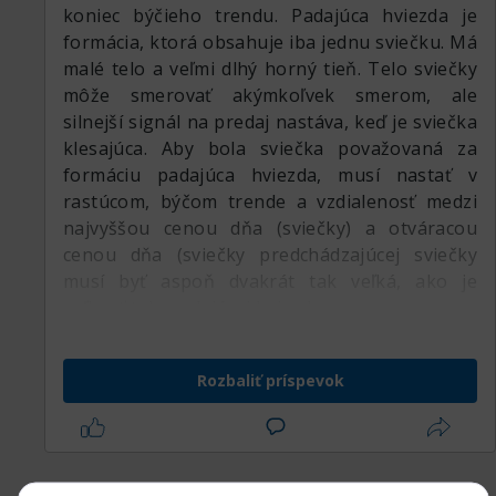
koniec býčieho trendu. Padajúca hviezda je
formácia, ktorá obsahuje iba jednu sviečku. Má
malé telo a veľmi dlhý horný tieň. Telo sviečky
môže smerovať akýmkoľvek smerom, ale
silnejší signál na predaj nastáva, keď je sviečka
klesajúca. Aby bola sviečka považovaná za
formáciu padajúca hviezda, musí nastať v
rastúcom, býčom trende a vzdialenosť medzi
najvyššou cenou dňa (sviečky) a otváracou
cenou dňa (sviečky predchádzajúcej sviečky
musí byť aspoň dvakrát tak veľká, ako je
veľkosť tela padajúcej hviezdy.
Rozbaliť príspevok