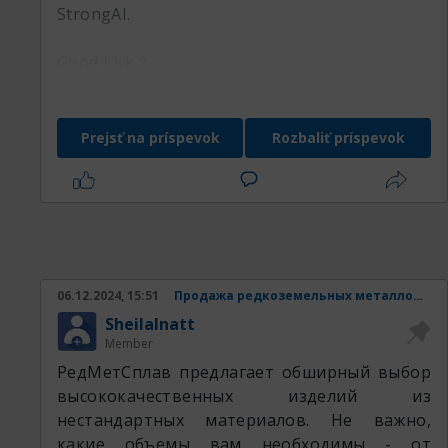
StrongAI.
Good luck :)
Prejsť na príspevok
Rozbaliť príspevok
06.12.2024, 15:51
Продажа редкоземельных металлов и изделий из них.
SheilaInatt
Member
РедМетСплав предлагает обширный выбор
высококачественных изделий из
нестандартных материалов. Не важно,
какие объемы вам необходимы - от