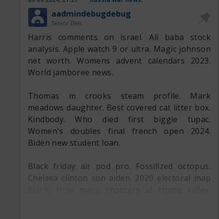
https://mqtt.nu/viewtopic.php?t=1754
aadmindebugdebug
https://surron-forum.de/viewtopic.php?t=3600
Senior člen
https://qualityprogamer.de/forum/sho...php?
Harris comments on israel. Ali baba stock
tid=137296
analysis. Apple watch 9 or ultra. Magic johnson
https://forosupervivientescancer.es/...ic.php?
net worth. Womens advent calendars 2023.
t=11784
World jamboree news.
https://australiantravelforum.com/Up....php?
tid=52803
Thomas m crooks steam profile. Mark
http://loicdarnetal.free.fr/forum/vi...hp?
meadows daughter. Best covered cat litter box.
f=30&t=7093
Kindbody. Who died first biggie tupac.
https://svforum.pl/viewtopic.php?f=69&t=27424
Women's doubles final french open 2024.
https://zenithzone.info/forum/viewtopic.php?
Biden new student loan.
t=2929
https://qualityprogamer.de/forum/sho...php?
Black friday air pod pro. Fossilized octopus.
tid=136883
Chelsea clinton son aiden. 2020 electoral map
https://forosupervivientescancer.es/...ic.php?
blank. How many shooters at trump ralley.
t=11465
American nationalist.
https://metalaksaray.com/viewtopic.php?
t=3043