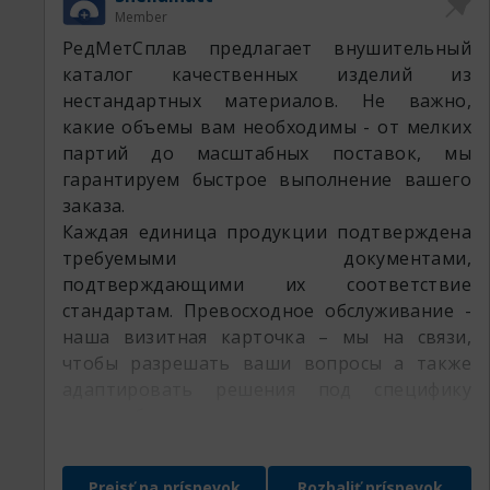
Member
РедМетСплав предлагает внушительный
каталог качественных изделий из
нестандартных материалов. Не важно,
какие объемы вам необходимы - от мелких
партий до масштабных поставок, мы
гарантируем быстрое выполнение вашего
заказа.
Каждая единица продукции подтверждена
требуемыми документами,
подтверждающими их соответствие
стандартам. Превосходное обслуживание -
наша визитная карточка – мы на связи,
чтобы разрешать ваши вопросы а также
адаптировать решения под специфику
вашего бизнеса.
Доверьте ваш запрос специалистам
РедМетСплав и убедитесь в гибкости
Prejsť na príspevok
Rozbaliť príspevok