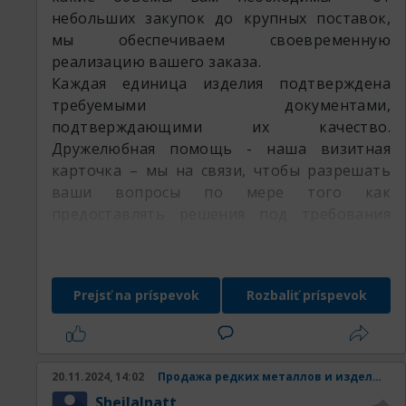
небольших закупок до крупных поставок,
мы обеспечиваем своевременную
реализацию вашего заказа.
Каждая единица изделия подтверждена
требуемыми документами,
подтверждающими их качество.
Дружелюбная помощь - наша визитная
карточка – мы на связи, чтобы разрешать
ваши вопросы по мере того как
предоставлять решения под требования
вашего бизнеса.
Доверьте потребности вашего бизнеса
специалистам РедМетСплав и убедитесь в
Prejsť na príspevok
Rozbaliť príspevok
гибкости нашего предложения
оставляемая продукция:
20.11.2024, 14:02
Продажа редких металлов и изделий из них.
SheilaInatt