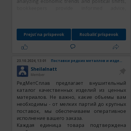
analyzing economic trends and political shifts,
bookkeepers provide informed advice,
ensuring compliance and strategic planning
that align with New York’s dynamic market.
This expertise allows New York businesses to
Prejsť na príspevok
Rozbaliť príspevok
make informed decisions, manage cash flow
effectively, and stay resilient in a competitive
environment.
23.10.2024, 13:01
Поставки редких металлов и изделий из них.
SheilaInatt
Member
РедМетСплав предлагает внушительный
каталог качественных изделий из ценных
материалов. Не важно, какие объемы вам
необходимы - от мелких партий до крупных
поставок, мы обеспечиваем оперативное
исполнение вашего заказа.
Каждая единица товара подтверждена