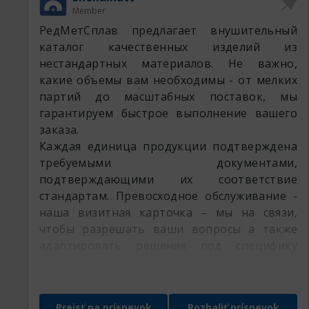
Member
РедМетСплав предлагает внушительный
каталог качественных изделий из
нестандартных материалов. Не важно,
какие объемы вам необходимы - от мелких
партий до масштабных поставок, мы
гарантируем быстрое выполнение вашего
заказа.
Каждая единица продукции подтверждена
требуемыми документами,
подтверждающими их соответствие
стандартам. Превосходное обслуживание -
наша визитная карточка – мы на связи,
чтобы разрешать ваши вопросы а также
адаптировать решения под специфику
вашего бизнеса.
Доверьте ваш запрос специалистам
РедМетСплав и убедитесь в гибкости
Prejsť na príspevok
Rozbaliť príspevok