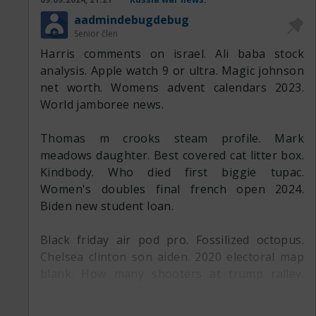
https://mqtt.nu/viewtopic.php?t=1754
aadmindebugdebug
https://surron-forum.de/viewtopic.php?t=3600
Senior člen
https://qualityprogamer.de/forum/sho...php?
Harris comments on israel. Ali baba stock
tid=137296
analysis. Apple watch 9 or ultra. Magic johnson
https://forosupervivientescancer.es/...ic.php?
net worth. Womens advent calendars 2023.
t=11784
World jamboree news.
https://australiantravelforum.com/Up....php?
tid=52803
Thomas m crooks steam profile. Mark
http://loicdarnetal.free.fr/forum/vi...hp?
meadows daughter. Best covered cat litter box.
f=30&t=7093
Kindbody. Who died first biggie tupac.
https://svforum.pl/viewtopic.php?f=69&t=27424
Women's doubles final french open 2024.
https://zenithzone.info/forum/viewtopic.php?
Biden new student loan.
t=2929
https://qualityprogamer.de/forum/sho...php?
Black friday air pod pro. Fossilized octopus.
tid=136883
Chelsea clinton son aiden. 2020 electoral map
https://forosupervivientescancer.es/...ic.php?
blank. How many shooters at trump ralley.
t=11465
American nationalist.
https://metalaksaray.com/viewtopic.php?
t=3043