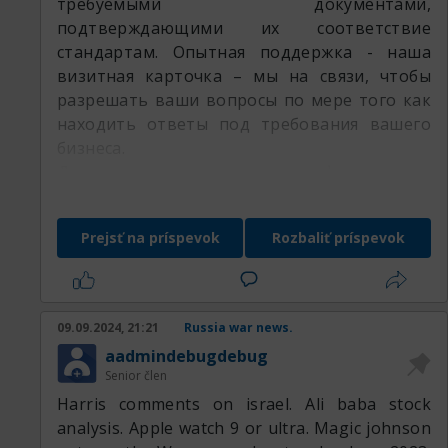
требуемыми документами,
подтверждающими их соответствие
стандартам. Опытная поддержка - наша
визитная карточка – мы на связи, чтобы
разрешать ваши вопросы по мере того как
находить ответы под требования вашего
бизнеса.
Доверьте ваш запрос профессионалам
РедМетСплав и убедитесь в гибкости
нашего предложения
Prejsť na príspevok
Rozbaliť príspevok
оставляемая продукция:
09.09.2024, 21:21
Russia war news.
aadmindebugdebug
Senior člen
Harris comments on israel. Ali baba stock
analysis. Apple watch 9 or ultra. Magic johnson