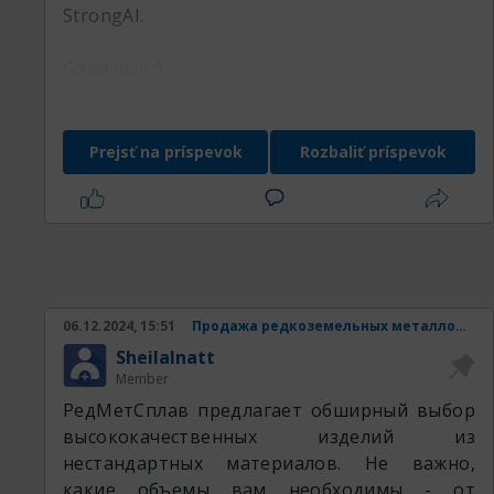
StrongAI.
Good luck :)
Prejsť na príspevok
Rozbaliť príspevok
06.12.2024, 15:51
Продажа редкоземельных металлов и изделий из них.
SheilaInatt
Member
РедМетСплав предлагает обширный выбор
высококачественных изделий из
нестандартных материалов. Не важно,
какие объемы вам необходимы - от