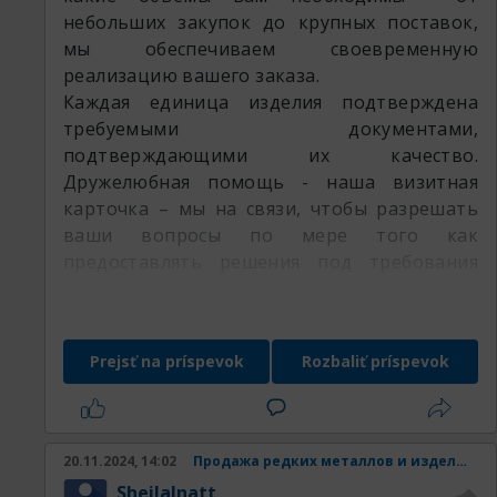
небольших закупок до крупных поставок,
мы обеспечиваем своевременную
реализацию вашего заказа.
Каждая единица изделия подтверждена
требуемыми документами,
подтверждающими их качество.
Дружелюбная помощь - наша визитная
карточка – мы на связи, чтобы разрешать
ваши вопросы по мере того как
предоставлять решения под требования
вашего бизнеса.
Доверьте потребности вашего бизнеса
специалистам РедМетСплав и убедитесь в
Prejsť na príspevok
Rozbaliť príspevok
гибкости нашего предложения
оставляемая продукция:
20.11.2024, 14:02
Продажа редких металлов и изделий из них.
SheilaInatt