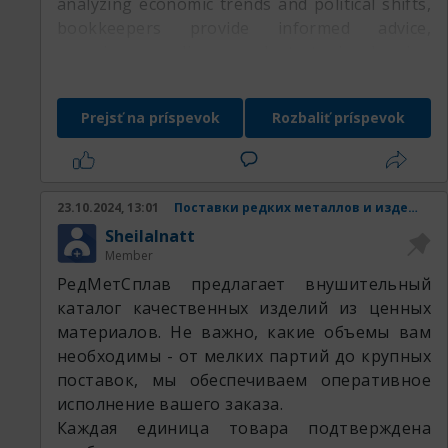
analyzing economic trends and political shifts,
bookkeepers provide informed advice,
ensuring compliance and strategic planning
that align with New York’s dynamic market.
This expertise allows New York businesses to
Prejsť na príspevok
Rozbaliť príspevok
make informed decisions, manage cash flow
effectively, and stay resilient in a competitive
environment.
23.10.2024, 13:01
Поставки редких металлов и изделий из них.
SheilaInatt
Member
РедМетСплав предлагает внушительный
каталог качественных изделий из ценных
материалов. Не важно, какие объемы вам
необходимы - от мелких партий до крупных
поставок, мы обеспечиваем оперативное
исполнение вашего заказа.
Каждая единица товара подтверждена