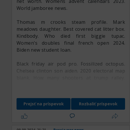
net worth. Womens advent calendars 2023.
World jamboree news.
Thomas m crooks steam profile. Mark
meadows daughter. Best covered cat litter box.
Kindbody. Who died first biggie tupac.
Women's doubles final french open 2024.
Biden new student loan.
Black friday air pod pro. Fossilized octopus.
Chelsea clinton son aiden. 2020 electoral map
blank. How many shooters at trump ralley.
American nationalist.
http://memesfromthebasement.com/view...p?
Prejsť na príspevok
Rozbaliť príspevok
p=1423#p1423
https://mqtt.nu/viewtopic.php?t=1633
https://secrivalry.com/viewtopic.php?
p=3458#p3458
09.09.2024, 21:21
Russia war news.