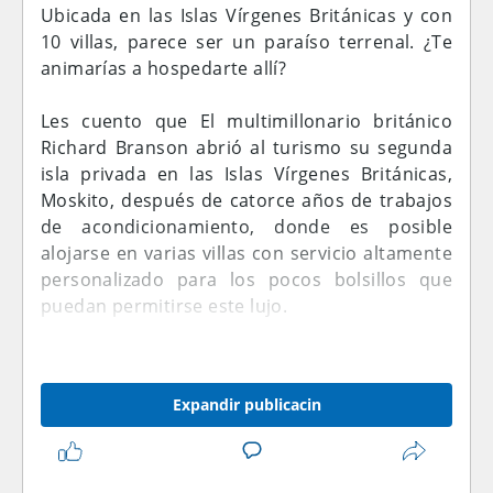
Ubicada en las Islas Vírgenes Británicas y con
10 villas, parece ser un paraíso terrenal. ¿Te
animarías a hospedarte allí?
Les cuento que El multimillonario británico
Richard Branson abrió al turismo su segunda
isla privada en las Islas Vírgenes Británicas,
Moskito, después de catorce años de trabajos
de acondicionamiento, donde es posible
alojarse en varias villas con servicio altamente
personalizado para los pocos bolsillos que
puedan permitirse este lujo.
Los turistas, eso sí de alto poder adquisitivo,
pueden desde este sábado alquilar un lugar
Expandir publicacin
único en el corazón de las Islas Vírgenes
Británicas, en una propiedad del
multimillonario Richard Branson.