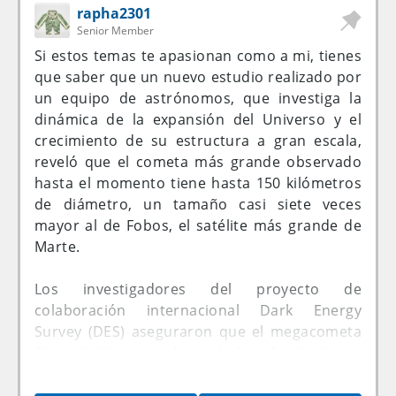
avioneta de la capital puertorriqueña al
rapha2301
aeropuerto de Tortola, parte de las Islas
Senior Member
Vírgenes Británicas, desde donde se puede
Si estos temas te apasionan como a mi, tienes
tomar una embarcación para llegar al lugar
que saber que un nuevo estudio realizado por
escogido.
un equipo de astrónomos, que investiga la
dinámica de la expansión del Universo y el
Moskito está situada a 3 kilómetros se su isla
crecimiento de su estructura a gran escala,
hermana, Necker, y dispone de 50 hectáreas,
reveló que el cometa más grande observado
con propiedades que puede alquilarse a
hasta el momento tiene hasta 150 kilómetros
través de Virgin Limited Edition, la colección
de diámetro, un tamaño casi siete veces
de alquileres y hoteles de lujo del
mayor al de Fobos, el satélite más grande de
multimillonario británico.
Marte.
La finca cuenta con una casa principal de seis
Los investigadores del proyecto de
dormitorios y una decoración de lujo. Las
colaboración internacional Dark Energy
fincas de la isla Moskito solo pueden
Survey (DES) aseguraron que el megacometa
alquilarse por un mínimo de cuatro noches.
2014 UN271, procedente de la nube de Oort y
con dirección al Sistema Solar, es el mayor y
Las tarifas para alojarse en isla Moskito
más distante cometa conocido.