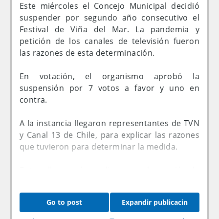
nuestro planeta, se registrará cuando se
Este miércoles el Concejo Municipal decidió
acerque a la órbita de Saturno, muy lejos
suspender por segundo año consecutivo el
como para tomar en cuenta algún índice de
Festival de Viña del Mar. La pandemia y
peligro.
petición de los canales de televisión fueron
las razones de esta determinación.
¿Sabías sobre este megacometa?
En votación, el organismo aprobó la
suspensión por 7 votos a favor y uno en
contra.
A la instancia llegaron representantes de TVN
y Canal 13 de Chile, para explicar las razones
que tuvieron para determinar la medida.
Entre ellas, según explicaron en la reunión de
carácter pública, aseguraron que realizar el
evento sólo con un 35% de la capacidad de
Go to post
Expandir publicacin
público de la Quinta Vergara (14.100 en total)
acarrearía pérdidas para las estaciones,