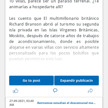
10 villas, parece ser un paraíso terrenal. ¿Te
animarías a hospedarte allí?
Les cuento que El multimillonario británico
Richard Branson abrió al turismo su segunda
isla privada en las Islas Vírgenes Británicas,
Moskito, después de catorce años de trabajos
de acondicionamiento, donde es posible
alojarse en varias villas con servicio altamente
personalizado para los pocos bolsillos que
puedan permitirse este lujo.
Los turistas, eso sí de alto poder adquisitivo,
pueden desde este sábado alquilar un lugar
Go to post
Expandir publicacin
único en el corazón de las Islas Vírgenes
Británicas, en una propiedad del
multimillonario Richard Branson.
27-09-2021, 03:40
Astrnomos estudian el descomunal megacometa que se acerca a la Tierra
Moskito está a solamente 35 minutos en
AM