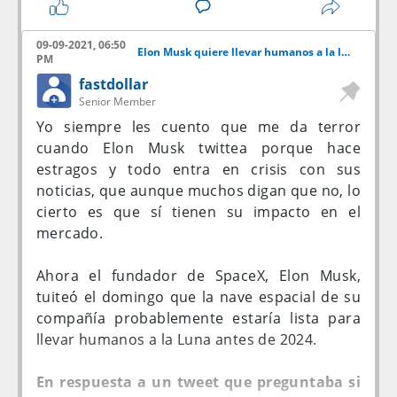
explica Biobiochile.
09-09-2021, 06:50
Elon Musk quiere llevar humanos a la luna
Asimismo, Marcelo Hilsenrad, director de
PM
producción de Canal 13, explicó que se hacía
fastdollar
inviable traer artistas internacionales al país,
Senior Member
teniendo en cuenta que no existen giras
Yo siempre les cuento que me da terror
agendadas en Chile para lo que queda de
cuando Elon Musk twittea porque hace
2021 o verano de 2022.
estragos y todo entra en crisis con sus
noticias, que aunque muchos digan que no, lo
Posteriormente, los concejales pasaron a
cierto es que sí tienen su impacto en el
exponer sus puntos de vista respecto a lo
mercado.
expuesto por las estaciones.
Ahora el fundador de SpaceX, Elon Musk,
tuiteó el domingo que la nave espacial de su
compañía probablemente estaría lista para
llevar humanos a la Luna antes de 2024.
En respuesta a un tweet que preguntaba si