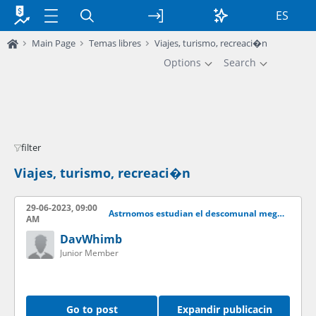
ES
Main Page
Temas libres
Viajes, turismo, recreaci�n
Options
Search
filter
Viajes, turismo, recreaci�n
29-06-2023, 09:00
Astrnomos estudian el descomunal megacometa que se acerca a la Tierra
AM
DavWhimb
Junior Member
Go to post
Expandir publicacin