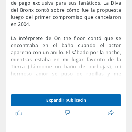
de pago exclusiva para sus fanáticos. La Diva
del Bronx contó sobre cómo fue la propuesta
luego del primer compromiso que cancelaron
en 2004.
La intérprete de On the floor contó que se
encontraba en el baño cuando el actor
apareció con un anillo. El sábado por la noche,
mientras estaba en mi lugar favorito de la
Tierra (dándome un baño de burbujas), mi
hermoso amor se puso de rodillas y me
propuso matrimonio, relató.
Y agregó la cantante, Me tomó totalmente por
Expandir publicacin
sorpresa y solo lo miré sonriendo y llorando al
mismo tiempo, tratando de entender el hecho
de que después de 20 años esto estaba
sucediendo de nuevo.