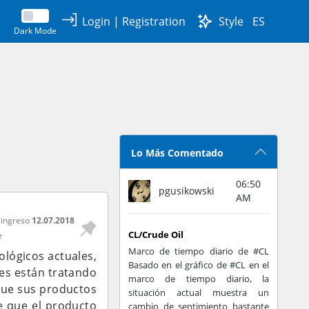
Login
|
Registration
Style
ES
Dark Mode
Lo Más Comentado
06:50
pgusikowski
AM
 ingreso
12.07.2018
CL/Crude Oil
e
Marco de tiempo diario de #CL
ológicos actuales,
Basado en el gráfico de #CL en el
tes están tratando
marco de tiempo diario, la
 que sus productos
situación actual muestra un
ee que el producto
cambio de sentimiento bastante