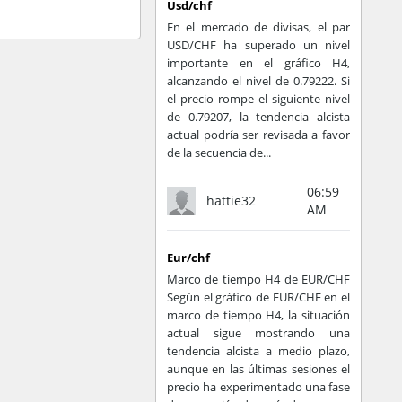
uien sin una fecha
Usd/chf
El siguiente paso,
En el mercado de divisas, el par
de lo emocional y
USD/CHF ha superado un nivel
importante en el gráfico H4,
e es la solución
alcanzando el nivel de 0.79222. Si
el precio rompe el siguiente nivel
de 0.79207, la tendencia alcista
uirió en 2015. Se
actual podría ser revisada a favor
 diseños sobre la
de la secuencia de...
ión de Bill Gates
06:59
hattie32
AM
 la estética y la
Eur/chf
de chips u otros
Marco de tiempo H4 de EUR/CHF
ue, la tinta del
Según el gráfico de EUR/CHF en el
otubos capaces de
marco de tiempo H4, la situación
actual sigue mostrando una
tendencia alcista a medio plazo,
de sus creadores,
aunque en las últimas sesiones el
precio ha experimentado una fase
paz de alertar al