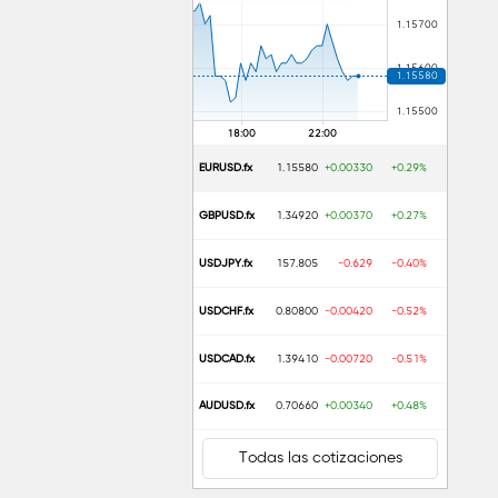
EURUSD.fx
1.15580
+0.00330
+0.29%
GBPUSD.fx
1.34920
+0.00370
+0.27%
USDJPY.fx
157.805
-0.629
-0.40%
USDCHF.fx
0.80800
-0.00420
-0.52%
USDCAD.fx
1.39410
-0.00720
-0.51%
AUDUSD.fx
0.70660
+0.00340
+0.48%
Todas las cotizaciones