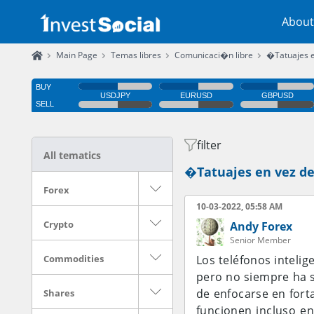
About
Main Page
Temas libres
Comunicaci�n libre
�Tatuajes e
filter
All tematics
�Tatuajes en vez de
Forex
10-03-2022, 05:58 AM
Crypto
Andy Forex
Senior Member
Commodities
Los teléfonos intelig
pero no siempre ha s
de enfocarse en forta
Shares
funcionen incluso en