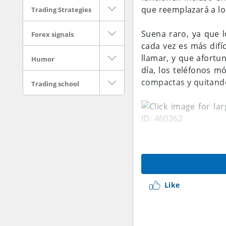
que reemplazará a los
Trading Strategies
Suena raro, ya que l
Forex signals
cada vez es más difí
llamar, y que afort
Humor
día, los teléfonos m
compactas y quitand
Trading school
Pero entonces, ¿a qu
los smartphones 
continuación, la expl
Like
Chaotic Moon, un equ