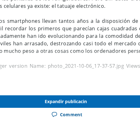
 celulares ya existe: el tatuaje electrónico.
os smartphones llevan tantos años a la disposición de
cil recordar los primeros que parecían cajas cuadradas
unadamente han ido evolucionando para la comodidad de
óviles han arrasado, destrozando casi todo el mercado
o mucho peso a otras cosas como los ordenadores pers
é se refiere Bill Gates sobre que los tatuajes electró
Expandir publicacin
que hoy en día todo el mundo conoce y seguram
icación:
Comment
ipo con tinta inteligente y sensores integrados