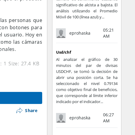
significativo de alcista a bajista. El
análisis utilizando el Promedio
Móvil de 100 (línea azul) y...
 las personas que
 con botones para
05:21
eprohaska
l usuario. Hoy en
AM
 como las cámaras
onales.
Usd/chf
Al analizar el gráfico de 30
minutos del par de divisas
USDCHF, se tomó la decisión de
abrir una posición corta. Se ha
seleccionado el nivel 0.79134
como objetivo final de beneficios,
nicos reemplazarán
que corresponde al límite inferior
ente, poseen? A
indicado por el indicador...
Share
06:27
eprohaska
AM