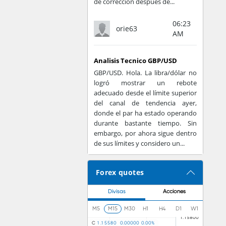
de corrección después de...
ros cambios en la
06:23
orie63
AM
positivo móvil. De
ción en el cuerpo
Analisis Tecnico GBP/USD
GBP/USD. Hola. La libra/dólar no
logró mostrar un rebote
 de tatuajes para
adecuado desde el límite superior
icación con otras
del canal de tendencia ayer,
donde el par ha estado operando
l.
durante bastante tiempo. Sin
embargo, por ahora sigue dentro
ue está por venir,
de sus límites y considero un...
fonos celulares. Y
Forex quotes
Divisas
Acciones
M5
M15
M30
H1
H4
D1
W1
C
1
.
1
5
5
8
0
0
.
0
0
0
0
0
0
.
0
0
%