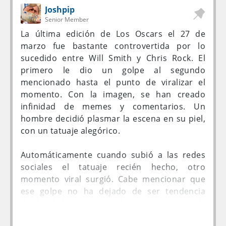
calórica.
la revista British Medical Journal.
Joshpip
Senior Member
¿Es muy transmisible?
La última edición de Los Oscars el 27 de
marzo fue bastante controvertida por lo
La Organización Mundial de la Salud (OMS)
sucedido entre Will Smith y Chris Rock. El
dijo que la variante XE reflejó un nivel de
primero le dio un golpe al segundo
transmisión 10% mayor que la BA.2, pero esta
mencionado hasta el punto de viralizar el
valoración aún requiere confirmación.
momento. Con la imagen, se han creado
infinidad de memes y comentarios. Un
Tailandia reportó en marzo cuatro casos de
hombre decidió plasmar la escena en su piel,
una combinación que podría ser similar, a la
con un tatuaje alegórico.
cual denominó BA.2.2. Según el doctor Supakit
Sirilak, director del Departamento de Ciencias
Automáticamente cuando subió a las redes
Médicas de Tailandia, 386 casos de BA.2.2 se
sociales el tatuaje recién hecho, otro
reportaron también en Hong Kong.
momento viral surgió. Cabe mencionar que
ese golpe no ha dejado de ser tendencia
A pesar de su cautela regular ante la
desde el domingo pasado. Un internauta de
aparición de nuevas variantes, las
Instagram tomó la fotografía del brazo y la