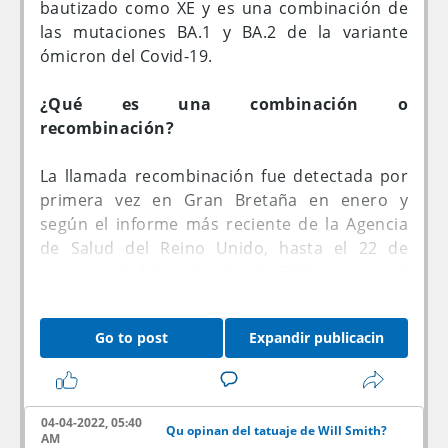
fruta madura.
bautizado como XE y es una combinación de
las mutaciones BA.1 y BA.2 de la variante
Además, las investigadoras también
ómicron del Covid-19.
recolectaron la orina de estos monos en
libertad y encontraron que contenía
¿Qué es una combinación o
metabolitos secundarios de alcohol, algo que
recombinación?
muestra que estos animales en realidad
estaban utilizando este como una fuente de
La llamada recombinación fue detectada por
energía.
primera vez en Gran Bretaña en enero y
según el informe más reciente de la Agencia
Según los investigadores, la necesidad de una
de Salud del Reino Unido, hasta el 22 de
alta ingesta calórica puede haber influido de
marzo se habían identificado 763 casos en el
manera similar en las decisiones tanto de
país, 637 de ellos en Inglaterra.
estos monos como de nuestros ancestros
Go to post
Expandir publicacin
humanos a la hora de elegir qué fruta comer.
Estas recombinaciones surgen en un paciente
Del mismo modo, tampoco descartan que los
infectado por más de una cepa de covid-19,
efectos placenteros y relajantes del etanol
cuando las variantes mezclan su código
puedan resultar de manera similar en
genético al replicarse y forman una nueva
04-04-2022, 05:40
Qu opinan del tatuaje de Will Smith?
mayores tasas de consumo y ganancia
mutación, explicaron expertos británicos en
AM