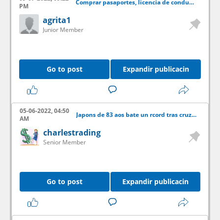
Comprar pasaportes, licencia de conducir,DNI,IELTS,TOEFL
PM
agrita1
Junior Member
Go to post
Expandir publicacin
05-06-2022, 04:50
Japons de 83 aos bate un rcord tras cruzar el Pacfico a vela
AM
charlestrading
Senior Member
Go to post
Expandir publicacin