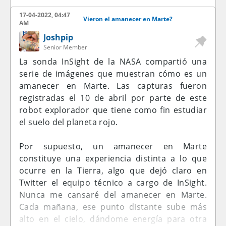
sur de Bolivia y el sur de Perú también podrán
ámbitos, en otros no así. Por ejemplo, en
observar el fenómeno, aunque con menor
17-04-2022, 04:47
cuanto a salud cardiaca, cutánea y
Vieron el amanecer en Marte?
AM
ventaja.
neurológica, así como la incidencia del
Joshpip
cáncer, no hubo datos estadísticos
Senior Member
En la siguiente lista, te mencionamos los
significativos.
La sonda InSight de la NASA compartió una
horarios para apreciar el eclipse solar parcial,
serie de imágenes que muestran cómo es un
según Time and Date un portal especializado
Por eso mismo, los especialistas son
amanecer en Marte. Las capturas fueron
en astronomía y eventos meteorológicos:
conscientes: hasta que no haya más estudios
registradas el 10 de abril por parte de este
al respecto, nadie debería cambiar
robot explorador que tiene como fin estudiar
Antártida: inicia 4:39 p.m. Fase máxima 4:52
radicalmente la alimentación de su perro
el suelo del planeta rojo.
p.m.
únicamente por lo que afirma este estudio.
Chile (Santiago): inicia 4:33 p.m. Fase máxima
Por supuesto, un amanecer en Marte
5:36 p.m.
«Si los estudios futuros lo corroboran, puede
constituye una experiencia distinta a lo que
Argentina (Buenos Aires): inicia 5:42 p.m. Fase
ser prudente revisar la recomendación
ocurre en la Tierra, algo que dejó claro en
máxima 6:09 p.m.
actualmente predominante de que los perros
Twitter el equipo técnico a cargo de InSight.
Bolivia (La Paz): inicia 5:39 p.m. Fase máxima
adultos deben alimentarse dos veces al día»,
Nunca me cansaré del amanecer en Marte.
6:01 p.m.
concluye el equipo.
Cada mañana, ese punto distante sube más
Uruguay (Montevideo): inicia 5:43 p.m. Fase
alto en el cielo, dándome energía para otra
máxima 6:00 p.m.