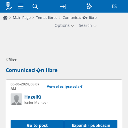
ES
Main Page
Temas libres
Comunicaci�n libre
Options
Search
filter
Comunicaci�n libre
05-06-2024, 08:07
Vern el eclipse solar?
AM
HazelKi
Junior Member
Go to post
Expandir publicacin