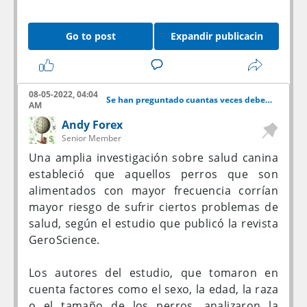
pagar ninguna tarifa para disfrutarlo; es
completamente gratuito.
Go to post
Expandir publicacin
Cabe mencionar que Xbox Cloud Gaming no
es la única, ni tampoco la primera alternativa
para jugar Fortnite por medio de la nube.
08-05-2022, 04:04
Se han preguntado cuantas veces debe comer un perro?
Apenas el pasado enero, Nvidia GeForce Now
AM
incluyó el título de Epic como parte de su
Andy Forex
catálogo compatible. Sin embargo, en este
Senior Member
servicio no hay otra escapatoria que
Una amplia investigación sobre salud canina
desembolsar el precio de su membresía.
estableció que aquellos perros que son
alimentados con mayor frecuencia corrían
Otra ventaja de Xbox Cloud Gaming sobre
mayor riesgo de sufrir ciertos problemas de
Nvidia GeForce Now es su disponibilidad,
salud, según el estudio que publicó la revista
pues actualmente es posible acceder al
GeroScience.
servicio en una gran cantidad de países,
incluyendo Argentina y México.
Los autores del estudio, que tomaron en
cuenta factores como el sexo, la edad, la raza
Evidentemente, el hecho de tener Fortnite en
o el tamaño de los perros, analizaron la