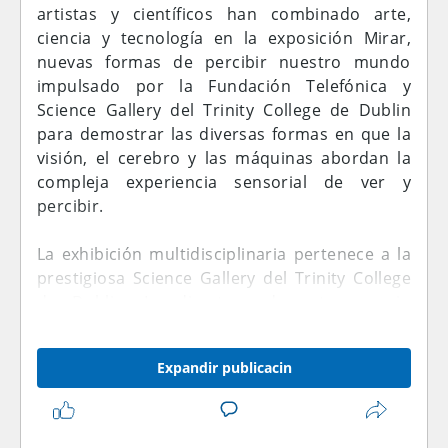
artistas y científicos han combinado arte,
ciencia y tecnología en la exposición Mirar,
nuevas formas de percibir nuestro mundo
impulsado por la Fundación Telefónica y
Science Gallery del Trinity College de Dublin
para demostrar las diversas formas en que la
visión, el cerebro y las máquinas abordan la
compleja experiencia sensorial de ver y
percibir.
La exhibición multidisciplinaria pertenece a la
prestigiosa Science Gallery del Trinity College
de Dublin. La directora de este espacio
artístico Lynn Scarff, la cirujana oculoplástica,
Kate Coleman, el profesor de Informática,
Expandir publicacin
Gerard Lacey y la maestra en neuroestética,
Semir Zeki, son los responsables de la
muestra.