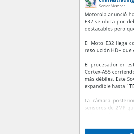
charlestrading
Senior Member
Motorola anunció ho
E32 se ubica por de
destacables pero qu
El Moto E32 llega c
resolución HD+ que 
El procesador en es
Cortex-A55 corriend
más débiles. Este 
expandible hasta 1TB
La cámara posterio
sensores de 2MP que
ubica en el centro s