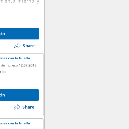
iento interno y
6MP, mientras que
on OIS, ultrawide
cin
Share
n MIUI 13 encima y
nes con la huella
 de ingreso
12.07.2018
ribe
cin
Share
nes con la huella