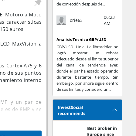
de corrección después de...
El Motorola Moto
06:23
orie63
s características
AM
150 euros.
Analisis Tecnico GBP/USD
l LCD MaxVision a
GBP/USD. Hola. La libra/dólar no
logró mostrar un rebote
adecuado desde el límite superior
os Cortex-A75 y 6
del canal de tendencia ayer,
donde el par ha estado operando
uno de sus puntos
durante bastante tiempo. Sin
namiento interno
embargo, por ahora sigue dentro
de sus límites y considero un...
16MP y un par de
InvestSocial
e es de 8MP y se
recommends
Best broker in
Europe since