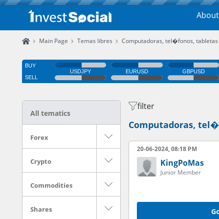
About
Main Page
Temas libres
Computadoras, tel�fonos, tabletas
filter
All tematics
Computadoras, tel�f
Forex
20-06-2024, 08:18 PM
Crypto
KingPoMas
Junior Member
Commodities
Shares
Go