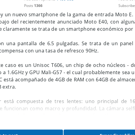
Posts
1366
Subscribe
y un nuevo smartphone de la gama de entrada Moto E. 
bajo del recientemente anunciado Moto E40, con alguna
e claramente se trata de un smartphone económico por 
on una pantalla de 6.5 pulgadas. Se trata de un pane
compensa con una tasa de refresco 90Hz.
te caso es un Unisoc T606, un chip de ocho núcleos - d
o a 1.6GHz y GPU Mali-G57 - el cual probablemente sea 
SoC está acompañado de 4GB de RAM con 64GB de almace
 extra.
r está compuesta de tres lentes: uno principal de 
 funcionan como macro y profundidad. La cámara selfi
uperior de la pantalla mediante una perforación.