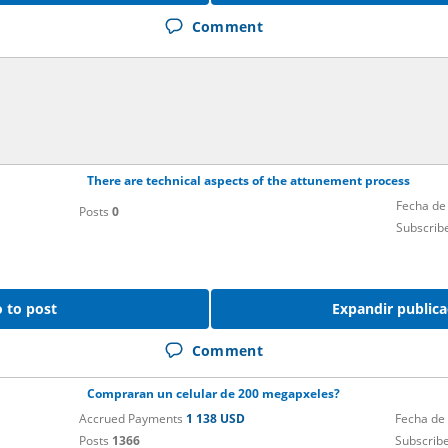
Comment
There are technical aspects of the attunement process
Fecha de
Posts
0
Subscrib
 to post
Expandir publica
Comment
Compraran un celular de 200 megapxeles?
Accrued Payments
1 138 USD
Fecha de
Posts
1366
Subscrib