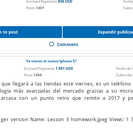
Accrued Payments
936 USD
Fecha
Posts
1401
Subsc
o to post
Expandir publica
Comment
Ya vieron el nuevo Iphone S?
Accrued Payments
1 091 USD
Fecha de 
Posts
1469
Subscribe
 que llegará a las tiendas este viernes, es un teléfon
ología más avanzadas del mercado gracias a su micr
carcasa con un punto retro que remite a 2017 y pe