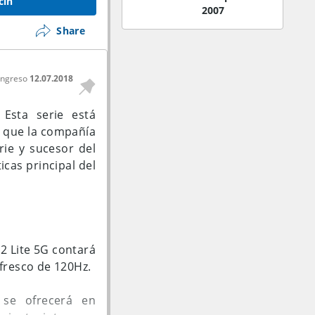
cin
2007
Share
mAh y soportando
0W. Está presente
ingreso
12.07.2018
 Esta serie está
 11, un detalle a
a que la compañía
rie y sucesor del
icas principal del
2 Lite 5G contará
fresco de 120Hz.
 se ofrecerá en