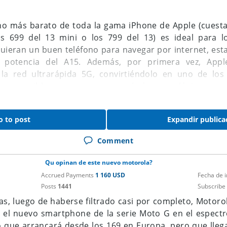
no más barato de toda la gama iPhone de Apple (cuest
los 699 del 13 mini o los 799 del 13) es ideal para 
uieran un buen teléfono para navegar por internet, es
a potencia del A15. Además, por primera vez, Apple
 la red ultrarápida 5G, convirtiéndolo en uno de los
compatibles con este nuevo estándar tecnológico.
otencial, sin embargo, debe ser consciente de las lim
o to post
Expandir publica
impuestas precisamente por su condición de ser el iPho
la es de únicamente 4,7 pulgadas, no tiene sensor de pr
Comment
a cámara trasera de 12 megapíxeles y una frontal de 7 m
Qu opinan de este nuevo motorola?
s cámaras son representativas del conjunto de la estruc
Accrued Payments
1 160 USD
Fecha de 
es son las mismas que en el modelo SE de 2020, del m
Posts
1441
Subscribe
vo es igual al del iPhone 8 de 2017. Una de las curiosida
as, luego de haberse filtrado casi por completo, Motoro
s el único teléfono de Apple que todavía cuenta con e
 el nuevo smartphone de la serie Moto G en el espectr
ficar al usuario y desbloquear el dispositivo, algo que 
 que arrancará desde los 169 en Europa, pero que llega