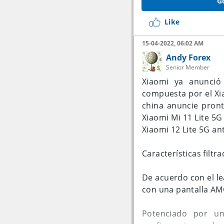
G
Like
Se destaca la bater
15-04-2022, 06:02 AM
carga rápida de has
Andy Forex
también el lector de 
Senior Member
Xiaomi ya anunció 
Otro punto que no se
compuesta por el Xia
tener en cuenta si n
china anuncie pront
Xiaomi Mi 11 Lite 5G 
Xiaomi 12 Lite 5G an
Características filtr
De acuerdo con el le
con una pantalla AMO
Potenciado por un