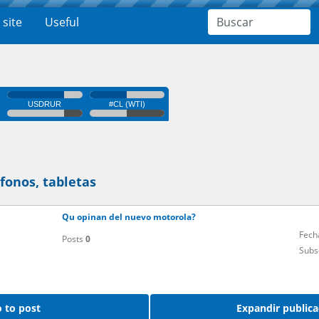
 site
Useful
onos, tabletas
Qu opinan del nuevo motorola?
Fech
Posts
0
Subs
 to post
Expandir publica