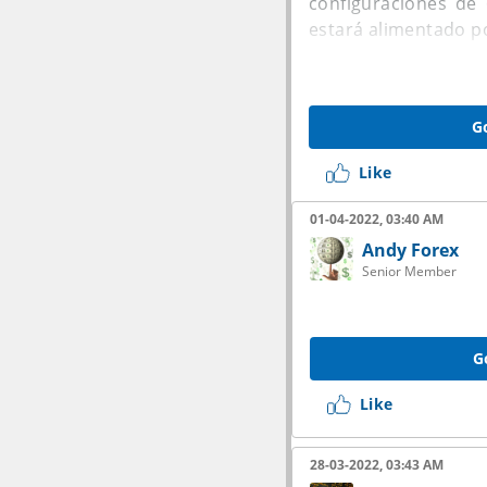
configuraciones d
estará alimentado p
En cuanto a cámaras
la cámara trasera tr
G
de 8MP y macro de 
Like
El lector de huellas
contará con audio Hi
01-04-2022, 03:40 AM
Andy Forex
Por el momento, no h
Senior Member
G
Like
28-03-2022, 03:43 AM