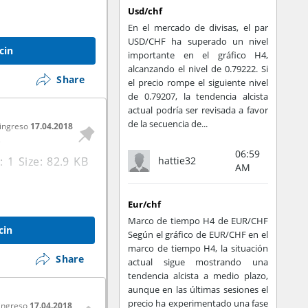
Usd/chf
En el mercado de divisas, el par
USD/CHF ha superado un nivel
cin
importante en el gráfico H4,
alcanzando el nivel de 0.79222. Si
Share
el precio rompe el siguiente nivel
de 0.79207, la tendencia alcista
actual podría ser revisada a favor
de la secuencia de...
 ingreso
17.04.2018
e
06:59
hattie32
AM
Eur/chf
Marco de tiempo H4 de EUR/CHF
cin
Según el gráfico de EUR/CHF en el
marco de tiempo H4, la situación
Share
actual sigue mostrando una
tendencia alcista a medio plazo,
aunque en las últimas sesiones el
precio ha experimentado una fase
 ingreso
17.04.2018