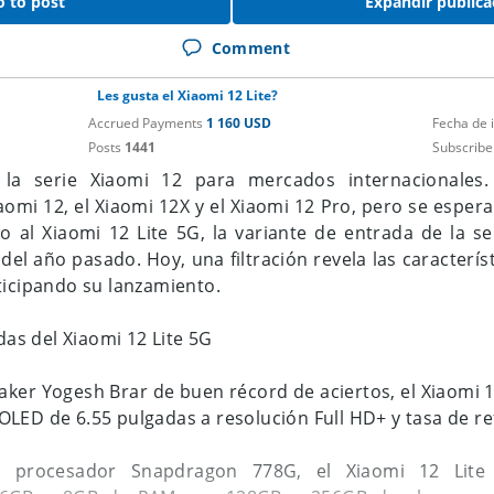
o to post
Expandir publica
Comment
ía del Motorola Moto E32, con una capacidad de 5000 
Les gusta el Xiaomi 12 Lite?
ta 18W, aunque el cargador incluido solo alcanza los 1
Accrued Payments
1 160 USD
Fecha de 
huellas en un lateral y la salida de auriculares de 3.5mm.
Posts
1441
Subscribe
la serie Xiaomi 12 para mercados internacionales.
 puede pasar por alto es que el Moto E32 corre Android
omi 12, el Xiaomi 12X y el Xiaomi 12 Pro, pero se esper
os interesa mantener al equipo actualizado a largo plazo.
o al Xiaomi 12 Lite 5G, la variante de entrada de la se
del año pasado. Hoy, una filtración revela las característ
ticipando su lanzamiento.
adas del Xiaomi 12 Lite 5G
aker Yogesh Brar de buen récord de aciertos, el Xiaomi 1
LED de 6.55 pulgadas a resolución Full HD+ y tasa de re
 procesador Snapdragon 778G, el Xiaomi 12 Lite