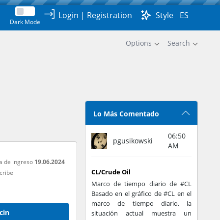
Login
|
Registration
Style
ES
Dark Mode
Options
Search
Lo Más Comentado
06:50
pgusikowski
AM
a de ingreso
19.06.2024
CL/Crude Oil
cribe
Marco de tiempo diario de #CL
Basado en el gráfico de #CL en el
marco de tiempo diario, la
cin
situación actual muestra un