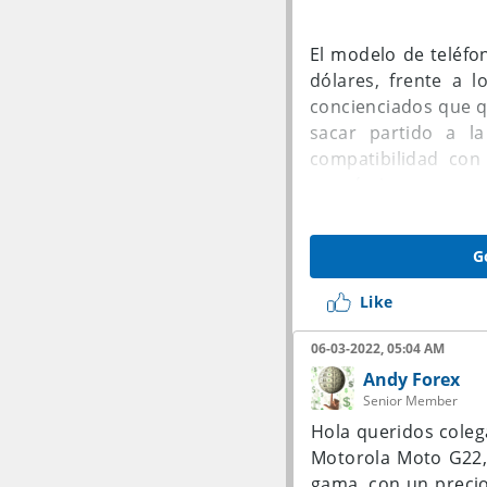
El modelo de teléfo
dólares, frente a 
concienciados que q
sacar partido a l
compatibilidad con
económicos que son 
Cualquier cliente p
G
modelo, que vienen 
asequible: la pantal
Like
y cuenta con solo un
06-03-2022, 05:04 AM
En este sentido, la
Andy Forex
teléfono: las lent
Senior Member
diseño del dispositi
Hola queridos coleg
este hecho es que e
Motorola Moto G22,
Touch ID para identi
gama, con un precio