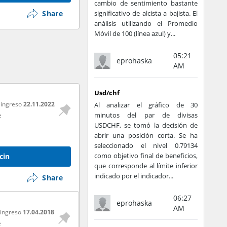
cambio de sentimiento bastante
Share
significativo de alcista a bajista. El
análisis utilizando el Promedio
Móvil de 100 (línea azul) y...
05:21
eprohaska
AM
Usd/chf
 ingreso
22.11.2022
Al analizar el gráfico de 30
minutos del par de divisas
e
USDCHF, se tomó la decisión de
abrir una posición corta. Se ha
seleccionado el nivel 0.79134
como objetivo final de beneficios,
cin
que corresponde al límite inferior
indicado por el indicador...
Share
06:27
eprohaska
AM
 ingreso
17.04.2018
e