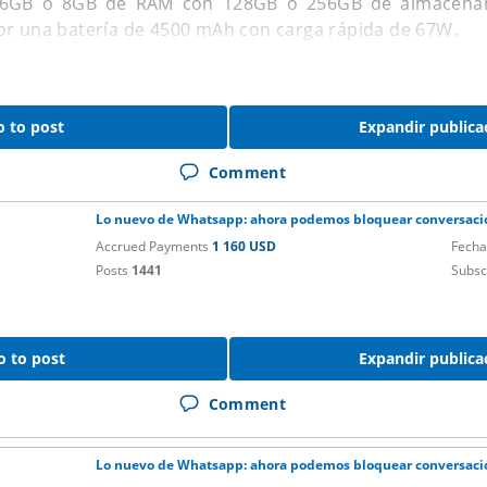
e 6GB o 8GB de RAM con 128GB o 256GB de almacenam
or una batería de 4500 mAh con carga rápida de 67W.
, el Xiaomi 12 Lite contaría con una cámara selfie de 1
iple estará compuesta por un sensor principal de 64MP c
o to post
Expandir publica
5MP.
Comment
 estará integrado en la pantalla, corriendo Android 12 co
Fi.
Lo nuevo de Whatsapp: ahora podemos bloquear conversacio
Accrued Payments
1 160 USD
Fecha
ay fecha firme de presentación del Xiaomi 12 Lite 5G.
Posts
1441
Subsc
o to post
Expandir publica
Comment
Lo nuevo de Whatsapp: ahora podemos bloquear conversacio