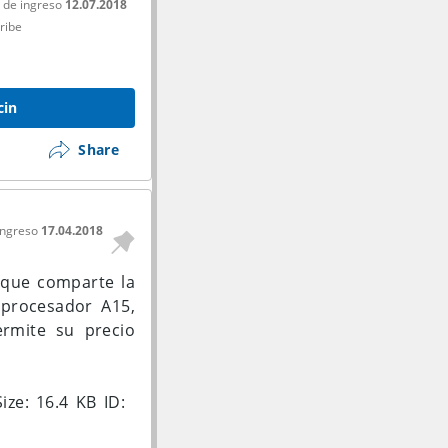
 de ingreso
12.07.2018
ribe
cin
Share
ingreso
17.04.2018
o que comparte la
oprocesador A15,
rmite su precio