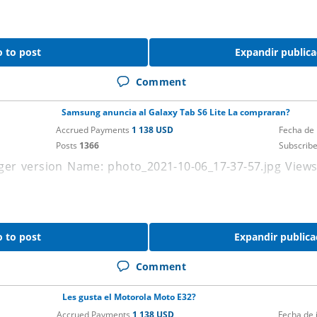
 to post
Expandir publica
Comment
Samsung anuncia al Galaxy Tab S6 Lite La compraran?
Accrued Payments
1 138 USD
Fecha de
Posts
1366
Subscrib
 to post
Expandir publica
Comment
Les gusta el Motorola Moto E32?
Accrued Payments
1 138 USD
Fecha de