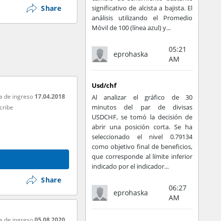
Share
significativo de alcista a bajista. El
análisis utilizando el Promedio
Móvil de 100 (línea azul) y...
05:21
eprohaska
AM
Usd/chf
a de ingreso
17.04.2018
Al analizar el gráfico de 30
minutos del par de divisas
cribe
USDCHF, se tomó la decisión de
abrir una posición corta. Se ha
seleccionado el nivel 0.79134
como objetivo final de beneficios,
que corresponde al límite inferior
indicado por el indicador...
Share
06:27
eprohaska
AM
a de ingreso
05.08.2020