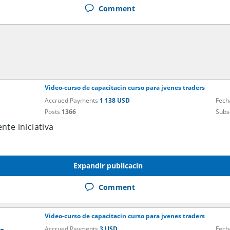
Comment
Video-curso de capacitacin curso para jvenes traders
Accrued Payments
1 138 USD
Fech
Posts
1366
Subs
nte iniciativa
Expandir publicacin
Comment
Video-curso de capacitacin curso para jvenes traders
Accrued Payments
3 USD
Fech