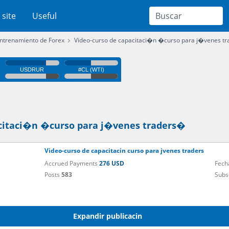
 site
Useful
ntrenamiento de Forex
Video-curso de capacitaci�n �curso para j�venes t
acitaci�n �curso para j�venes traders�
Video-curso de capacitacin curso para jvenes traders
Accrued Payments
276 USD
Fech
Posts
583
Subs
Expandir publicacin