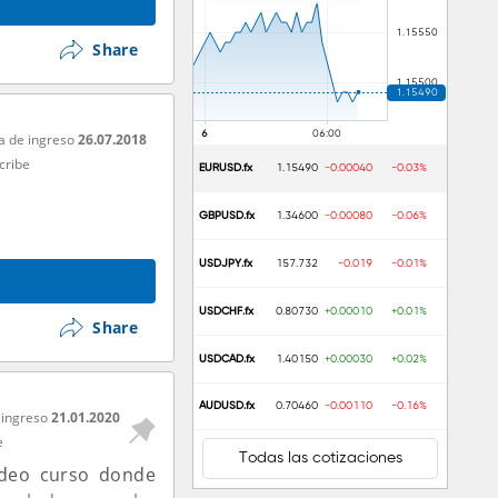
Share
a de ingreso
26.07.2018
cribe
EURUSD.fx
1.15490
-0.00040
-0.03%
GBPUSD.fx
1.34600
-0.00080
-0.06%
USDJPY.fx
157.732
-0.019
-0.01%
USDCHF.fx
0.80730
+0.00010
+0.01%
Share
USDCAD.fx
1.40150
+0.00030
+0.02%
AUDUSD.fx
0.70460
-0.00110
-0.16%
 ingreso
21.01.2020
e
Todas las cotizaciones
ideo curso donde