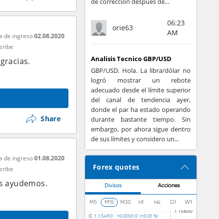
de corrección después de...
06:23
orie63
AM
a de ingreso
02.08.2020
cribe
Analisis Tecnico GBP/USD
gracias.
GBP/USD. Hola. La libra/dólar no
logró mostrar un rebote
adecuado desde el límite superior
del canal de tendencia ayer,
donde el par ha estado operando
Share
durante bastante tiempo. Sin
embargo, por ahora sigue dentro
de sus límites y considero un...
a de ingreso
01.08.2020
Forex quotes
cribe
os ayudemos.
Divisas
Acciones
M5
M15
M30
H1
H4
D1
W1
C
1
.
1
5
4
9
0
+
0
.
0
0
0
1
0
(
+
0
.
0
1
%
)