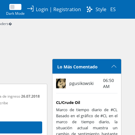
Login
|
Registration
Style
ES
Dark Mode
raders�
Lo Más Comentado
06:50
pgusikowski
AM
a de ingreso
26.07.2018
CL/Crude Oil
cribe
Marco de tiempo diario de #CL
Basado en el gráfico de #CL en el
marco de tiempo diario, la
situación actual muestra un
cambio de sentimiento bastante