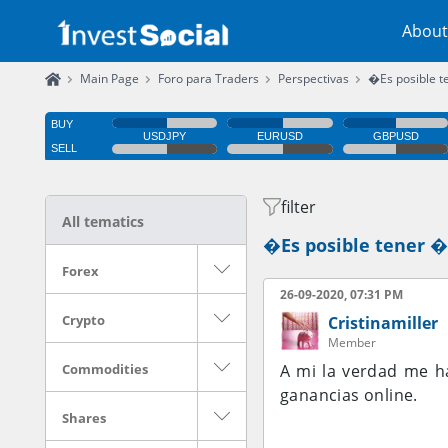
About
Main Page
Foro para Traders
Perspectivas
�Es posible t
filter
All tematics
�Es posible tener �
Forex
26-09-2020, 07:31 PM
Crypto
Cristinamiller
Member
Commodities
A mi la verdad me h
ganancias online.
Shares