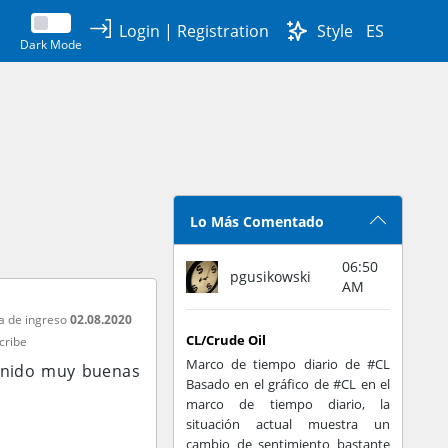
Login
|
Registration
Style
ES
Dark Mode
Lo Más Comentado
06:50
pgusikowski
AM
a de ingreso
02.08.2020
CL/Crude Oil
cribe
Marco de tiempo diario de #CL
tenido muy buenas
Basado en el gráfico de #CL en el
marco de tiempo diario, la
situación actual muestra un
cambio de sentimiento bastante