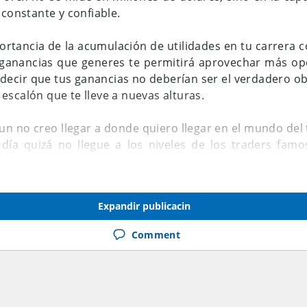
 constante y confiable.
ortancia de la acumulación de utilidades en tu carrera
s ganancias que generes te permitirá aprovechar más op
decir que tus ganancias no deberían ser el verdadero obj
escalón que te lleve a nuevas alturas.
un no creo llegar a donde quiero llegar en el mundo del 
día quizá no llegue a los niveles de los traders famo
nspiración para aquello que considero ser exitoso. Se
!!!!!!
Expandir publicacin
Comment