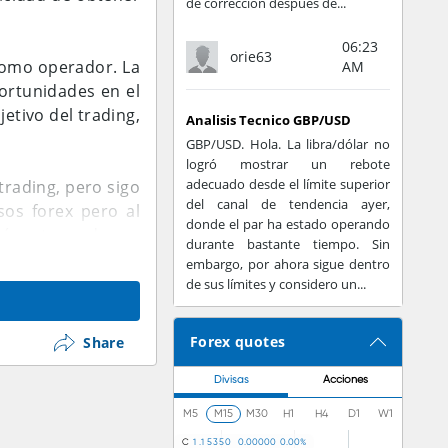
de corrección después de...
06:23
orie63
 como operador. La
AM
ortunidades en el
etivo del trading,
Analisis Tecnico GBP/USD
GBP/USD. Hola. La libra/dólar no
logró mostrar un rebote
adecuado desde el límite superior
trading, pero sigo
del canal de tendencia ayer,
sos forex pero al
donde el par ha estado operando
ría estupendo ver
durante bastante tiempo. Sin
embargo, por ahora sigue dentro
de sus límites y considero un...
Forex quotes
Share
Divisas
Acciones
M5
M15
M30
H1
H4
D1
W1
C
1
.
1
5
3
5
0
0
.
0
0
0
0
0
0
.
0
0
%