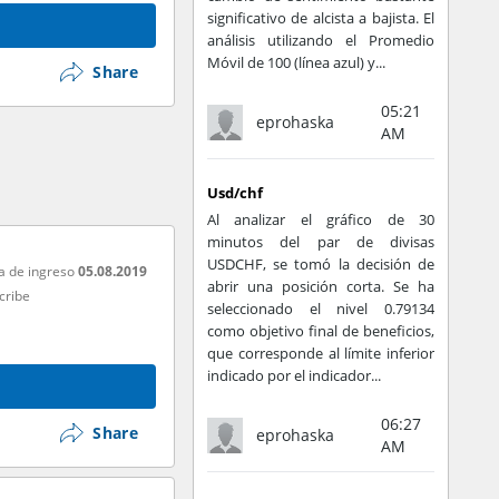
significativo de alcista a bajista. El
análisis utilizando el Promedio
Móvil de 100 (línea azul) y...
Share
05:21
eprohaska
AM
Usd/chf
Al analizar el gráfico de 30
minutos del par de divisas
USDCHF, se tomó la decisión de
a de ingreso
05.08.2019
abrir una posición corta. Se ha
cribe
seleccionado el nivel 0.79134
como objetivo final de beneficios,
que corresponde al límite inferior
indicado por el indicador...
06:27
Share
eprohaska
AM