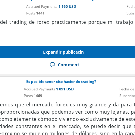
Accrued Payments
1 160 USD
Fech
Posts
1441
Subs
o del trading de forex practicamente porque mi trabaj
Expandir publicacin
Comment
Es posible tener xito haciendo trading?
Accrued Payments
1 091 USD
Fecha de
Posts
1469
Subscrib
bemos que el mercado forex es muy grande y da para 
esproporcionadas que podemos ver como muy lejanas, pa
ir completamente cómodo viviendo exclusivamente de este.
idades constantes en el mercado, se puede decir que
n Forex no se mide en millones de dólares, sino en la ca