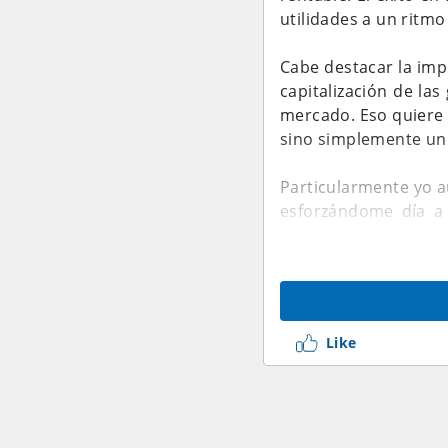
utilidades a un ritmo
Cabe destacar la imp
capitalización de la
mercado. Eso quiere 
sino simplemente un 
Particularmente yo a
esforzándome día a 
menos me sirven de i
sus opiniones, Saludos
Like