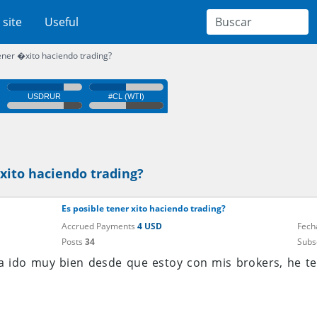
 site
Useful
ener �xito haciendo trading?
xito haciendo trading?
Es posible tener xito haciendo trading?
Accrued Payments
4 USD
Fech
Posts
34
Subs
a ido muy bien desde que estoy con mis brokers, he 