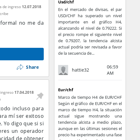
Usd/chf
a de ingreso
12.07.2018
En el mercado de divisas, el par
cribe
USD/CHF ha superado un nivel
importante en el gráfico H4,
o formal no me da
alcanzando el nivel de 0.79222. Si
el precio rompe el siguiente nivel
de 0.79207, la tendencia alcista
actual podría ser revisada a favor
de la secuencia de...
06:59
Share
hattie32
AM
Eur/chf
 ingreso
17.04.2018
Marco de tiempo H4 de EUR/CHF
e
Según el gráfico de EUR/CHF en el
todo incluso para
marco de tiempo H4, la situación
ra mí ser exitoso
actual sigue mostrando una
tendencia alcista a medio plazo,
 Yo digo que si si
aunque en las últimas sesiones el
 eres un operador
precio ha experimentado una fase
pacidad de obtener