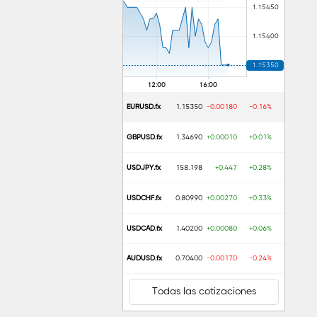
EURUSD.fx
1.15350
-0.00180
-0.16%
GBPUSD.fx
1.34690
+0.00010
+0.01%
USDJPY.fx
158.198
+0.447
+0.28%
USDCHF.fx
0.80990
+0.00270
+0.33%
USDCAD.fx
1.40200
+0.00080
+0.06%
AUDUSD.fx
0.70400
-0.00170
-0.24%
Todas las cotizaciones