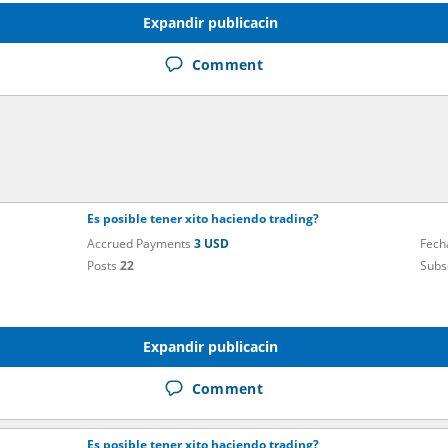
Expandir publicacin
Comment
Es posible tener xito haciendo trading?
Accrued Payments
3 USD
Fech
Posts
22
Subs
Expandir publicacin
Comment
Es posible tener xito haciendo trading?