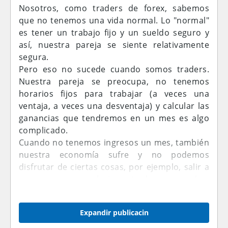
Nosotros, como traders de forex, sabemos
que no tenemos una vida normal. Lo "normal"
es tener un trabajo fijo y un sueldo seguro y
así, nuestra pareja se siente relativamente
segura.
Pero eso no sucede cuando somos traders.
Nuestra pareja se preocupa, no tenemos
horarios fijos para trabajar (a veces una
ventaja, a veces una desventaja) y calcular las
ganancias que tendremos en un mes es algo
complicado.
Cuando no tenemos ingresos un mes, también
nuestra economía sufre y no podemos
disfrutar de ciertas cosas, por ejemplo, salir a
pasear, a cenar, al cine, etc. lo que muchas
parejas no entienden, se frustran, etc.
Expandir publicacin
Ahora entiendo porque muchas personas que