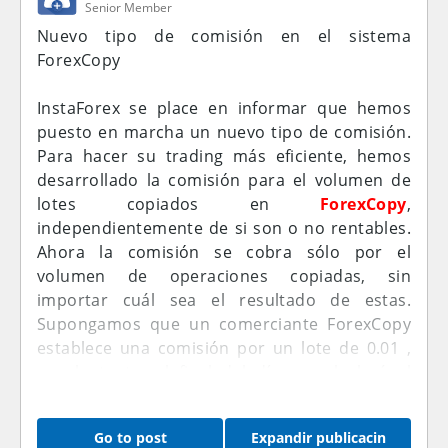
Senior Member
Nuevo tipo de comisión en el sistema
ForexCopy
InstaForex se place en informar que hemos
puesto en marcha un nuevo tipo de comisión.
Para hacer su trading más eficiente, hemos
desarrollado la comisión para el volumen de
lotes copiados en
ForexCopy
,
independientemente de si son o no rentables.
Ahora la comisión se cobra sólo por el
volumen de operaciones copiadas, sin
importar cuál sea el resultado de estas.
Supongamos que un comerciante ForexCopy
establece una comisión por un lote de 0.01 ,
por lo tanto, al final del día se calculará el
número total de lotes copiados en la cuenta
de un seguidor ForexCopy. Después de eso, la
Go to post
Expandir publicacin
comisión se cargará desde la cuenta del