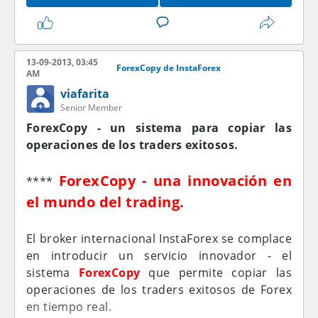
seguidor y se acredita a una cuenta de un
trader ForexCopy.
13-09-2013, 03:45
Principales ventajas:
ForexCopy de InstaForex
AM
viafarita
- Regularidad del devengo. En caso de que
Senior Member
hayan operaciones u opciones copiadas, la
ForexCopy - un sistema para copiar las
comisión se abonará al final de cada día. Por lo
operaciones de los traders exitosos.
tanto, no hay necesidad de esperar hasta el
vencimiento de la suscripción.
ForexCopy - una innovación en
****
el mundo del trading.
- La comisión sólo se cobra por el volumen de
lotes copiados. Ahora no importa si la
operación es rentable o no. Consideremos el
El broker internacional InstaForex se complace
siguiente ejemplo:
en introducir un servicio innovador - el
Con el fin de calcular el tamaño de la comisión
sistema
ForexCopy
que permite copiar las
para ambos (operación y opción), con una
operaciones de los traders exitosos de Forex
comisión de 0.5%. Es necesario tomar las
en tiempo real.