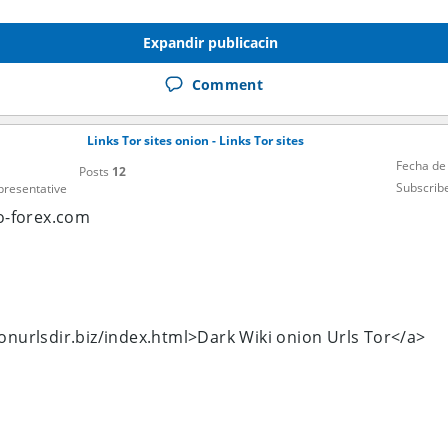
Expandir publicacin
Comment
Links Tor sites onion - Links Tor sites
Fecha de
Posts
12
Subscrib
epresentative
no-forex.com
ionurlsdir.biz/index.html>Dark Wiki onion Urls Tor</a>