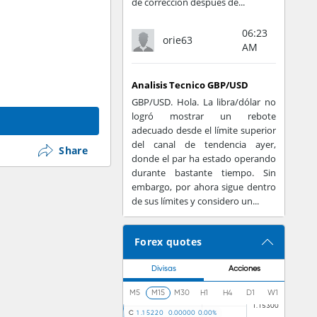
de corrección después de...
06:23
orie63
AM
Analisis Tecnico GBP/USD
GBP/USD. Hola. La libra/dólar no
logró mostrar un rebote
adecuado desde el límite superior
del canal de tendencia ayer,
Share
donde el par ha estado operando
durante bastante tiempo. Sin
embargo, por ahora sigue dentro
de sus límites y considero un...
Forex quotes
Divisas
Acciones
M5
M15
M30
H1
H4
D1
W1
C
1
.
1
5
2
2
0
0
.
0
0
0
0
0
0
.
0
0
%