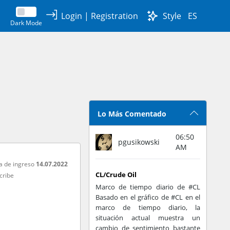
Login
|
Registration
Style
ES
Dark Mode
Lo Más Comentado
06:50
pgusikowski
AM
a de ingreso
14.07.2022
CL/Crude Oil
cribe
Marco de tiempo diario de #CL
Basado en el gráfico de #CL en el
marco de tiempo diario, la
situación actual muestra un
cambio de sentimiento bastante