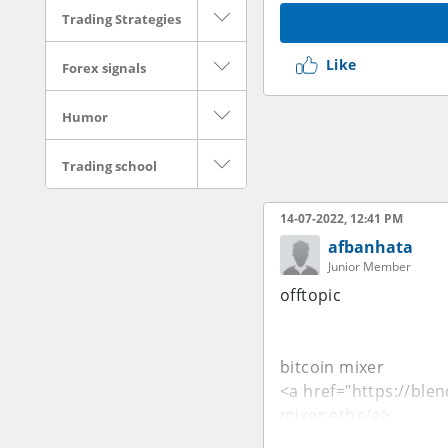
Trading Strategies
Like
Forex signals
Humor
Trading school
14-07-2022, 12:41 PM
afbanhata
Junior Member
offtopic
bitcoin mixer
<a href="https://ble
mixer eth</a>