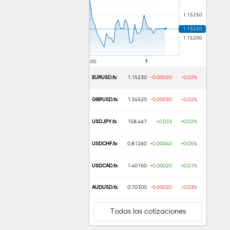
EURUSD.fx
1.15230
-0.00020
-0.02%
GBPUSD.fx
1.34520
-0.00030
-0.02%
USDJPY.fx
158.467
+0.033
+0.02%
USDCHF.fx
0.81260
+0.00040
+0.05%
USDCAD.fx
1.40150
+0.00020
+0.01%
AUDUSD.fx
0.70300
-0.00020
-0.03%
Todas las cotizaciones