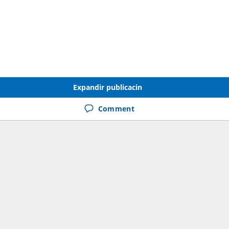
Expandir publicacin
no-forex.com
Comment
iki.net>Tor Wiki urls onion</a>
tlinks.net>Urls Tor sites hidden</a>
i.biz>http://torweb.biz</a>
blinks.biz>Links Tor sites</a>
kweb2020.com>Deep Web Tor</a>