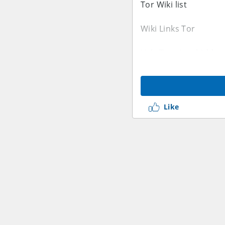
Tor Wiki list
Wiki Links Tor
Urls Tor sites hidden
Hidden Tor sites
Exclusive to the lati
Like
<a href=http://onionw
<a href=http://darkne
<a href=http://torwik
<a href=http://darkwe
<a href=http://dar