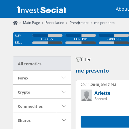
About
Main Page
Forex latino
Pres�ntate
me presento
filter
All tematics
me presento
Forex
29-11-2018, 09:17 PM
Crypto
Arlette
Banned
Commodities
Shares