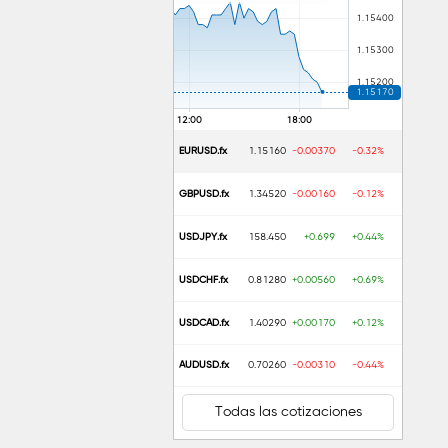
EURUSD.fx
1.15160
-0.00370
-0.32%
GBPUSD.fx
1.34520
-0.00160
-0.12%
USDJPY.fx
158.450
+0.699
+0.44%
USDCHF.fx
0.81280
+0.00560
+0.69%
USDCAD.fx
1.40290
+0.00170
+0.12%
AUDUSD.fx
0.70260
-0.00310
-0.44%
Todas las cotizaciones