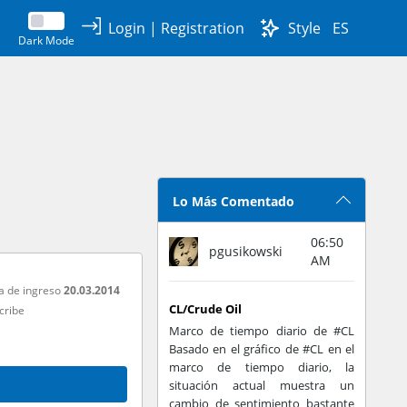
Login
|
Registration
Style
ES
Dark Mode
Lo Más Comentado
06:50
pgusikowski
AM
a de ingreso
20.03.2014
CL/Crude Oil
cribe
Marco de tiempo diario de #CL
Basado en el gráfico de #CL en el
marco de tiempo diario, la
situación actual muestra un
cambio de sentimiento bastante