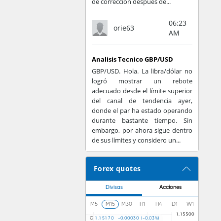
de corrección después de...
06:23
orie63
AM
Analisis Tecnico GBP/USD
GBP/USD. Hola. La libra/dólar no
logró mostrar un rebote
adecuado desde el límite superior
del canal de tendencia ayer,
donde el par ha estado operando
durante bastante tiempo. Sin
embargo, por ahora sigue dentro
de sus límites y considero un...
Forex quotes
Divisas
Acciones
M5
M15
M30
H1
H4
D1
W1
C
1
.
1
5
1
7
0
-
0
.
0
0
0
3
0
(
-
0
.
0
3
%
)