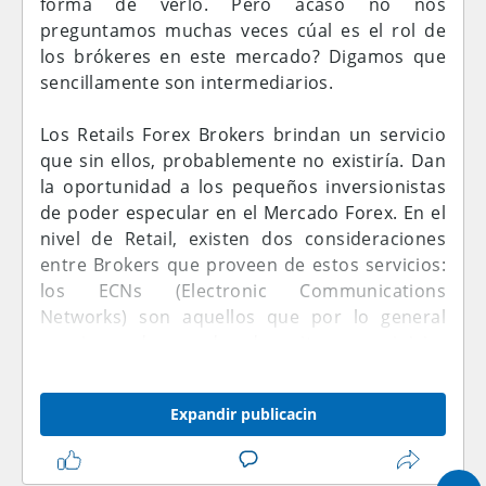
forma de verlo. Pero acaso no nos
preguntamos muchas veces cúal es el rol de
los brókeres en este mercado? Digamos que
sencillamente son intermediarios.
Los Retails Forex Brokers brindan un servicio
que sin ellos, probablemente no existiría. Dan
la oportunidad a los pequeños inversionistas
de poder especular en el Mercado Forex. En el
nivel de Retail, existen dos consideraciones
entre Brokers que proveen de estos servicios:
los ECNs (Electronic Communications
Networks) son aquellos que por lo general
requieren de grandes depositos para iniciar
actividades pero proveen un acceso directo al
mercado interbancario. Por otro lado,
Expandir publicacin
contamos con los Market Makers ó Creadores
de Mercado que son la contraparte de las
operaciones de sus clientes. Diciéndolo de