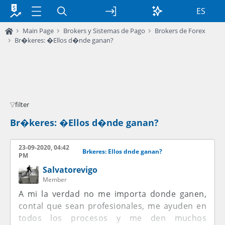
ES
Main Page
Brokers y Sistemas de Pago
Brokers de Forex
Br�keres: �Ellos d�nde ganan?
filter
Br�keres: �Ellos d�nde ganan?
23-09-2020, 04:42
Brkeres: Ellos dnde ganan?
PM
Salvatorevigo
Member
A mi la verdad no me importa donde ganen,
contal que sean profesionales, me ayuden en
todos los procesos y me den muchos