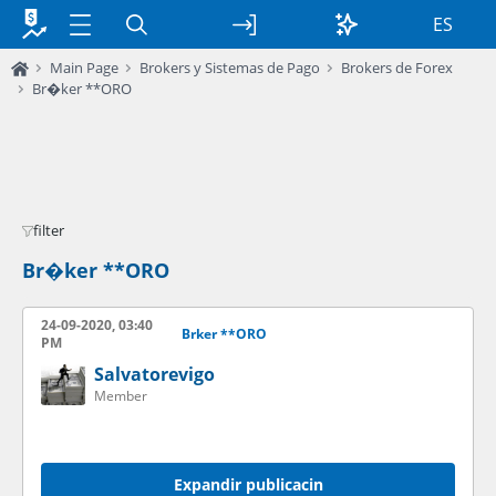
ES
Main Page
Brokers y Sistemas de Pago
Brokers de Forex
Br�ker **ORO
filter
Br�ker **ORO
24-09-2020, 03:40
Brker **ORO
PM
Salvatorevigo
Member
Expandir publicacin