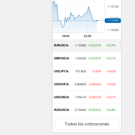
EURUSD.fx
1.15580
+0.00330
+0.29%
GBPUSD.fx
1.34920
+0.00370
+0.27%
USDJPY.fx
157.805
-0.629
-0.40%
USDCHF.fx
0.80800
-0.00420
-0.52%
USDCAD.fx
1.39410
-0.00720
-0.51%
AUDUSD.fx
0.70660
+0.00340
+0.48%
Todas las cotizaciones