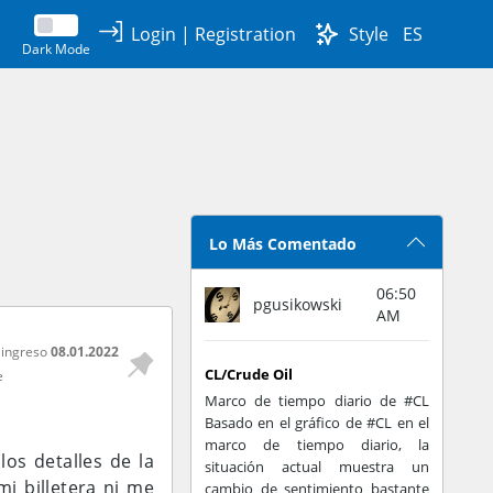
Login
|
Registration
Style
ES
Dark Mode
Lo Más Comentado
06:50
pgusikowski
AM
 ingreso
08.01.2022
CL/Crude Oil
e
Marco de tiempo diario de #CL
Basado en el gráfico de #CL en el
marco de tiempo diario, la
los detalles de la
situación actual muestra un
i billetera ni me
cambio de sentimiento bastante