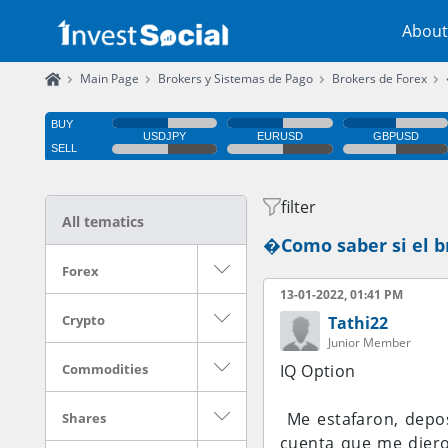
About
Main Page
Brokers y Sistemas de Pago
Brokers de Forex
filter
All tematics
�Como saber si el br
Forex
13-01-2022, 01:41 PM
Crypto
Tathi22
Junior Member
Commodities
IQ Option
 Me estafaron, depo
Shares
cuenta que me diero