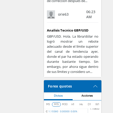
de corrección después de...
06:23
orie63
AM
Analisis Tecnico GBP/USD
GBP/USD. Hola. La libra/dólar no
logró mostrar un rebote
adecuado desde el límite superior
del canal de tendencia ayer,
donde el par ha estado operando
durante bastante tiempo. Sin
embargo, por ahora sigue dentro
de sus límites y considero un...
Forex quotes
Divisas
Acciones
M5
M15
M30
H1
H4
D1
W1
C
1
.
1
5
5
8
0
0
.
0
0
0
0
0
0
.
0
0
%