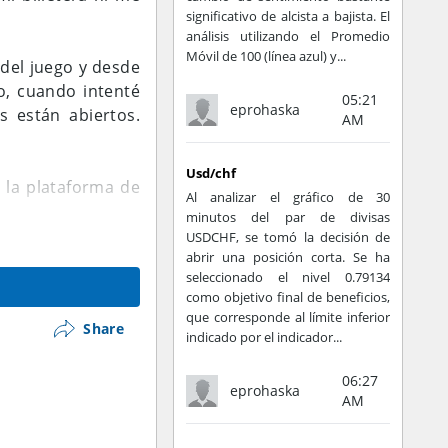
significativo de alcista a bajista. El
análisis utilizando el Promedio
Móvil de 100 (línea azul) y...
 del juego y desde
o, cuando intenté
05:21
eprohaska
s están abiertos.
AM
Usd/chf
 la plataforma de
Al analizar el gráfico de 30
minutos del par de divisas
USDCHF, se tomó la decisión de
abrir una posición corta. Se ha
seleccionado el nivel 0.79134
como objetivo final de beneficios,
que corresponde al límite inferior
Share
indicado por el indicador...
06:27
eprohaska
AM