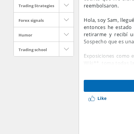
reembolsaron.
Trading Strategies
Hola, soy Sam, lleg
Forex signals
entonces he estado 
retirarme y recibí u
Humor
Sospecho que es una 
Trading school
Exposiciones como e
Wiki**, toma todas la
Like