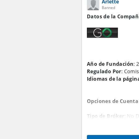
Arlette
Banned
Datos de la Compañ
Año de Fundación
: 
Regulado Por
: Comis
Idiomas de la págin
Opciones de Cuenta
Tipo de Bróker
: No 
Divisas de la Cuent
Spread de las princi
EUR/USD: 1.5