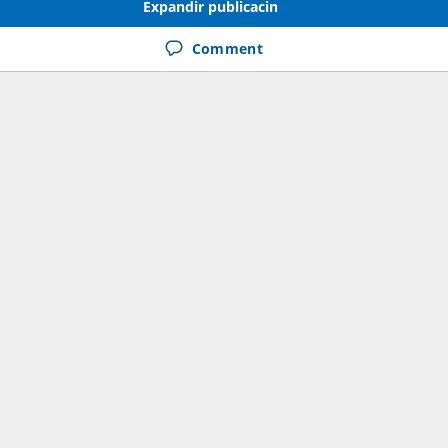
Expandir publicacin
Comment
to
: 500:1
la Operación
: 1000
o
s
: Si
ta Demo
: 30 días
s