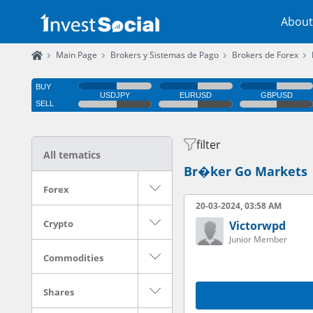
About
Main Page
Brokers y Sistemas de Pago
Brokers de Forex
filter
All tematics
Br�ker Go Markets
Forex
20-03-2024, 03:58 AM
Crypto
Victorwpd
Junior Member
Commodities
Shares