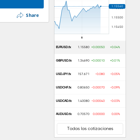
Share
EURUSD.fx
1.15580
+0.00050
+0.04%
GBPUSD.fx
1.34690
+0.00010
+0.01%
USDJPY.fx
157.671
-0.080
-0.05%
USDCHF.fx
0.80650
-0.00070
-0.09%
USDCAD.fx
1.40080
-0.00040
-0.03%
AUDUSD.fx
0.70570
0.00000
0.00%
Todas las cotizaciones