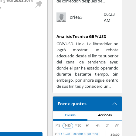
 ingreso
20.03.2014
de corrección después de...
e
06:23
orie63
AM
Analisis Tecnico GBP/USD
GBP/USD. Hola. La libra/dólar no
logró mostrar un rebote
adecuado desde el límite superior
del canal de tendencia ayer,
donde el par ha estado operando
durante bastante tiempo. Sin
embargo, por ahora sigue dentro
de sus límites y considero un...
Forex quotes
Divisas
Acciones
M5
M15
M30
H1
H4
D1
W1
C
1
.
1
5
5
6
0
+
0
.
0
0
0
1
0
(
+
0
.
0
1
%
)