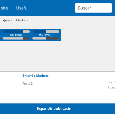
 site
Useful
Br�ker Go Markets
Brker Go Markets
Fech
Posts
0
Subs
Expandir publicacin