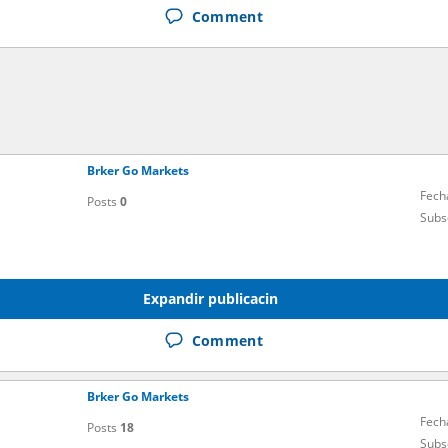
Comment
Brker Go Markets
Fech
Posts
0
Subs
Expandir publicacin
Comment
Brker Go Markets
Fech
Posts
18
Subs