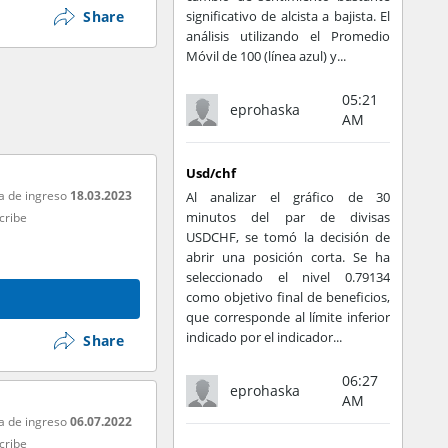
Share
significativo de alcista a bajista. El
análisis utilizando el Promedio
Móvil de 100 (línea azul) y...
05:21
eprohaska
AM
Usd/chf
a de ingreso
18.03.2023
Al analizar el gráfico de 30
minutos del par de divisas
cribe
USDCHF, se tomó la decisión de
abrir una posición corta. Se ha
seleccionado el nivel 0.79134
como objetivo final de beneficios,
que corresponde al límite inferior
indicado por el indicador...
Share
06:27
eprohaska
AM
a de ingreso
06.07.2022
cribe