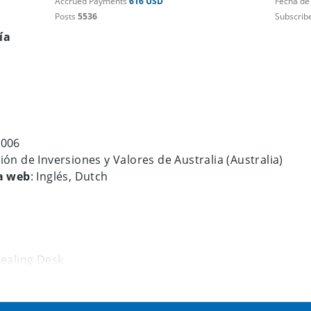
Accrued Payments
616 USD
Fecha de
Posts
5536
Subscrib
ía
2006
ión de Inversiones y Valores de Australia (Australia)
a web
: Inglés, Dutch
Dealing Desk
a
: AUD, GBP, NZD, USD, EUR
pales divisas
: