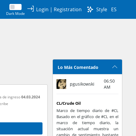
Login
|
Registration
Style
ES
Dark Mode
Lo Más Comentado
06:50
pgusikowski
AM
a de ingreso
04.03.2024
CL/Crude Oil
cribe
Marco de tiempo diario de #CL
Basado en el gráfico de #CL en el
marco de tiempo diario, la
situación actual muestra un
cambio de sentimiento bastante