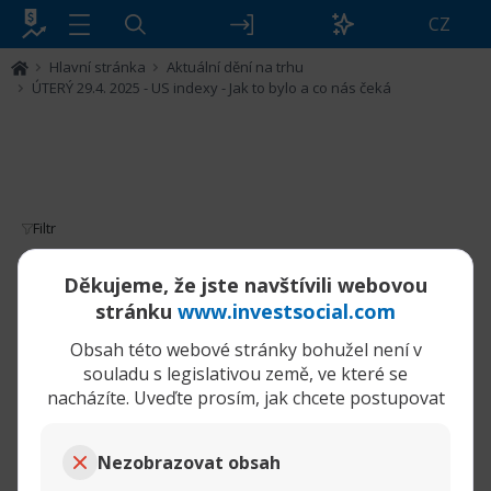
CZ
Hlavní stránka
Aktuální dění na trhu
ÚTERÝ 29.4. 2025 - US indexy - Jak to bylo a co nás čeká
Filtr
ÚTERÝ 29.4. 2025 - US indexy - Jak to bylo
Děkujeme, že jste navštívili webovou
a co nás čeká
stránku
www.investsocial.com
Obsah této webové stránky bohužel není v
29-04-2025,
ÚTERÝ 29.4. 2025 - US indexy - Jak to bylo a co nás čeká
07:13 AM
souladu s legislativou země, ve které se
nacházíte. Uveďte prosím, jak chcete postupovat
Pullback
Senior Member
Nezobrazovat obsah
ÚTERÝ 29.4. 2025