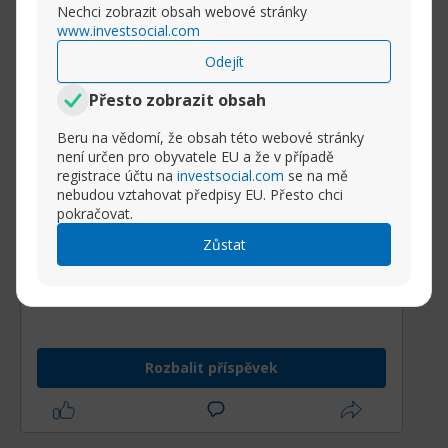
Nechci zobrazit obsah webové stránky
www.investsocial.com
Odejít
Přesto zobrazit obsah
Beru na vědomí, že obsah této webové stránky
není určen pro obyvatele EU a že v případě
registrace účtu na
investsocial.com
se na mě
nebudou vztahovat předpisy EU. Přesto chci
pokračovat.
Zůstat
Wall Street po úvodním růstu otočila směr a
propadla se téměř o 1 %,
avšak závěrečná snaha ztráty zmírnila.
Rozbalit příspěvek
Důvod poklesu:
Dění ovlivnil komentář
ministra financí Bessenta, který pozitivně
hodnotil probíhající jednání