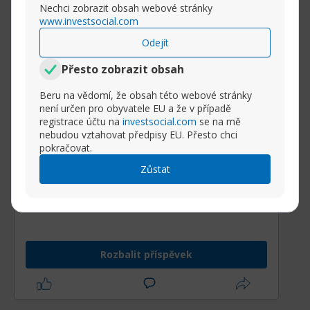
Nechci zobrazit obsah webové stránky
www.investsocial.com
Odejít
Přesto zobrazit obsah
Beru na vědomí, že obsah této webové stránky
není určen pro obyvatele EU a že v případě
registrace účtu na
investsocial.com
se na mě
nebudou vztahovat předpisy EU. Přesto chci
pokračovat.
Zůstat
Wall Street po úvodním růstu otočila směr a
propadla se téměř o 1 %,
avšak závěrečná snaha ztráty zmírnila.
Rozbalit příspěvek
Důvod poklesu:
Dění ovlivnil komentář
ministra financí Bessenta, který pozitivně
hodnotil probíhající jednání