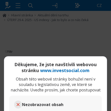
CZ
Hlavní stránka
Aktuální dění na trhu
ÚTERÝ 29.4. 2025 - US indexy - Jak to bylo a co nás čeká
Filtr
ÚTERÝ 29.4. 2025 - US indexy - Jak to bylo
Děkujeme, že jste navštívili webovou
a co nás čeká
stránku
www.investsocial.com
Obsah této webové stránky bohužel není v
29-04-2025,
ÚTERÝ 29.4. 2025 - US indexy - Jak to bylo a co nás čeká
07:13 AM
souladu s legislativou země, ve které se
nacházíte. Uveďte prosím, jak chcete postupovat
Pullback
Senior Member
Nezobrazovat obsah
ÚTERÝ 29.4. 2025