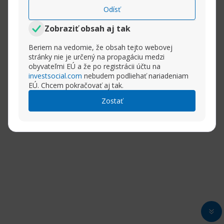
Odísť
Zobraziť obsah aj tak
Beriem na vedomie, že obsah tejto webovej
stránky nie je určený na propagáciu medzi
obyvateľmi EÚ a že po registrácii účtu na
investsocial.com
nebudem podliehať nariadeniam
EÚ. Chcem pokračovať aj tak.
Zostať