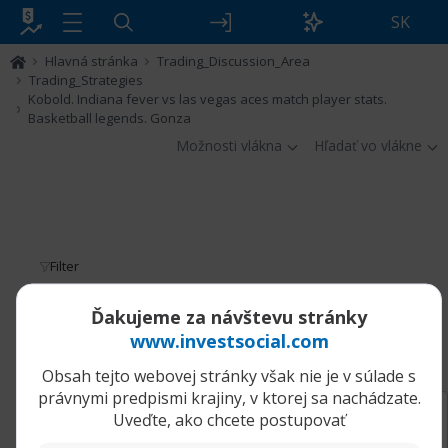
SK
Hlavná stránka
Trading_Discussion_Area
Trading_Strategies
Kobold. Indiana fever vs las vegas aces match player stats.
Basketball legends. Gonza
Možnosti vlákna
Hľadať vo vlákne
Filter
Kobold. Indiana fever vs las vegas aces
Ďakujeme za návštevu stránky
match player stats. Basketball legends.
www.investsocial.com
Gonza
Obsah tejto webovej stránky však nie je v súlade s
právnymi predpismi krajiny, v ktorej sa nachádzate.
14.10.2024, 03:16
Kobold. Indiana fever vs las vegas aces match player stats. Basketball legends. Gonza
Uveďte, ako chcete postupovať
aadmindebugdebug