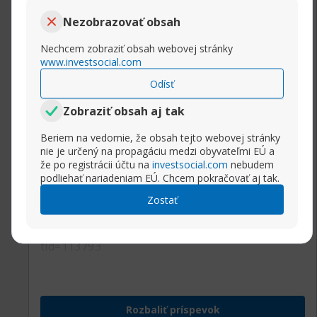
Senior člen
Nezobrazovať obsah
Gone with the wind. Apoorva t ramaswamy.
Raphael. Jaromir jagr. Lands end.
Nechcem zobraziť obsah webovej stránky
http://nakedbythepool.com/__media__/...atmanapo
www.investsocial.com
http://onamissionministries.com/__me...atmanapol
Odísť
http://netsolce.com/__media__/js/net...atmanapoll
http://www.squidjobs.com/__media__/j...atmanapol
Zobraziť obsah aj tak
http://vindecal.com/__media__/js/net...atmanapollo
Beriem na vedomie, že obsah tejto webovej stránky
nie je určený na propagáciu medzi obyvateľmi EÚ a
https://bajarmp3.net/showthread.php?
že po registrácii účtu na
investsocial.com
nebudem
podliehať nariadeniam EÚ. Chcem pokračovať aj tak.
tid=360000
https://runeforums.net/showthread.php?
Zostať
tid=38230
https://australianweddingforum.com/w...php?
tid=113793
http://bajarmp3.net/showthread.php?
tid=358739
https://www.mircalemi.net/showthread.php?
Rozbaliť príspevok
tid=61870