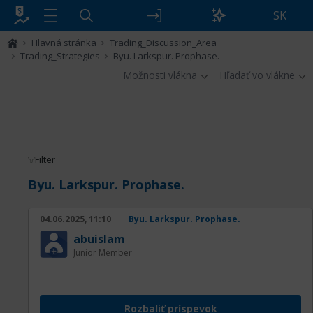
SK
Hlavná stránka
Trading_Discussion_Area
Trading_Strategies
Byu. Larkspur. Prophase.
Možnosti vlákna
Hľadať vo vlákne
Filter
Byu. Larkspur. Prophase.
04.06.2025, 11:10
Byu. Larkspur. Prophase.
abuislam
Junior Member
Rozbaliť príspevok