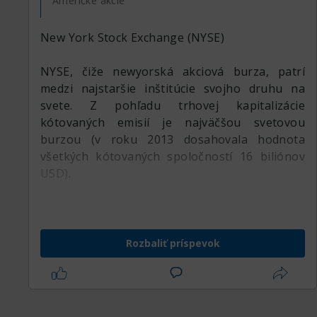
Americké akcie
New York Stock Exchange (NYSE)
NYSE, čiže newyorská akciová burza, patrí
medzi najstaršie inštitúcie svojho druhu na
svete. Z pohľadu trhovej kapitalizácie
kótovaných emisií je najväčšou svetovou
burzou (v roku 2013 dosahovala hodnota
všetkých kótovaných spoločností 16 biliónov
USD).
Snaha investorov, emitentov a americkej vlády,
založiť oficiálny trh s cennými papiermi, bola
zavŕšená 17. mája 1792, kedy sa 24
Rozbaliť príspevok
obchodníkov s cennými papiermi zhromaždilo
pod mohutným platanom na Wall Street, teda
na mieste, kde sa s cennými papiermi
preukázateľne obchodovalo už v roku 1725.