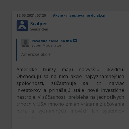
Došlo k podpisu dohody, ktorá mala nastoliť
jednotné pravidlá pre nákup a predaj akcií či
12.05.2021, 07:20
Akcie - investovanie do akcií.
dlhopisov firiem. Tejto dohode sa začalo
Scalper
hovoriť Platanová dohoda (Buttonwood
Senior člen
Agreement).
Pôvodne poslal
Sasha
Účastníci Buttonwoodskej, čiže platanovej
Super Moderator
dohody následne vypracovali prvé stanovy
Americké akcie
burzy a prijali spoločné pravidlá pre
obchodovanie, ktoré zverejnili 8. marca 1817.
Americké burzy majú najvyššiu likviditu.
Pre svoje účely si prenajali budovu na Wall
Obchodujú sa na nich akcie najvýznamnejších
Street č. 40 a ich vznikajúcu organizáciu
spoločností, zúčastňuje sa ich najviac
pomenovali New York Stock & Exchange Board.
investorov a prinášajú stále nové investičné
nástroje. V súčasnosti prebieha na jednotlivých
V roku 1863 bol pôvodný názov skrátený na
trhoch v USA mnoho zmien vrátane zlučovania
New York Stock Exchange. Pre označenie
búrz a významných inovácií ich systémov
newyorskej burzy sa celosvetovo používa
obchodovania.
skratka NYSE.