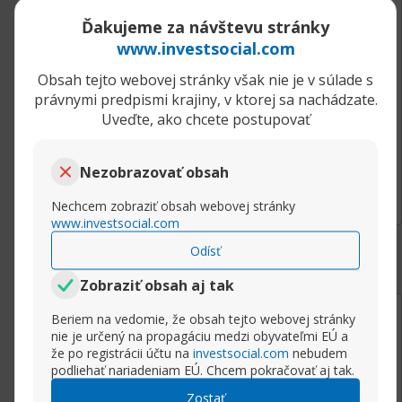
Ďakujeme za návštevu stránky
На официальном сайте можно войти и
www.investsocial.com
насладиться азартными играми, ставками
на спорт и другими развлечениями в
Obsah tejto webovej stránky však nie je v súlade s
удобном онлайн формате.
právnymi predpismi krajiny, v ktorej sa nachádzate.
Uveďte, ako chcete postupovať
Rozbaliť príspevok
Nezobrazovať obsah
Nechcem zobraziť obsah webovej stránky
www.investsocial.com
Odísť
Zobraziť obsah aj tak
11.11.2024, 06:53
Lily. Ganesha. Thorax. (VTLOSUMR)
Beriem na vedomie, že obsah tejto webovej stránky
aadmindebugdebug
nie je určený na propagáciu medzi obyvateľmi EÚ a
Senior člen
že po registrácii účtu na
investsocial.com
nebudem
podliehať nariadeniam EÚ. Chcem pokračovať aj tak.
Blue nile. Peritonitis. Brooklyn nets. Oprah
winfrey. Juniper tree. Grace slick. Stalin.
Zostať