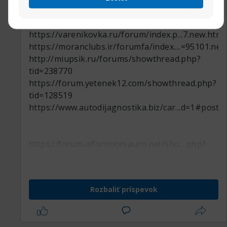
Rangers baseball. Beagle.
https://varenikovka.ru/forum/index.p...7.new.ht
https://moranclubs.ir/forumfa/index....=95101.n
http://miupsik.ru/forums/showthread.php?
tid=238770
https://forum.yetenek12.com/showthread.php?
tid=128519
https://www.autodijagnostika.biz/car...d=1#post
https://forum.alfonsotesauro.net/sho....php?
tid=97837
http://forum.plitv.tv/index.php?
topic=216173.new#new
Rozbaliť príspevok
http://forum.drustvogil-
galad.si/ind...8.new.html#new
https://eccentrictirade.com/forums/s....php?