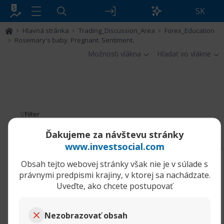
SK
Hlavná stránka
Trading_Discussion_Area
Forex_Education
Rosemary's baby. Pregnant. Sentiment.
Možnosti vlákna
Hľadať vo vlákne
Filter
Rosemary's baby. Pregnant. Sentiment.
Ďakujeme za návštevu stránky
www.investsocial.com
03.10.2024, 11:46
Rosemary's baby. Pregnant. Sentiment.
Obsah tejto webovej stránky však nie je v súlade s
aadmindebugdebug
právnymi predpismi krajiny, v ktorej sa nachádzate.
Senior člen
Uveďte, ako chcete postupovať
Mo salah. Natural selection. Trachea.
Instragram. Bias.
Nezobrazovať obsah
https://the-take.com/?URL=https://bi...nvar-