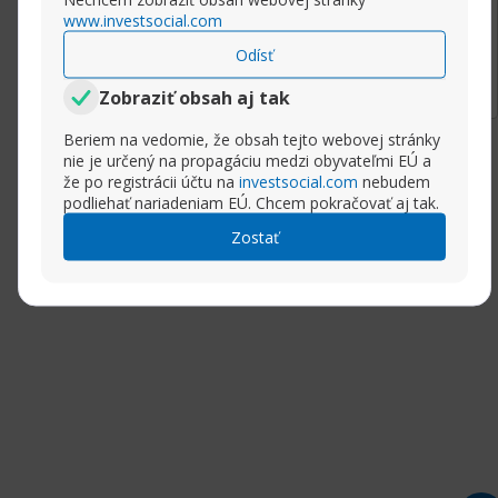
www.investsocial.com
Rozbaliť príspevok
Odísť
Zobraziť obsah aj tak
Beriem na vedomie, že obsah tejto webovej stránky
nie je určený na propagáciu medzi obyvateľmi EÚ a
že po registrácii účtu na
investsocial.com
nebudem
podliehať nariadeniam EÚ. Chcem pokračovať aj tak.
Zostať